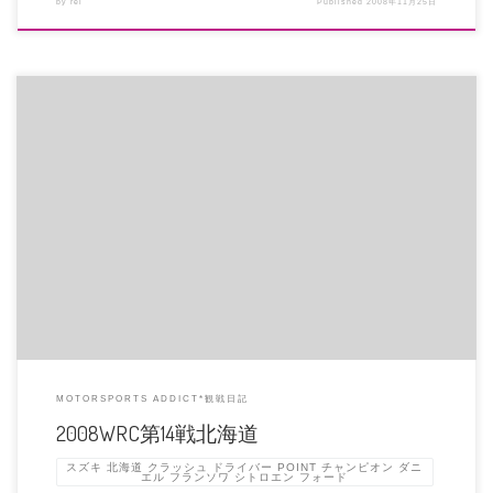
by
rei
Published
2008年11月25日
北海道はでっかいどうぅ～!!!!・・・・・・(お約束） デイ１でのデュバルのク
ラッシュが凄まじかった […]
MOTORSPORTS ADDICT*観戦日記
2008WRC第14戦北海道
スズキ 北海道 クラッシュ ドライバー POINT チャンピオン ダニ
エル フランソワ シトロエン フォード