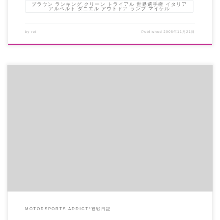
ブラウン ランキング クリーン トライアル 世界選手権 イタリア
アルベルト ダニエル アウトドア ランプ マイケル
by
rei
Published
2008年11月21日
太一選手の見事な復活劇がすばらしかったですねぇ~ 恐怖を乗り越える凄ま
じい意志の強さを感じました。惜 […]
MOTORSPORTS ADDICT*観戦日記