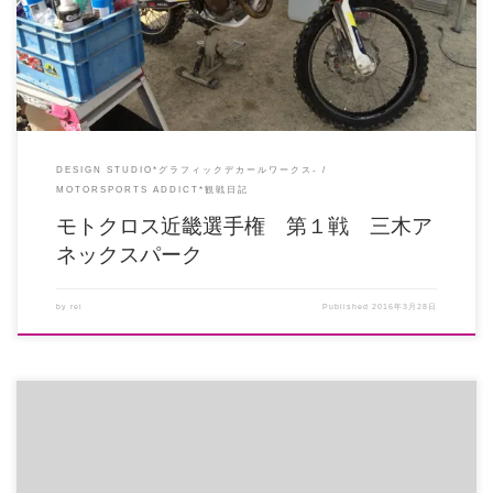
DESIGN STUDIO*グラフィックデカールワークス-
MOTORSPORTS ADDICT*観戦日記
モトクロス近畿選手権 第１戦 三木ア
ネックスパーク
by
rei
Published
2016年3月28日