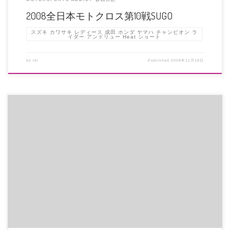
2008全日本モトクロス第10戦SUGO
スズキ カワサキ レディース 成田 ホンダ ヤマハ チャンピオン ラ
イダー アンドリュー Heat ショート
by
rei
Published
2008年11月18日
レース１でビアッジがクラッシュに巻き込まれてブチ切れしてました・・・
(хх) これまでの「柔和になっ […]