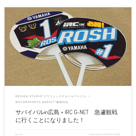
ロッシさんのデカールを生でどうしても見たくて、、、行ってきます☆ ハスク
バーナ奈良の平田さん、、いえ […]
DESIGN STUDIO*グラフィックデカールワークス-
MOTORSPORTS ADDICT*観戦日記
サバイバルin広島 + IRC G-NET 急遽観戦
に行くことになりました！
by
rei
Published
2016年6月25日