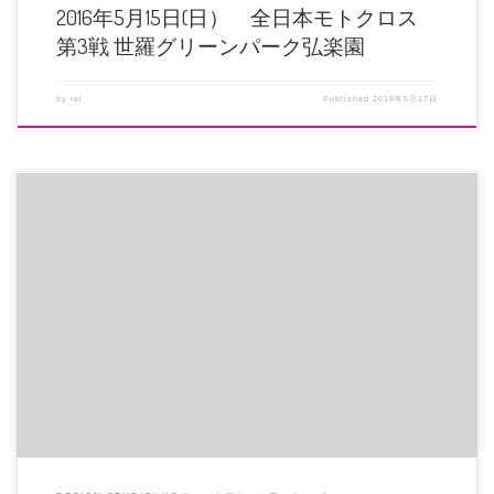
2016年5月15日(日） 全日本モトクロス
第3戦 世羅グリーンパーク弘楽園
by
rei
Published
2016年5月17日
日曜日の下村里駆選手。決勝ヒート１は終始中段グループに揉まれながらの展
開となりました。 pic.tw […]