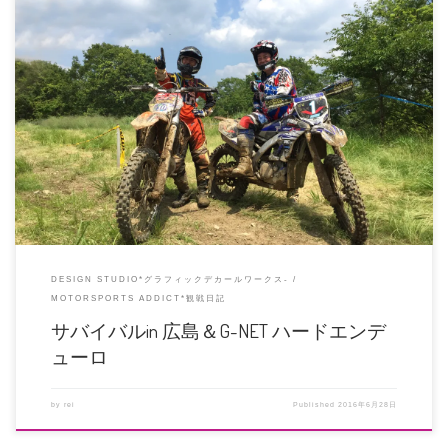
どうしても制作させていただいた高橋ロッシ選手のデカールを見収めたくて、
ハスクバーナ奈良の御一行に便乗 […]
DESIGN STUDIO*グラフィックデカールワークス-
MOTORSPORTS ADDICT*観戦日記
サバイバルin 広島＆G-NET ハードエンデ
ューロ
by
rei
Published
2016年6月28日