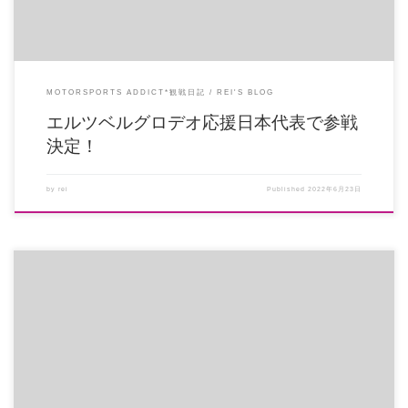
MOTORSPORTS ADDICT*観戦日記
REI'S BLOG
エルツベルグロデオ応援日本代表で参戦
決定！
by
rei
Published
2022年6月23日
全日本開幕戦注目の難所。第９セクション。IASライダーの果敢なチャレンジ
をご覧ください。黒山健一選手 […]