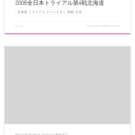
2008全日本トライアル第4戦北海道
北海道 トライアル チャンピオン 関節 大会
by
rei
Published
2008年11月20日
今回は、海外からのお客様とのバトルが楽しかったですねぇ・・・さすがの成
田選手、得意のスタートを決めて […]
MOTORSPORTS ADDICT*観戦日記