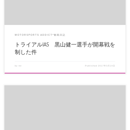
MOTORSPORTS ADDICT*観戦日記
トライアルIAS 黒山健一選手が開幕戦を
制した件
by
rei
Published
2017年3月14日
デカールを作らせていただいてから応援している田村龍聖選手と下村里駆選手
の応援・観戦のつもりがスタッフ […]