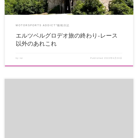
MOTORSPORTS ADDICT*観戦日記
エルツベルグロデオ旅の終わり-レース
以外のあれこれ
by
rei
Published
2022年6月24日
無事パスポートとれそう 国際免許とりに、試験場なう 弾丸ひとり旅やるぞて✊
エルツベルグ行くよーーー […]