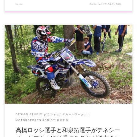
by
rei
Published
2016年6月20日
紙媒体に使用させていただくため、IRC飯塚氏の許可を得てG-NET斑尾大会の写
真を収集していたところ […]
DESIGN STUDIO*グラフィックデカールワークス-
MOTORSPORTS ADDICT*観戦日記
高橋ロッシ選手と和泉拓選手がテネシー