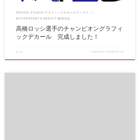
DESIGN STUDIO*グラフィックデカールワークス-
MOTORSPORTS ADDICT*観戦日記
高橋ロッシ選手のチャンピオングラフィ
ックデカール 完成しました！
by
rei
Published
2016年4月19日
前日予選トップ通過して、期待を胸にした決勝では総合7位でした☆ ヒート2
は自分の走りができなかったそ […]