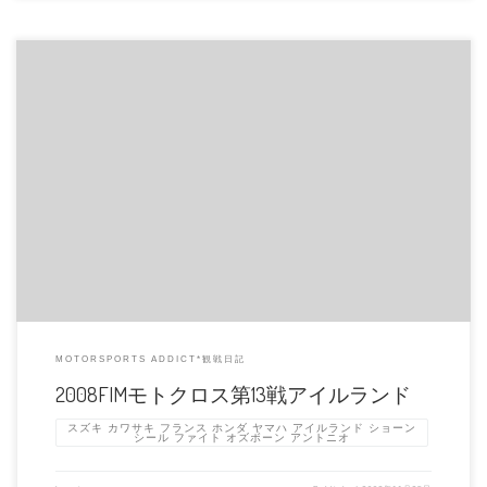
初開催、アイルランドはダブリン、フェアリーハウスという競馬場での開催と
なる第13戦。滑りやすいウッド […]
MOTORSPORTS ADDICT*観戦日記
2008FIMモトクロス第13戦アイルランド
スズキ カワサキ フランス ホンダ ヤマハ アイルランド ショーン
シール ファイト オズボーン アントニオ