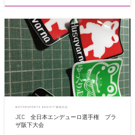
プラザ阪下 ＝ JEC ウッズ下市 ＝ サイレント いなべ ＝ いなべイーズ
生駒 ＝ パークス５ […]
MOTORSPORTS ADDICT*観戦日記
JEC 全日本エンデューロ選手権 プラ
ザ阪下大会