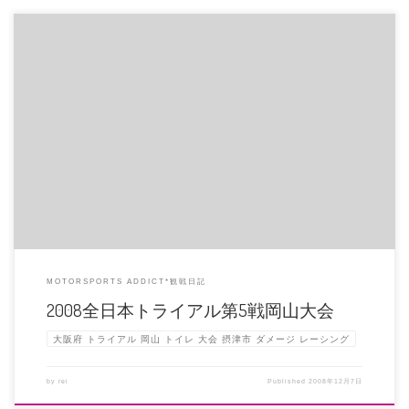
佐藤裕児選手の駆るR1が店に来ましたぁ~!!!! ガン見したい方は大阪府摂津市
のレーシングワールド本 […]
MOTORSPORTS ADDICT*観戦日記
2008全日本トライアル第5戦岡山大会
大阪府 トライアル 岡山 トイレ 大会 摂津市 ダメージ レーシング
by
rei
Published
2008年12月7日