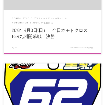
DESIGN STUDIO*グラフィックデカールワークス-
MOTORSPORTS ADDICT*観戦日記
2016年4月3日(日） 全日本モトクロス
HSR九州開幕戦 決勝
by
rei
Published
2016年4月4日
ハスクバーナ奈良×シンコーから参戦の下村里駆選手は予選をトップで通過し
たそうです。 Twitterの […]