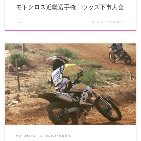
モトクロス近畿選手権 ウッズ下市大会
by
rei
Published
2016年5月26日
ハスクバーナ奈良×シンコーから参戦のIB 下村里駆選手の応援行ってきまし
た！ 午前中仕事してダッシュ […]
MOTORSPORTS ADDICT*観戦日記