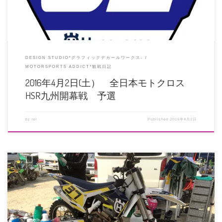
DESIGN STUDIO*グラフィックデカールワークス-
MOTORSPORTS ADDICT*観戦日記
2016年4月2日(土） 全日本モトクロス
HSR九州開幕戦 予選
by
rei
Published
2016年4月2日
三木アネックスパークで開催のモトクロス近畿選手権 ハスクバーナ奈良から参
戦のNA 田村龍聖選手 ぶっ […]