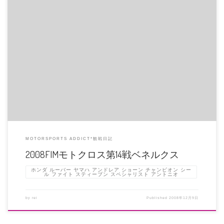
だだだだだ・・・・・・・・ぴょ～ん。我が家のシマリス。壁を登っては飛び
降りる、をひたすら繰り返してま […]
MOTORSPORTS ADDICT*観戦日記
2008FIMモトクロス第14戦ベネルクス
ホンダ ルーバー ヤマハ アンドレア ショーン チャンピオン シー
ル ファイト スティーブン スペシャリスト アントニオ
by
rei
Published
2008年12月9日