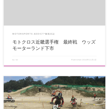
MOTORSPORTS ADDICT*観戦日記
モトクロス近畿選手権 最終戦 ウッズ
モーターランド下市
by
rei
Published
2016年11月1日
去年玉砕しすぎてブログ書くことすらできなかった名阪戦、観客として行くの