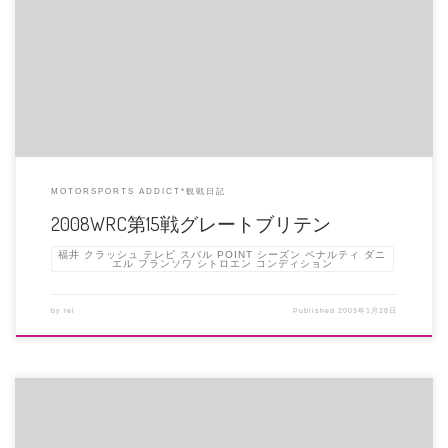
デイ１でヒルボネン・・・クラッシュしてしまいましたねぇ・・・!!! さすがに
タイトルかかってるのに4 […]
MOTORSPORTS ADDICT*観戦日記
2008WRC第15戦グレートブリテン
福井 クラッシュ テレビ スバル POINT シーズン ペナルティ ダニ
エル フランソワ シトロエン コンディション
by
rei
Published
2009年1月28日