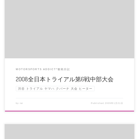
一か月ぶり～・・・なブログ・・・仕事が増えて・・・ボロボロ～・・・お久
しぶりです・・・こんなに私をト […]
MOTORSPORTS ADDICT*観戦日記
2008全日本トライアル第6戦中部大会
渋谷 トライアル ヤマハ クバーナ 大会 ヒーター
by
rei
Published
2009年1月21日