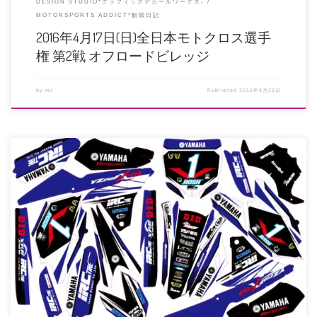
DESIGN STUDIO*グラフィックデカールワークス-
MOTORSPORTS ADDICT*観戦日記
2016年4月17日(日)全日本モトクロス選手
権 第2戦 オフロードビレッジ
by
rei
Published
2016年4月22日
ハードエンデューロ 高橋ロッシ選手のチャンピオンデカール 制作させてい
ただきました☆ G-NET ハ […]