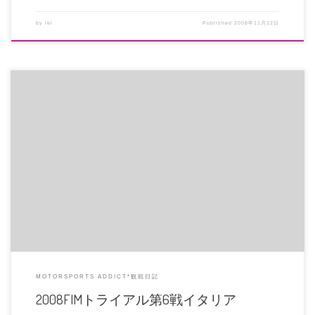
by
rei
Published
2008年11月22日
トニー・坊が恐ろしいまでに強い、強すぎる!! フジガス、あと一歩のところ
なんですが、またしてもやられ […]
MOTORSPORTS ADDICT*観戦日記
2008FIMトライアル第6戦イタリア