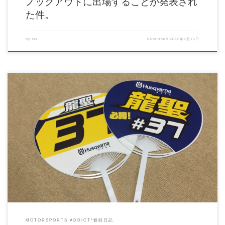
ノックアウトに出場することが発表され
た件。
by
rei
Published
2016年6月16日
ウッズ下市で開催されたモトクロス近畿戦に、IB下村里駆選手とNA田村龍星
選手の応援に行 […]
MOTORSPORTS ADDICT*観戦日記