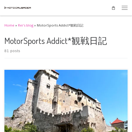
Skip to content
Men
Home
»
Rei's blog
»
MotorSports Addict*観戦日記
MotorSports Addict*観戦日記
81 posts
6日間滞在したレオーベンのホテルを後にした。 エルツベルグにいた4日間、
貴重な体験ができた！ 滞在中 […]