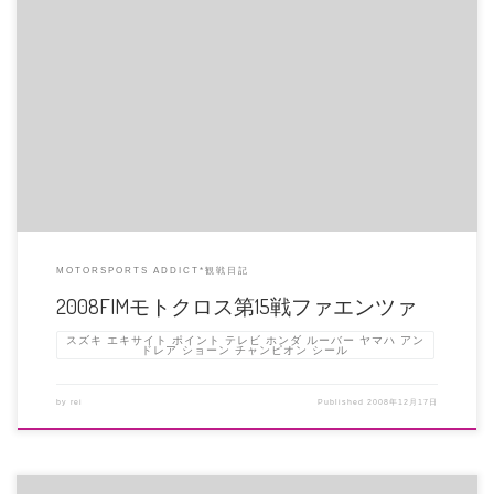
タイラ・ラトレー、レース１でチャンピオンを決めましたぁ～ッ!!!! シールも
アメリカ行く前にシッカリ […]
MOTORSPORTS ADDICT*観戦日記
2008FIMモトクロス第15戦ファエンツァ
スズキ エキサイト ポイント テレビ ホンダ ルーバー ヤマハ アン
ドレア ショーン チャンピオン シール
by
rei
Published
2008年12月17日