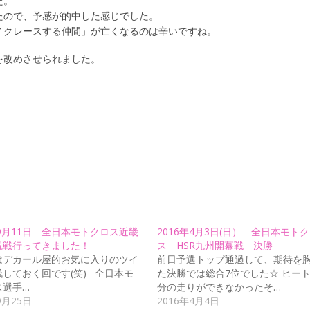
た。
たので、予感が的中した感じでした。
イクレースする仲間」が亡くなるのは辛いですね。
を改めさせられました。
年9月11日 全日本モトクロス近畿
2016年4月3日(日） 全日本モト
観戦行ってきました！
ス HSR九州開幕戦 決勝
はデカール屋的お気に入りのツイ
前日予選トップ通過して、期待を
しておく回です(笑) 全日本モ
た決勝では総合7位でした☆ ヒート
ス選手…
分の走りができなかったそ…
9月25日
2016年4月4日