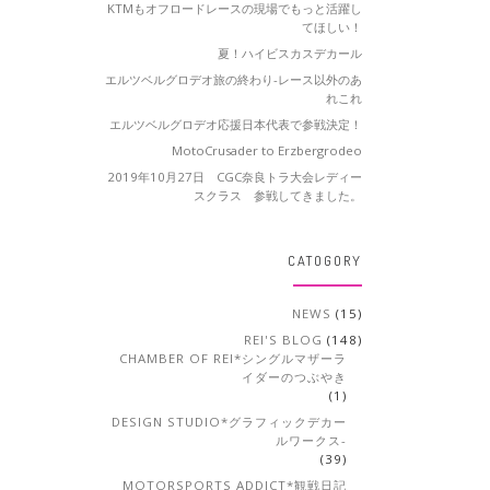
KTMもオフロードレースの現場でもっと活躍し
てほしい！
夏！ハイビスカスデカール
エルツベルグロデオ旅の終わり-レース以外のあ
れこれ
エルツベルグロデオ応援日本代表で参戦決定！
MotoCrusader to Erzbergrodeo
2019年10月27日 CGC奈良トラ大会レディー
スクラス 参戦してきました。
CATOGORY
NEWS
(15)
REI'S BLOG
(148)
CHAMBER OF REI*シングルマザーラ
イダーのつぶやき
(1)
DESIGN STUDIO*グラフィックデカー
ルワークス-
(39)
MOTORSPORTS ADDICT*観戦日記