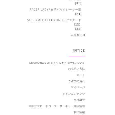
(81)
RACER LADY*女子バイクレーサー部
(24)
SUPERMOTO CHRONICLE*モタード
戦記-
(32)
未分類
(3)
NOTICE
MotoCrusader(モトクルセイダー)について
お支払い方法
カート
ご注文の流れ
マイページ
メインコンテンツ
会社概要
全国オフロードコース・サーキット施設情報
制作実績