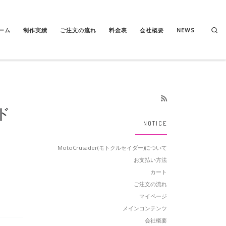
Se
ーム
制作実績
ご注文の流れ
料金表
会社概要
NEWS
ド
NOTICE
MotoCrusader(モトクルセイダー)について
お支払い方法
カート
ご注文の流れ
マイページ
メインコンテンツ
会社概要