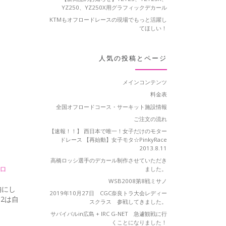
YZ250、YZ250X用グラフィックデカール
KTMもオフロードレースの現場でもっと活躍し
てほしい！
人気の投稿とページ
メインコンテンツ
料金表
全国オフロードコース・サーキット施設情報
ご注文の流れ
【速報！！】 西日本で唯一！女子だけのモター
ドレース 【再始動】女子モタ☆PinkyRace
2013.8.11
高橋ロッシ選手のデカール制作させていただき
クロ
ました。
WSB2008第8戦ミサノ
胸にし
2019年10月27日 CGC奈良トラ大会レディー
2は自
スクラス 参戦してきました。
サバイバルin広島 + IRC G-NET 急遽観戦に行
くことになりました！