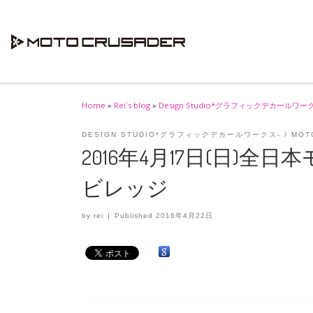
Skip to content
Home
»
Rei's blog
»
Design Studio*グラフィックデカールワー
DESIGN STUDIO*グラフィックデカールワークス-
MOT
2016年4月17日(日)全
ビレッジ
by
rei
|
Published
2016年4月22日