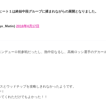
ヒート１は終始中段グループに揉まれながらの展開となりました。
o_Matin)
2016年4月17日
エンデューロ初参戦だったし、熱中症なるし、高橋ロッシ選手のデカー
ースとウッドチップを攻略しきれなかったようです。
が！
きてくれただけでもよかった！！