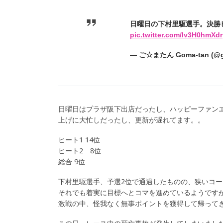
日曜日の下村里駆選手。決勝
pic.twitter.com/Iv3H0hmXdr
— ご☆またん Goma-tan (@g
日曜日はプラザ阪下出店だったし、ハッピーファン
上げに大忙しだったし、更新が遅れてます。。
ヒート1 14位
ヒート2 8位
総合 9位
下村里駆選手、予選2位で通過したものの、狭いコ
それでも着実に目標へとコマを進めているようです
激戦の中、怪我なく無事ポイントを獲得して帰って