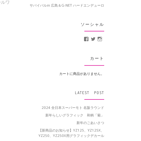
カールワ
サバイバルin 広島＆G-NET ハードエンデューロ
ソーシャル
MotoCrusader さんの
@MotoCrusader 
motocrusader
カート
カートに商品がありません。
LATEST POST
2024 全日本スーパーモト 名阪ラウンド
新年らしいグラフィック 和柄「菊」
新年のごあいさつ
【新商品のお知らせ】YZ125、YZ125X、
YZ250、YZ250X用グラフィックデカール