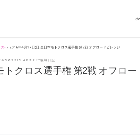
ホ
クス-
»
2016年4月17日(日)全日本モトクロス選手権 第2戦 オフロードビレッジ
ORSPORTS ADDICT*観戦日記
日本モトクロス選手権 第2戦 オフロー