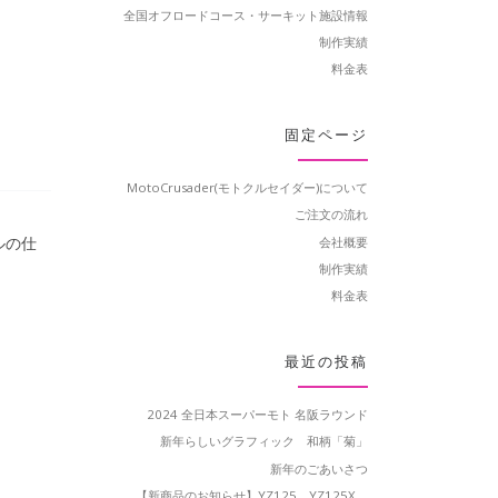
全国オフロードコース・サーキット施設情報
制作実績
料金表
固定ページ
MotoCrusader(モトクルセイダー)について
ご注文の流れ
ルの仕
会社概要
制作実績
料金表
最近の投稿
2024 全日本スーパーモト 名阪ラウンド
新年らしいグラフィック 和柄「菊」
新年のごあいさつ
【新商品のお知らせ】YZ125、YZ125X、