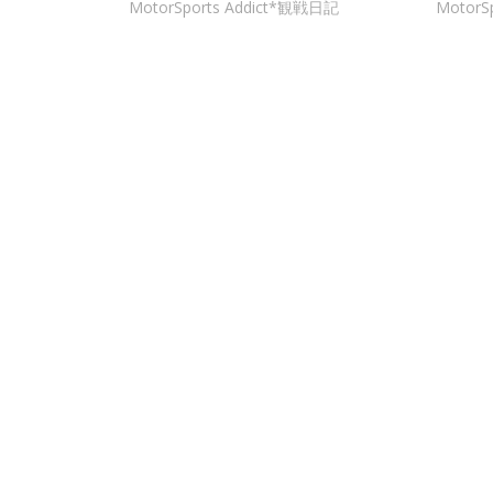
MotorSports Addict*観戦日記
MotorS