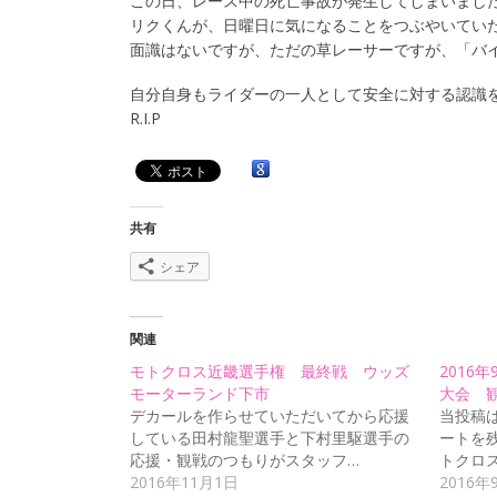
この日、レース中の死亡事故が発生してしまいまし
リクくんが、日曜日に気になることをつぶやいてい
面識はないですが、ただの草レーサーですが、「バ
自分自身もライダーの一人として安全に対する認識
R.I.P
共有
シェア
関連
モトクロス近畿選手権 最終戦 ウッズ
2016
モーターランド下市
大会 
デカールを作らせていただいてから応援
当投稿
している田村龍聖選手と下村里駆選手の
ートを残
応援・観戦のつもりがスタッフ…
トクロ
2016年11月1日
2016年