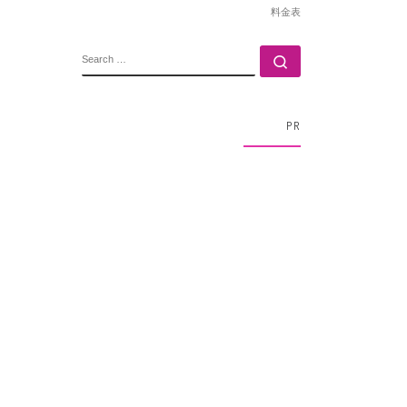
料金表
SEARCH
Search …
PR