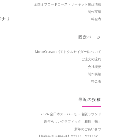
全国オフロードコース・サーキット施設情報
制作実績
ジナリ
料金表
固定ページ
MotoCrusader(モトクルセイダー)について
ご注文の流れ
会社概要
制作実績
料金表
最近の投稿
2024 全日本スーパーモト 名阪ラウンド
新年らしいグラフィック 和柄「菊」
新年のごあいさつ
【新商品のお知らせ】YZ125、YZ125X、