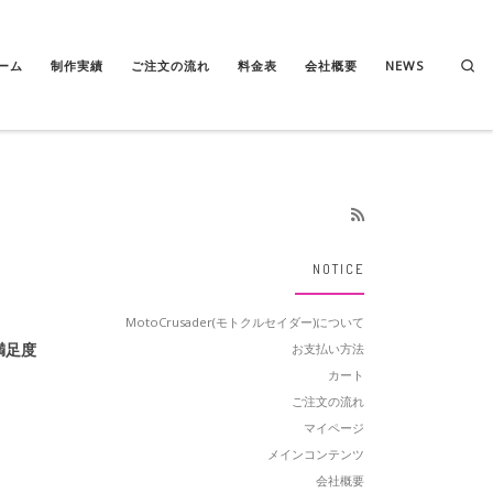
Se
ーム
制作実績
ご注文の流れ
料金表
会社概要
NEWS
NOTICE
MotoCrusader(モトクルセイダー)について
満足度
お支払い方法
カート
ご注文の流れ
マイページ
メインコンテンツ
会社概要