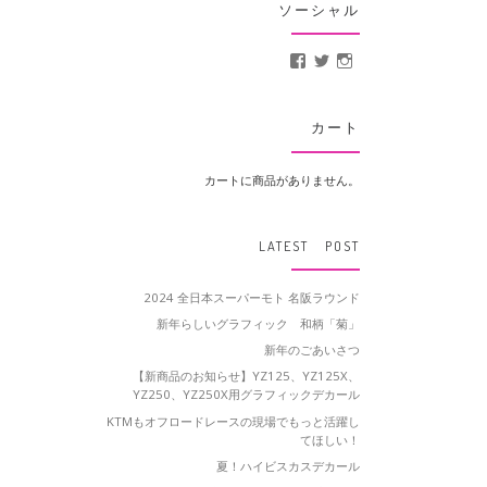
ソーシャル
MotoCrusader さんの
@MotoCrusader 
motocrusader
カート
カートに商品がありません。
LATEST POST
2024 全日本スーパーモト 名阪ラウンド
新年らしいグラフィック 和柄「菊」
新年のごあいさつ
【新商品のお知らせ】YZ125、YZ125X、
YZ250、YZ250X用グラフィックデカール
KTMもオフロードレースの現場でもっと活躍し
てほしい！
夏！ハイビスカスデカール