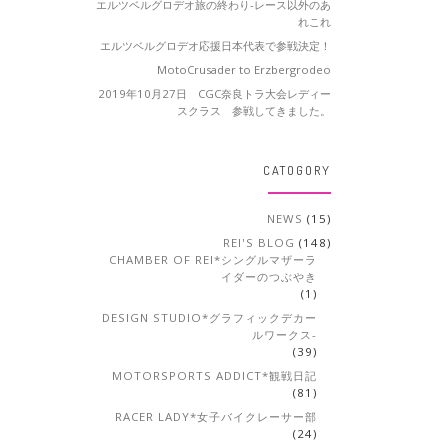
エルツベルグロデオ旅の終わり-レース以外のあ
れこれ
エルツベルグロデオ応援日本代表で参戦決定！
MotoCrusader to Erzbergrodeo
2019年10月27日 CGC奈良トラ大会レディー
スクラス 参戦してきました。
CATOGORY
NEWS
(15)
REI'S BLOG
(148)
CHAMBER OF REI*シングルマザーラ
イダーのつぶやき
(1)
DESIGN STUDIO*グラフィックデカー
ルワークス-
(39)
MOTORSPORTS ADDICT*観戦日記
(81)
RACER LADY*女子バイクレーサー部
(24)