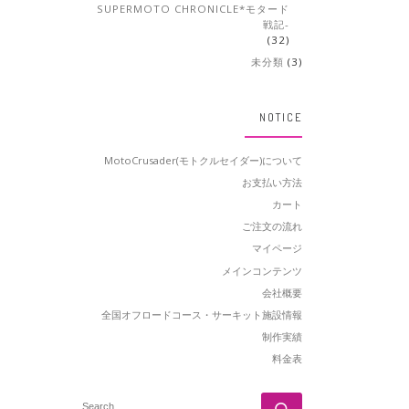
SUPERMOTO CHRONICLE*モタード
戦記-
(32)
未分類
(3)
NOTICE
MotoCrusader(モトクルセイダー)について
お支払い方法
カート
ご注文の流れ
マイページ
メインコンテンツ
会社概要
全国オフロードコース・サーキット施設情報
制作実績
料金表
SEARCH
Search …