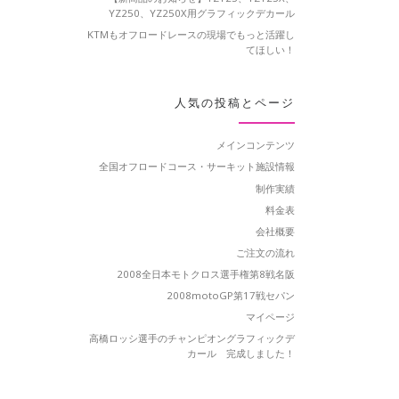
YZ250、YZ250X用グラフィックデカール
KTMもオフロードレースの現場でもっと活躍し
てほしい！
人気の投稿とページ
メインコンテンツ
全国オフロードコース・サーキット施設情報
制作実績
料金表
会社概要
ご注文の流れ
2008全日本モトクロス選手権第8戦名阪
2008motoGP第17戦セパン
マイページ
高橋ロッシ選手のチャンピオングラフィックデ
カール 完成しました！