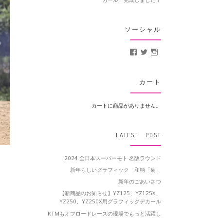
ソーシャル
MotoCrusader さんの
@MotoCrusader 
motocrusader
カート
カートに商品がありません。
LATEST POST
2024 全日本スーパーモト 名阪ラウンド
新年らしいグラフィック 和柄「菊」
新年のごあいさつ
【新商品のお知らせ】YZ125、YZ125X、
YZ250、YZ250X用グラフィックデカール
KTMもオフロードレースの現場でもっと活躍し