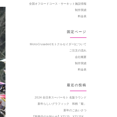
全国オフロードコース・サーキット施設情報
制作実績
料金表
固定ページ
MotoCrusader(モトクルセイダー)について
ご注文の流れ
会社概要
制作実績
料金表
最近の投稿
2024 全日本スーパーモト 名阪ラウンド
新年らしいグラフィック 和柄「菊」
新年のごあいさつ
【新商品のお知らせ】YZ125、YZ125X、