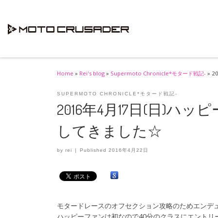
Skip to content
Home
»
Rei's blog
»
Supermoto Chronicle*モタード戦記-
»
2
SUPERMOTO CHRONICLE*モタード戦記-
2016年4月17日(日)
してきました☆
by
rei
|
Published
2016年4月22日
モタードレースのオフセクション攻略のためエンデ
ハッピーファンは初なので40分のクラスにエントリ