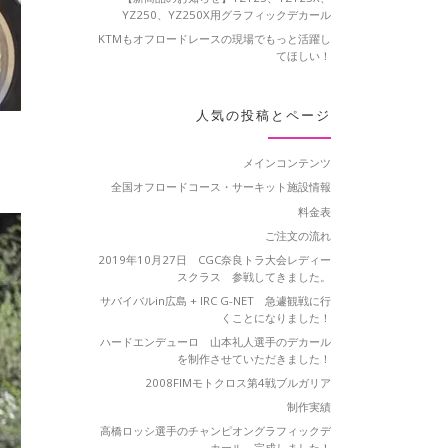
YZ250、YZ250X用グラフィックデカール
KTMもオフロードレースの現場でもっと活躍し
てほしい！
人気の投稿とページ
メインコンテンツ
全国オフロードコース・サーキット施設情報
料金表
ご注文の流れ
2019年10月27日 CGC奈良トラ大会レディー
スクラス 参戦してきました。
サバイバルin広島 + IRC G-NET 急遽観戦に行
くことになりました！
ハードエンデューロ 山本礼人選手のデカール
を制作させていただきました！
2008FIMモトクロス第4戦ブルガリア
制作実績
高橋ロッシ選手のチャンピオングラフィックデ
カール 完成しました！