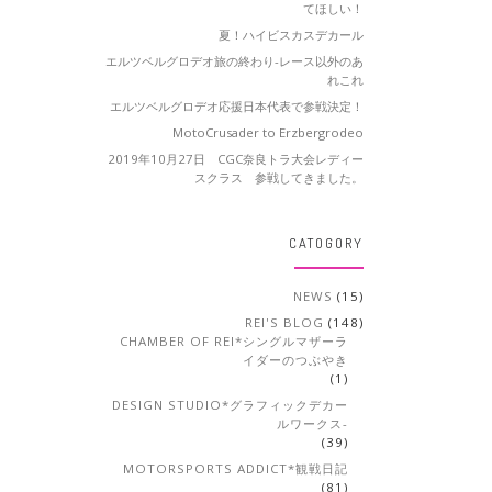
てほしい！
夏！ハイビスカスデカール
エルツベルグロデオ旅の終わり-レース以外のあ
れこれ
エルツベルグロデオ応援日本代表で参戦決定！
MotoCrusader to Erzbergrodeo
2019年10月27日 CGC奈良トラ大会レディー
スクラス 参戦してきました。
CATOGORY
NEWS
(15)
REI'S BLOG
(148)
CHAMBER OF REI*シングルマザーラ
イダーのつぶやき
(1)
DESIGN STUDIO*グラフィックデカー
ルワークス-
(39)
MOTORSPORTS ADDICT*観戦日記
(81)