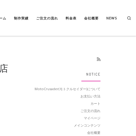
Se
ーム
制作実績
ご注文の流れ
料金表
会社概要
NEWS
出店
NOTICE
MotoCrusader(モトクルセイダー)について
お支払い方法
カート
ご注文の流れ
マイページ
メインコンテンツ
会社概要