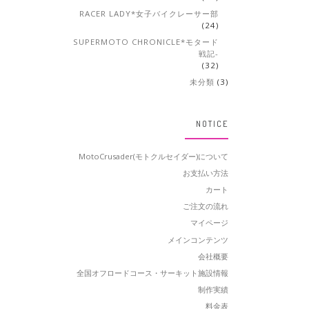
RACER LADY*女子バイクレーサー部
(24)
SUPERMOTO CHRONICLE*モタード
戦記-
(32)
未分類
(3)
NOTICE
MotoCrusader(モトクルセイダー)について
お支払い方法
カート
ご注文の流れ
マイページ
メインコンテンツ
会社概要
全国オフロードコース・サーキット施設情報
制作実績
料金表