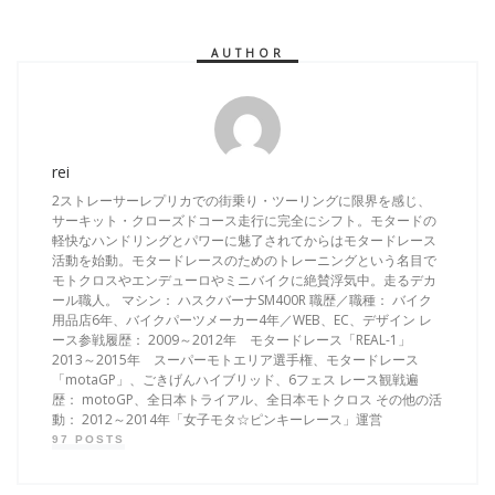
AUTHOR
rei
2ストレーサーレプリカでの街乗り・ツーリングに限界を感じ、
サーキット・クローズドコース走行に完全にシフト。モタードの
軽快なハンドリングとパワーに魅了されてからはモタードレース
活動を始動。モタードレースのためのトレーニングという名目で
モトクロスやエンデューロやミニバイクに絶賛浮気中。走るデカ
ール職人。 マシン： ハスクバーナSM400R 職歴／職種： バイク
用品店6年、バイクパーツメーカー4年／WEB、EC、デザイン レ
ース参戦履歴： 2009～2012年 モタードレース「REAL-1」
2013～2015年 スーパーモトエリア選手権、モタードレース
「motaGP」、ごきげんハイブリッド、6フェス レース観戦遍
歴： motoGP、全日本トライアル、全日本モトクロス その他の活
動： 2012～2014年「女子モタ☆ピンキーレース」運営
97 POSTS