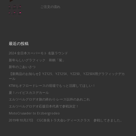
ご注文の流れ
最近の投稿
2024 全日本スーパーモト 名阪ラウンド
新年らしいグラフィック 和柄「菊」
新年のごあいさつ
【新商品のお知らせ】YZ125、YZ125X、YZ250、YZ250X用グラフィックデカ
ール
KTMもオフロードレースの現場でもっと活躍してほしい！
夏！ハイビスカスデカール
エルツベルグロデオ旅の終わり-レース以外のあれこれ
エルツベルグロデオ応援日本代表で参戦決定！
MotoCrusader to Erzbergrodeo
2019年10月27日 CGC奈良トラ大会レディースクラス 参戦してきました。