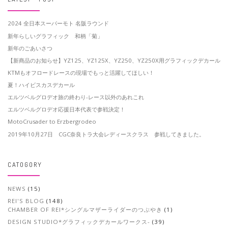
2024 全日本スーパーモト 名阪ラウンド
新年らしいグラフィック 和柄「菊」
新年のごあいさつ
【新商品のお知らせ】YZ125、YZ125X、YZ250、YZ250X用グラフィックデカール
KTMもオフロードレースの現場でもっと活躍してほしい！
夏！ハイビスカスデカール
エルツベルグロデオ旅の終わり-レース以外のあれこれ
エルツベルグロデオ応援日本代表で参戦決定！
MotoCrusader to Erzbergrodeo
2019年10月27日 CGC奈良トラ大会レディースクラス 参戦してきました。
CATOGORY
NEWS
(15)
REI'S BLOG
(148)
CHAMBER OF REI*シングルマザーライダーのつぶやき
(1)
DESIGN STUDIO*グラフィックデカールワークス-
(39)