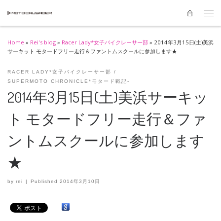
Skip to content
Men
Home
»
Rei's blog
»
Racer Lady*女子バイクレーサー部
»
2014年3月15日(土)美浜
サーキット モタードフリー走行＆ファントムスクールに参加します★
RACER LADY*女子バイクレーサー部
SUPERMOTO CHRONICLE*モタード戦記-
2014年3月15日(土)美浜サーキッ
ト モタードフリー走行＆ファ
ントムスクールに参加します
★
by
rei
|
Published
2014年3月10日