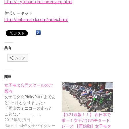
http://
c-g-pha
ntom.co
m/event
.html
美浜サーキット
http://
mihama-
ck.com/
index.h
tml
共有
シェア
関連
女子モタ合同スクールのご
案内
女子モタ☆PinkyRaceまであ
と2ヶ月となりました～
「岡山のミニコース走った
ことない・・・」 …
【5.21速報！！】 西日本で
2013年6月9日
唯一！女子だけのモタード
Racer Lady*女子バイクレー
レース 【再始動】女子モタ