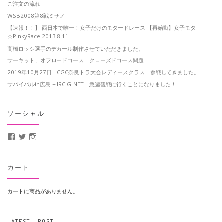
ご注文の流れ
WSB2008第8戦ミサノ
【速報！！】 西日本で唯一！女子だけのモタードレース 【再始動】女子モタ
☆PinkyRace 2013.8.11
高橋ロッシ選手のデカール制作させていただきました。
サーキット、オフロードコース クローズドコース問題
2019年10月27日 CGC奈良トラ大会レディースクラス 参戦してきました。
サバイバルin広島 + IRC G-NET 急遽観戦に行くことになりました！
ソーシャル
MotoCrusader さんのプロフィールを Facebook で表示
@MotoCrusader さんのプロフィールを Twitter で表示
motocrusader4 さんのプロフィールを Instagram で表示
カート
カートに商品がありません。
LATEST POST