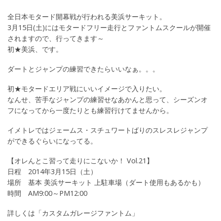
全日本モタード開幕戦が行われる美浜サーキット。
3月15日(土)にはモタードフリー走行とファントムスクールが開催
されますので、行ってきます～
初★美浜、です。
ダートとジャンプの練習できたらいいなぁ。。。
初★モタードエリア戦にいいイメージで入りたい。
なんせ、苦手なジャンプの練習せなあかんと思って、シーズンオ
フになってから一度たりとも練習行けてませんから。
イメトレではジェームス・スチュワートばりのスレスレジャンプ
ができるぐらいになってる。
【オレんとこ習って走りにこないか！ Vol.21】
日程 2014年3月15日（土）
場所 基本 美浜サーキット 上駐車場（ダート使用もあるかも）
時間 AM9:00～PM12:00
詳しくは「カスタムガレージファントム」