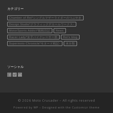
カテゴリー
Chamber of Rei*シングルマザーライダーのつぶやき
Design Studio*グラフィックデカールワークス-
MotorSports Addict*観戦日記
News
Racer Lady*女子バイクレーサー部
Rei's blog
Supermoto Chronicle*モタード戦記-
未分類
ソーシャル
MotoCrusader さんのプロフィールを Facebook で表示
@MotoCrusader さんのプロフィールを Twitter で表示
motocrusader4 さんのプロフィールを Instagram で表
© 2026
Moto Crusader
– All rights reserved
Powered by
WP
– Designed with the
Customizr theme