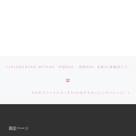
Post navigation
Previous post
2013年9月29日 MOTAGP 中部RD4.・関西RD3. 名阪SL車種別スプリント に参戦してきました！
BACK TO POST LIST
Ne
【今年でファイナル！】8/31女子モタ☆ピンキーレース！
固定ページ