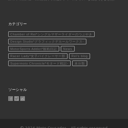
カテゴリー
Chamber of Rei*シングルマザーライダーのつぶやき
Design Studio*グラフィックデカールワークス-
MotorSports Addict*観戦日記
News
Racer Lady*女子バイクレーサー部
Rei's blog
Supermoto Chronicle*モタード戦記-
未分類
ソーシャル
MotoCrusader さんのプロフィールを Facebook で表示
@MotoCrusader さんのプロフィールを Twitter で表示
motocrusader4 さんのプロフィールを Instagram で表
© 2026
Moto Crusader
– All rights reserved