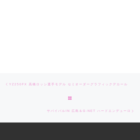
Post navigation
Previous post
YZ250FX 高橋ロッシ選手モデル セミオーダーグラフィックデカール
BACK TO POST LIST
Ne
サバイバルIN 広島＆G-NET ハードエンデューロ