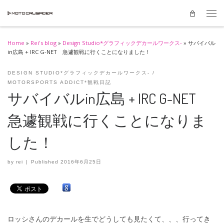
Skip to content
Men
Home
»
Rei's blog
»
Design Studio*グラフィックデカールワークス-
»
サバイバル
in広島 + IRC G-NET 急遽観戦に行くことになりました！
DESIGN STUDIO*グラフィックデカールワークス-
MOTORSPORTS ADDICT*観戦日記
サバイバルin広島 + IRC G-NET
急遽観戦に行くことになりま
した！
by
rei
|
Published
2016年6月25日
ロッシさんのデカールを生でどうしても見たくて、、、行ってき