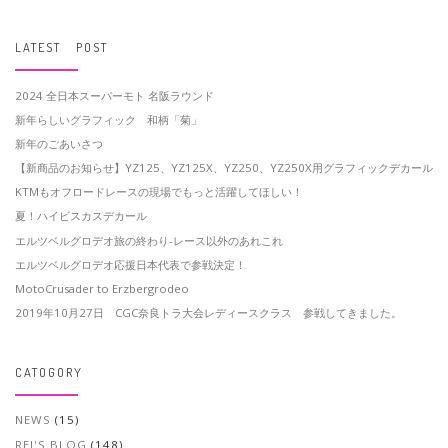
LATEST POST
2024 全日本スーパーモト 名阪ラウンド
新年らしいグラフィック 和柄「菊」
新年のごあいさつ
【新商品のお知らせ】YZ125、YZ125X、YZ250、YZ250X用グラフィックデカール
KTMもオフロードレースの現場でもっと活躍してほしい！
夏！ハイビスカスデカール
エルツベルグロデオ旅の終わり-レース以外のあれこれ
エルツベルグロデオ応援日本代表で参戦決定！
MotoCrusader to Erzbergrodeo
2019年10月27日 CGC奈良トラ大会レディースクラス 参戦してきました。
CATOGORY
NEWS
(15)
REI'S BLOG
(148)