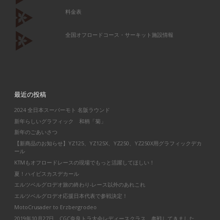
料金表
全国オフロードコース・サーキット施設情報
最近の投稿
2024 全日本スーパーモト 名阪ラウンド
新年らしいグラフィック 和柄「菊」
新年のごあいさつ
【新商品のお知らせ】YZ125、YZ125X、YZ250、YZ250X用グラフィックデカ
ール
KTMもオフロードレースの現場でもっと活躍してほしい！
夏！ハイビスカスデカール
エルツベルグロデオ旅の終わり-レース以外のあれこれ
エルツベルグロデオ応援日本代表で参戦決定！
MotoCrusader to Erzbergrodeo
2019年10月27日 CGC奈良トラ大会レディースクラス 参戦してきました。