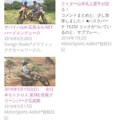
ライダー山本礼人選手が語
る！
コメントまとめと、少し加
筆しました！ ■ハスクバー
ナ TE250 リンクがついてい
サバイバルin 広島＆G-NET
るのと、サブフレー…
ハードエンデューロ
2016年7月2日
2016年6月28日
MotorSports Addict*観戦日
Design Studio*グラフィッ
記
クデカールワークス-
2016年5月15日(日） 全日
本モトクロス 第3戦 世羅グ
リーンパーク弘楽園
2016年5月17日
MotorSports Addict*観戦日
記