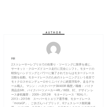
AUTHOR
rei
2ストレーサーレプリカでの街乗り・ツーリングに限界を感じ、
サーキット・クローズドコース走行に完全にシフト。モタードの
軽快なハンドリングとパワーに魅了されてからはモタードレース
活動を始動。モタードレースのためのトレーニングという名目で
モトクロスやエンデューロやミニバイクに絶賛浮気中。走るデカ
ール職人。 マシン： ハスクバーナSM400R 職歴／職種： バイク
用品店6年、バイクパーツメーカー4年／WEB、EC、デザイン レ
ース参戦履歴： 2009～2012年 モタードレース「REAL-1」
2013～2015年 スーパーモトエリア選手権、モタードレース
「motaGP」、ごきげんハイブリッド、6フェス レース観戦遍