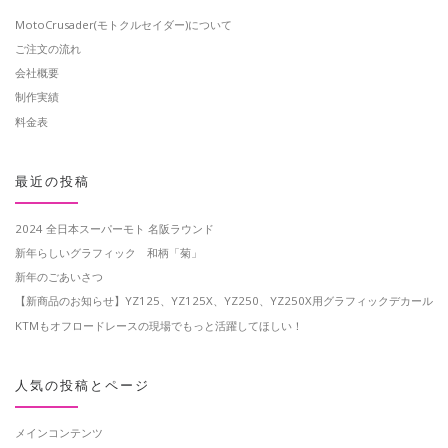
MotoCrusader(モトクルセイダー)について
ご注文の流れ
会社概要
制作実績
料金表
最近の投稿
2024 全日本スーパーモト 名阪ラウンド
新年らしいグラフィック 和柄「菊」
新年のごあいさつ
【新商品のお知らせ】YZ125、YZ125X、YZ250、YZ250X用グラフィックデカール
KTMもオフロードレースの現場でもっと活躍してほしい！
人気の投稿とページ
メインコンテンツ