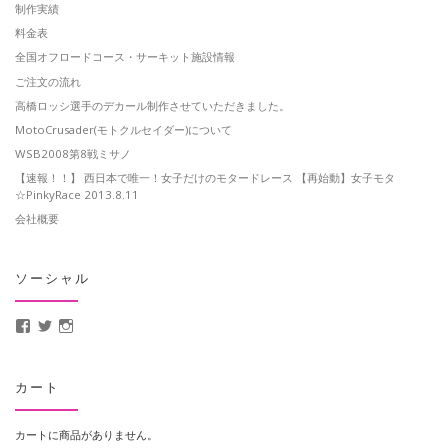
制作実績
料金表
全国オフロードコース・サーキット施設情報
ご注文の流れ
高橋ロッシ選手のデカール制作させていただきました。
MotoCrusader(モトクルセイダー)について
WSB2008第8戦ミサノ
【速報！！】 西日本で唯一！女子だけのモタードレース 【再始動】女子モタ
☆PinkyRace 2013.8.11
会社概要
ソーシャル
MotoCrusader さんのプロフィールを Facebook で表示
@MotoCrusader さんのプロフィールを Twitter で表示
motocrusader4 さんのプロフィールを Instagram で表示
カート
カートに商品がありません。