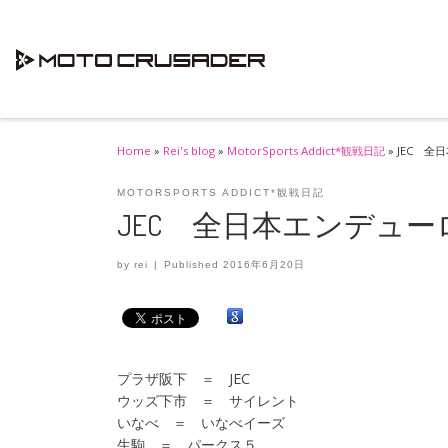
Skip to content
Home
»
Rei's blog
»
MotorSports Addict*観戦日記
»
JEC 
MOTORSPORTS ADDICT*観戦日記
JEC 全日本エンデュ
by
rei
|
Published
2016年6月20日
プラザ阪下 ＝ JEC
ウッズ下市 ＝ サイレント
いなべ ＝ いなべイーズ
生駒 ＝ パークス５