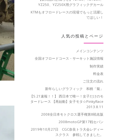
YZ250、YZ250X用グラフィックデカール
KTMもオフロードレースの現場でもっと活躍し
てほしい！
人気の投稿とページ
メインコンテンツ
全国オフロードコース・サーキット施設情報
制作実績
料金表
ご注文の流れ
新年らしいグラフィック 和柄「菊」
【5.21速報！！】 西日本で唯一！女子だけのモ
タードレース 【再始動】女子モタ☆PinkyRace
2013.8.11
2008全日本モトクロス選手権第8戦名阪
2008motoGP第17戦セパン
2019年10月27日 CGC奈良トラ大会レディー
スクラス 参戦してきました。