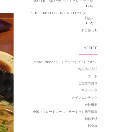
RACER LADY*女子バイクレーサー部
(24)
SUPERMOTO CHRONICLE*モタード
戦記-
(32)
未分類
(3)
NOTICE
MotoCrusader(モトクルセイダー)について
お支払い方法
カート
ご注文の流れ
マイページ
メインコンテンツ
会社概要
全国オフロードコース・サーキット施設情報
制作実績
料金表