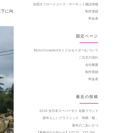
全国オフロードコース・サーキット施設情報
阪下に向
制作実績
料金表
固定ページ
MotoCrusader(モトクルセイダー)について
ご注文の流れ
会社概要
制作実績
料金表
最近の投稿
2024 全日本スーパーモト 名阪ラウンド
新年らしいグラフィック 和柄「菊」
新年のごあいさつ
【新商品のお知らせ】YZ125、YZ125X、