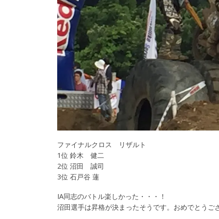
ファイナルクロス リザルト
1位 鈴木 健二
2位 沼田 誠司
3位 石戸谷
蓮
IA同志のバトル楽しかった・・・！
沼田選手は昇格が決まったそうです。おめでとうご