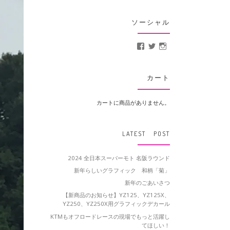
ソーシャル
MotoCrusader さんの
@MotoCrusader 
motocrusader
カート
カートに商品がありません。
LATEST POST
2024 全日本スーパーモト 名阪ラウンド
新年らしいグラフィック 和柄「菊」
新年のごあいさつ
【新商品のお知らせ】YZ125、YZ125X、
YZ250、YZ250X用グラフィックデカール
KTMもオフロードレースの現場でもっと活躍し
てほしい！