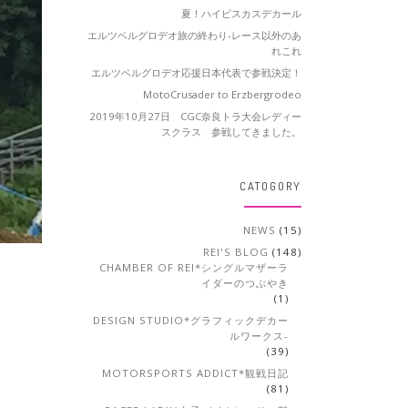
夏！ハイビスカスデカール
エルツベルグロデオ旅の終わり-レース以外のあ
れこれ
エルツベルグロデオ応援日本代表で参戦決定！
MotoCrusader to Erzbergrodeo
2019年10月27日 CGC奈良トラ大会レディー
スクラス 参戦してきました。
CATOGORY
NEWS
(15)
REI'S BLOG
(148)
CHAMBER OF REI*シングルマザーラ
イダーのつぶやき
(1)
DESIGN STUDIO*グラフィックデカー
ルワークス-
(39)
MOTORSPORTS ADDICT*観戦日記
(81)