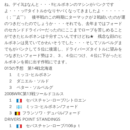
ね。デイ3はなんと・・・!!ヒルボネンのマシンがパンクです
よ・・・ッ!?タイトルかなりヤバくなってきましたよ・・・・・・
（；￣Д￣） 後半戦のこの時期にターマックが２戦続いたのが運
のつきだったのでしょうか・・・それでも、去年まではフォード
のセカンドドライバーだったのにここまでローブを苦しめること
ができたヒルボネンは十分すごいんですけどね★ 残念な顔のヒ
ルボネンは見ていてかわいそうでした・・・そしてソルベルグま
でもがパンクして５位に後退し、ドライバーズタイトルに望みを
つなぎたいフォード勢は２、３、４位につけ、４位に下がったヒ
ルボネンを前に出す作戦にでます。
015の予想 第14戦北海道
１ ミッコ･ヒルボネン
２ ダニエル・ソルド
３ ペター・ソルベルグ
2008WRC第13戦ツールドコルス
１
セバスチャン･ローブ/シトロエン
２
ミッコ･ヒルボネン/フォード
３
フランソワ・デュバル/フォード
DRIVERS POINT STANDINGS
１
セバスチャン･ローブ/106ｐｔ