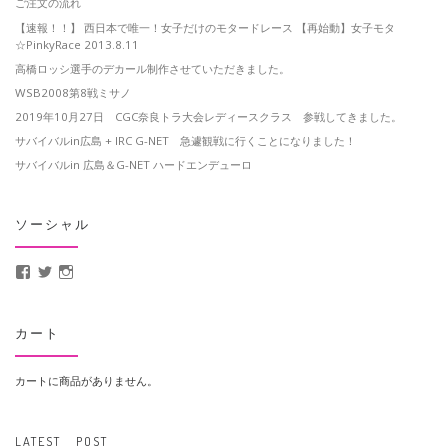
ご注文の流れ
【速報！！】 西日本で唯一！女子だけのモタードレース 【再始動】女子モタ
☆PinkyRace 2013.8.11
高橋ロッシ選手のデカール制作させていただきました。
WSB2008第8戦ミサノ
2019年10月27日 CGC奈良トラ大会レディースクラス 参戦してきました。
サバイバルin広島 + IRC G-NET 急遽観戦に行くことになりました！
サバイバルin 広島＆G-NET ハードエンデューロ
ソーシャル
MotoCrusader さんのプロフィールを Facebook で表示
@MotoCrusader さんのプロフィールを Twitter で表示
motocrusader4 さんのプロフィールを Instagram で表示
カート
カートに商品がありません。
LATEST POST