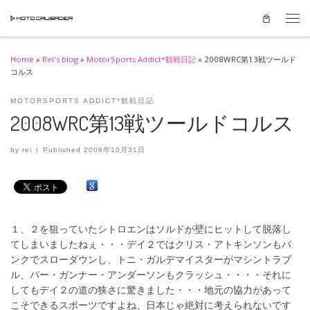
Skip to content
Men
Home
»
Rei's blog
»
MotorSports Addict*観戦日記
»
2008WRC第13戦ツールド
コルス
MOTORSPORTS ADDICT*観戦日記
2008WRC第13戦ツールドコルス
by
rei
|
Published
2008年10月31日
１、２を狙っていたシトロエンはソルドが壁にヒットして脱落し
てしまいましたねぇ・・・デイ２ではクリス・アトキンソンもパ
ンクでスローダウンし、トニ・ガルデマイスターがマシントラブ
ル、パー・ガンナー・アンダーソンもクラッシュ・・・・それに
してもデイ２の道の狭さに驚きました・・・地元の協力があって
こそできるスポーツですよね、日本じゃ絶対に考えられないです