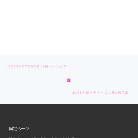
Post navigation
Previous post
2008MOTOGP第18戦バレンシア
BACK TO POST LIST
Ne
2008全日本モトクロス第9戦広島
固定ページ