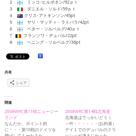
２
ミッコ･ヒルボネン/92ｐｔ
３
ダニエル・ソルド/59ｐｔ
４
クリス･アトキンソン/45pt
５
ヤリ・マッティ・ラトバラ/42pt
６
ペター・ソルベルグ/40ｐｔ
７
フランソワ・デュバル/22pt
８
ヘニング・ソルベルグ/36pt
共有
シェア
関連
2008WRC第11戦ニュージー
2008WRC第14戦北海道
ランド
北海道はでっかいどうぅ
なんだか、ポイント的
～!!!!・・・・・・(お約束）
に・・・第10戦のドイツを
デイ１でのデュバルのクラ
飛ばしてもーたみた
ッシュが凄まじかった…