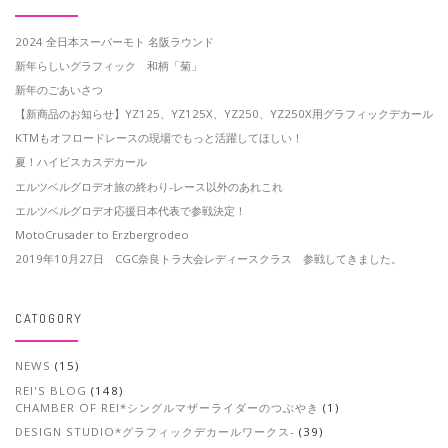
2024 全日本スーパーモト 名阪ラウンド
新年らしいグラフィック 和柄「菊」
新年のごあいさつ
【新商品のお知らせ】YZ125、YZ125X、YZ250、YZ250X用グラフィックデカール
KTMもオフロードレースの現場でもっと活躍してほしい！
夏！ハイビスカスデカール
エルツベルグロデオ旅の終わり-レース以外のあれこれ
エルツベルグロデオ応援日本代表で参戦決定！
MotoCrusader to Erzbergrodeo
2019年10月27日 CGC奈良トラ大会レディースクラス 参戦してきました。
CATOGORY
NEWS
(15)
REI'S BLOG
(148)
CHAMBER OF REI*シングルマザーライダーのつぶやき
(1)
DESIGN STUDIO*グラフィックデカールワークス-
(39)