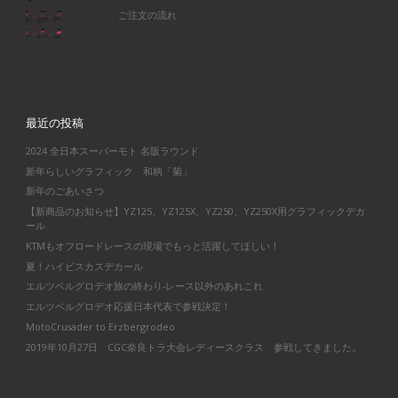
ご注文の流れ
最近の投稿
2024 全日本スーパーモト 名阪ラウンド
新年らしいグラフィック 和柄「菊」
新年のごあいさつ
【新商品のお知らせ】YZ125、YZ125X、YZ250、YZ250X用グラフィックデカ
ール
KTMもオフロードレースの現場でもっと活躍してほしい！
夏！ハイビスカスデカール
エルツベルグロデオ旅の終わり-レース以外のあれこれ
エルツベルグロデオ応援日本代表で参戦決定！
MotoCrusader to Erzbergrodeo
2019年10月27日 CGC奈良トラ大会レディースクラス 参戦してきました。