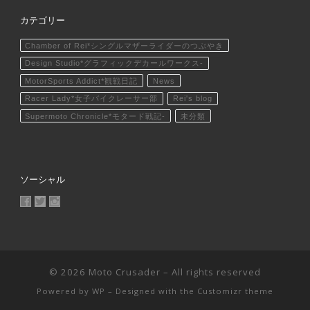
カテゴリー
Chamber of Rei*シングルマザーライダーのつぶやき
Design Studio*グラフィックデカールワークス-
MotorSports Addict*観戦日記
News
Racer Lady*女子バイクレーサー部
Rei's blog
Supermoto Chronicle*モタード戦記-
未分類
ソーシャル
MotoCrusader さんのプロフィールを Facebook で表示
@MotoCrusader さんのプロフィールを Twitter で表示
motocrusader4 さんのプロフィールを Instagram で表
© 2026
Moto Crusader
– All rights reserved
Powered by
WP
– Designed with the
Customizr theme