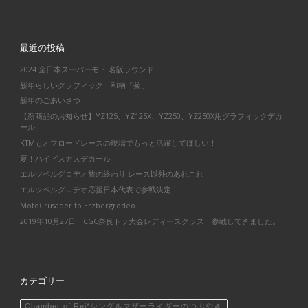
最近の投稿
2024 全日本スーパーモト 名阪ラウンド
新年らしいグラフィック 和柄「菊」
新年のごあいさつ
【新商品のお知らせ】YZ125、YZ125X、YZ250、YZ250X用グラフィックデカ
ール
KTMもオフロードレースの現場でもっと活躍してほしい！
夏！ハイビスカスデカール
エルツベルグロデオ旅の終わり-レース以外のあれこれ
エルツベルグロデオ応援日本代表で参戦決定！
MotoCrusader to Erzbergrodeo
2019年10月27日 CGC奈良トラ大会レディースクラス 参戦してきました。
カテゴリー
Chamber of Rei*シングルマザーライダーのつぶやき