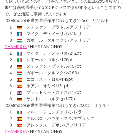
て欲しいと思うのが、日本のファンとしての正直な気持ちです。
来年は高橋選手がmotoGPクラスで参戦するということですの
で、ゼヒ活躍に期待したいです★
2008motoGP世界選手権第15戦もてぎ125cc リザルト
１
ステファン・ブラドル/アプリリア
２
マイク・デ・メッリオ/ジレリ
３
ガボール・タルマクシ/アプリリア
CHAMPION
SHIP
STANDINGS
１
マイク・デ・メッリオ/212pt
２
シモーネ・コルシ/176pt
３
ステファン・ブラドル/167pt
４
ガボール・タルマクシ/165pt
５
ニコラス・テロル/149pt
６
ホアン・オリベ/131pt
７
ブラッドリー・スミス/117pt
８
サンドロ・コルテセ/107pt
2008motoGP世界選手権第
15戦もてぎ/
250cc
リザルト
１
マルコ・シモンチェリ/ジレラ
２
アルバロ・バウティスタ/アプリリア
３
アレックス・デボン/アプリリア
CHAMPION
SHIP
STANDINGS