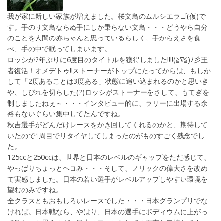
我が家に新しい家族が増えました。桜文鳥のムルシエラゴ(仮)で
す。手のり文鳥ならぬ手にしか乗らない文鳥・・・どうやら自分
のことを人間の赤ちゃんと思っているらしく、手からえさを食
べ、手の中で眠ってしまいます。
ロッシが2年ぶりに6度目のタイトルを獲得しました!!!!(≧∇≦)ﾉ彡王
者復活！オメデトゥ!!ストーナーがトップにたってからは、もしか
して「2度あることは3度ある」状態に追い込まれるのかと思いき
や、しびれを切らした(?)ロッシがストーナーをさして、もてぎを
制しましたねぇ～・・・インタビュー的に、ラリーに出場する余
裕もないぐらい集中してたんですね。
秋吉選手がどんだけレースをかき回してくれるのかと、期待して
いたので1周目でリタイヤしてしまったのがものすごく残念でし
た。
125ccと250ccは、世界と日本のレベルのギャップをただ感じて、
やっぱりちょっとヘコみ・・・そして、ノリックの偉大さを改め
て実感しました。日本の若い選手がレベルアップしやすい環境を
望むのみですね。
全クラスともおもしろいレースでした・・・日本グランプリでな
ければ。日本戦なら、やはり、日本の選手にポディウムに上がっ