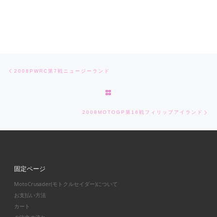
Post navigation
Previous post
2008PWRC第7戦ニュージーランド
BACK TO POST LIST
Ne
2008MOTOGP第16戦フィリップアイランド
固定ページ
MotoCrusader(モトクルセイダー)について
お支払い方法
カート