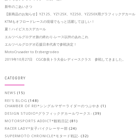
新年のごあいさつ
【新商品のお知らせ】YZ125、YZ125X、YZ250、YZ250X用グラフィックデカール
KTMもオフロードレースの現場でもっと活躍してほしい！
夏！ハイビスカスデカール
エルツベルグロデオ旅の終わり-レース以外のあれこれ
エルツベルグロデオ応援日本代表で参戦決定！
MotoCrusader to Erzbergrodeo
2019年10月27日 CGC奈良トラ大会レディースクラス 参戦してきました。
CATOGORY
NEWS
(15)
REI'S BLOG
(148)
CHAMBER OF REI*シングルマザーライダーのつぶやき
(1)
DESIGN STUDIO*グラフィックデカールワークス-
(39)
MOTORSPORTS ADDICT*観戦日記
(81)
RACER LADY*女子バイクレーサー部
(24)
SUPERMOTO CHRONICLE*モタード戦記-
(32)