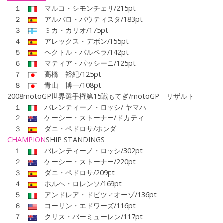
１
マルコ・シモンチェリ/215pt
２
アルバロ・バウティスタ/183pt
３
ミカ・カリオ/175pt
４
アレックス・デボン/155pt
５
ヘクトル・バルベラ/142pt
６
マティア・パッシーニ/125pt
７
高橋 裕紀/125pt
８
青山 博一/108pt
2008motoGP世界選手権第
15戦もてぎ
/motoGP
リザルト
１
バレンティーノ・ロッシ/ ヤマハ
２
ケーシー・ストーナー/ドカティ
３
ダニ・ペドロサ/ホンダ
CHAMPION
SHIP
STANDINGS
１
バレンティーノ・ロッシ/302pt
２
ケーシー・ストーナー/220pt
３
ダニ・ペドロサ/209pt
４
ホルヘ・ロレンソ/169pt
５
アンドレア・ドビツィオーゾ/136pt
６
コーリン・エドワーズ/116pt
７
クリス・バーミューレン/117pt