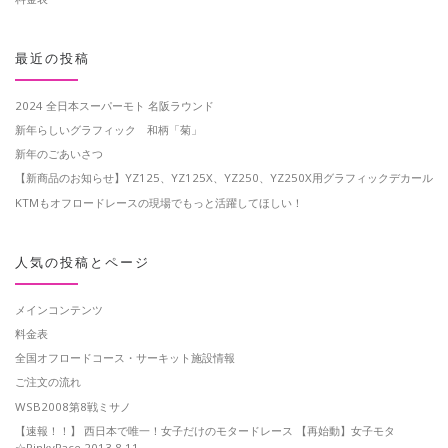
最近の投稿
2024 全日本スーパーモト 名阪ラウンド
新年らしいグラフィック 和柄「菊」
新年のごあいさつ
【新商品のお知らせ】YZ125、YZ125X、YZ250、YZ250X用グラフィックデカール
KTMもオフロードレースの現場でもっと活躍してほしい！
人気の投稿とページ
メインコンテンツ
料金表
全国オフロードコース・サーキット施設情報
ご注文の流れ
WSB2008第8戦ミサノ
【速報！！】 西日本で唯一！女子だけのモタードレース 【再始動】女子モタ
☆PinkyRace 2013.8.11