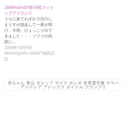
2008motoGP第16戦フィリ
ップアイランド
うちに来てわずか３日のし
まりすが脱走して一夜が明
け、今朝、ひょっこり出て
きました・・・ソファの内
部に…
2008年10月9日
MotorSports Addict*観戦日
記
赤ちゃん 青山 ギャップ マイク ホンダ 世界選手権 ヤマハ
アンドレア アレックス タイトル グランプリ