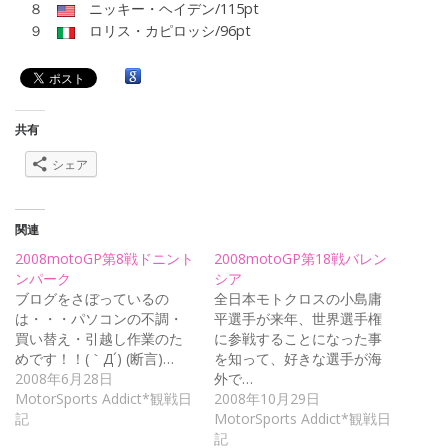
８
ニッキー・ヘイデン/115pt
９
ロリス・カピロッシ/96pt
共有
シェア
関連
2008motoGP第8戦ドニント
2008motoGP第18戦バレン
ンパーク
シア
ブログをさぼっているの
全日本モトクロスの小島庸
は・・・パソコンの不調・
平選手が来年、世界選手権
買い替え・引越し作業のた
に参戦することになった事
めです！！(｀Д´) (断言)…
を知って、好きな選手が海
2008年6月28日
外で…
MotorSports Addict*観戦日
2008年10月29日
記
MotorSports Addict*観戦日
記