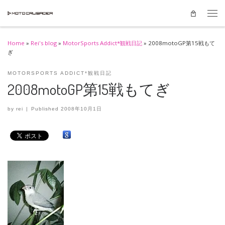
Skip to content
Men
Home
»
Rei's blog
»
MotorSports Addict*観戦日記
»
2008motoGP第15戦もて
ぎ
MOTORSPORTS ADDICT*観戦日記
2008motoGP第15戦もてぎ
by
rei
|
Published
2008年10月1日