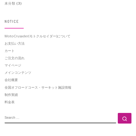
未分類
(3)
NOTICE
MotoCrusader(モトクルセイダー)について
お支払い方法
カート
ご注文の流れ
マイページ
メインコンテンツ
会社概要
全国オフロードコース・サーキット施設情報
制作実績
料金表
SEARCH
Se