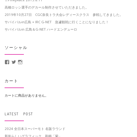
高橋ロッシ選手のデカール制作させていただきました。
2019年10月27日 CGC奈良トラ大会レディースクラス 参戦してきました。
サバイバルin広島 + IRC G-NET 急遽観戦に行くことになりました！
サバイバルin 広島＆G-NET ハードエンデューロ
ソーシャル
MotoCrusader さんのプロフィールを Facebook で表示
@MotoCrusader さんのプロフィールを Twitter で表示
motocrusader4 さんのプロフィールを Instagram で表示
カート
カートに商品がありません。
LATEST POST
2024 全日本スーパーモト 名阪ラウンド
新年らしいグラフィック 和柄「菊」