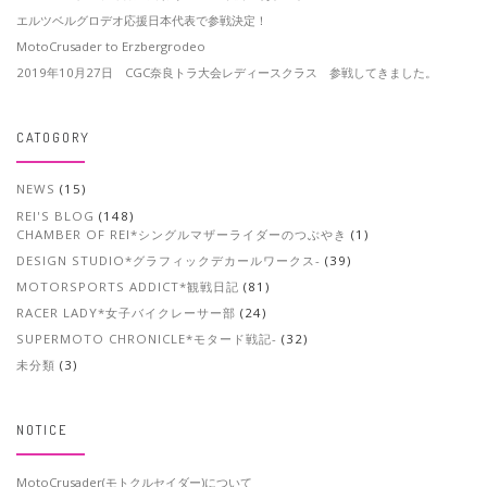
エルツベルグロデオ応援日本代表で参戦決定！
MotoCrusader to Erzbergrodeo
2019年10月27日 CGC奈良トラ大会レディースクラス 参戦してきました。
CATOGORY
NEWS
(15)
REI'S BLOG
(148)
CHAMBER OF REI*シングルマザーライダーのつぶやき
(1)
DESIGN STUDIO*グラフィックデカールワークス-
(39)
MOTORSPORTS ADDICT*観戦日記
(81)
RACER LADY*女子バイクレーサー部
(24)
SUPERMOTO CHRONICLE*モタード戦記-
(32)
未分類
(3)
NOTICE
MotoCrusader(モトクルセイダー)について