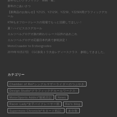
新年らしいグラフィック 和柄「菊」
新年のごあいさつ
【新商品のお知らせ】YZ125、YZ125X、YZ250、YZ250X用グラフィックデカ
ール
KTMもオフロードレースの現場でもっと活躍してほしい！
夏！ハイビスカスデカール
エルツベルグロデオ旅の終わり-レース以外のあれこれ
エルツベルグロデオ応援日本代表で参戦決定！
MotoCrusader to Erzbergrodeo
2019年10月27日 CGC奈良トラ大会レディースクラス 参戦してきました。
カテゴリー
Chamber of Rei*シングルマザーライダーのつぶやき
Design Studio*グラフィックデカールワークス-
MotorSports Addict*観戦日記
News
Racer Lady*女子バイクレーサー部
Rei's blog
Supermoto Chronicle*モタード戦記-
未分類