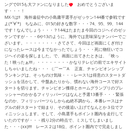
ングで015も大ファンになりました
おめでとうございま
す・・・！
MX-1は!! 海外遠征中の小島庸平選手がゼッケン144番で参戦です
よ(*´∀`*) ちなみに、015の好きな数字・・・74、95、99、144
です！なんでしょう・・・？144はたまたま今回のコジヘイのゼッ
ケンですが・・・6や13のように、海外では意味深なナンバーでご
ざいます。・・・・・・・・さてさて、今回ほど画面にくぎ付け
になったレースは今までなかったでしょう・・・死に物狂いでコ
ジヘイの姿を探しました。で、画面に出てきたときは、「映っ
た！映ったぁ!!!!」・・・・・・・・かなりテレビの前でエキサイト
しちゃいましたね・・・（;￣ー￣A 正直、チャンピオンシップ
ランキングは、そっちのけ気味・・・レース1は得意のスタートダ
ッシュを活かして、中盤あたりから、慣れない海外コースで好ス
タートを切ります。チャンピオン獲得とホームグランプリのプレ
ッシャーのかかるフィリッパーツはなんと予選13番手・・・緊張
なのか、フィリッパーツらしからぬ絶不調から、本番レースはナ
グルの好スタートで始まり、その後追い上げてなんとか３位でフ
ィニッシュします。そして、小島選手もポイント圏内を走行して
いたのですが・・・残り2分の時点で、ミスしてしまいまし
た・・・(хх)!!!! レース２は18位、ポイント圏内でで完走しまし