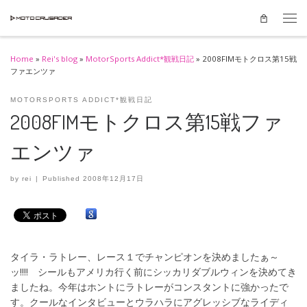
Skip to content
Men
Home
»
Rei's blog
»
MotorSports Addict*観戦日記
»
2008FIMモトクロス第15戦
ファエンツァ
MOTORSPORTS ADDICT*観戦日記
2008FIMモトクロス第15戦ファ
エンツァ
by
rei
|
Published
2008年12月17日
タイラ・ラトレー、レース１でチャンピオンを決めましたぁ～
ッ!!!! シールもアメリカ行く前にシッカリダブルウィンを決めてき
ましたね。今年はホントにラトレーがコンスタントに強かったで
す。クールなインタビューとウラハラにアグレッシブなライディ