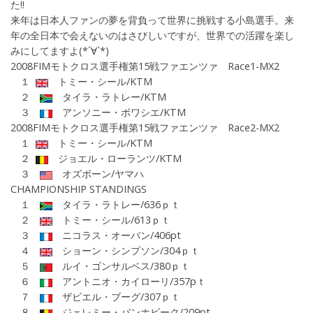
た!!
来年は日本人ファンの夢を背負って世界に挑戦する小島選手。来
年の全日本で会えないのはさびしいですが、世界での活躍を楽し
みにしてますよ(*´∀`*)
2008FIMモトクロス選手権第15戦ファエンツァ Race1-MX2
１
トミー・シール/KTM
２
タイラ・ラトレー/KTM
３
アンソニー・ボワシエ/KTM
2008FIMモトクロス選手権
第15戦ファエンツァ Race2-MX2
１
トミー・シール/KTM
２
ジョエル・ローランツ/KTM
３
オズボーン/ヤマハ
CHAMPIONSHIP STANDINGS
１
タイラ・ラトレー/636ｐｔ
２
トミー・シール/613ｐｔ
３
ニコラス・オーバン/406pt
４
ショーン・シンプソン/304ｐｔ
５
ルイ・ゴンサルベス/380ｐｔ
６
アントニオ・カイローリ/357pｔ
７
ザビエル・ブーグ/307ｐｔ
８
ジェレミー・バンホビーク/209pt