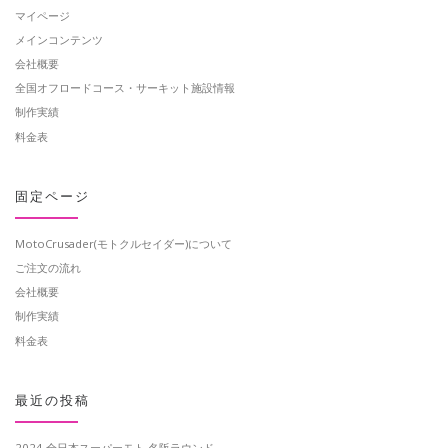
マイページ
メインコンテンツ
会社概要
全国オフロードコース・サーキット施設情報
制作実績
料金表
固定ページ
MotoCrusader(モトクルセイダー)について
ご注文の流れ
会社概要
制作実績
料金表
最近の投稿
2024 全日本スーパーモト 名阪ラウンド