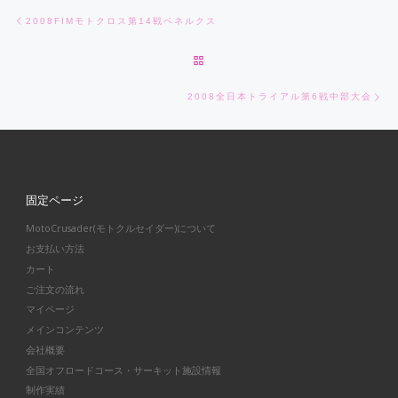
Post navigation
Previous post
2008FIMモトクロス第14戦ベネルクス
BACK TO POST LIST
Ne
2008全日本トライアル第6戦中部大会
固定ページ
MotoCrusader(モトクルセイダー)について
お支払い方法
カート
ご注文の流れ
マイページ
メインコンテンツ
会社概要
全国オフロードコース・サーキット施設情報
制作実績