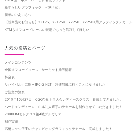
新年らしいグラフィック 和柄「菊」
新年のごあいさつ
【新商品のお知らせ】YZ125、YZ125X、YZ250、YZ250X用グラフィックデカール
KTMもオフロードレースの現場でもっと活躍してほしい！
人気の投稿とページ
メインコンテンツ
全国オフロードコース・サーキット施設情報
料金表
サバイバルin広島 + IRC G-NET 急遽観戦に行くことになりました！
ご注文の流れ
2019年10月27日 CGC奈良トラ大会レディースクラス 参戦してきました。
ハードエンデューロ 山本礼人選手のデカールを制作させていただきました！
2008FIMモトクロス第4戦ブルガリア
制作実績
高橋ロッシ選手のチャンピオングラフィックデカール 完成しました！