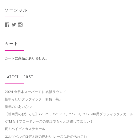
ソーシャル
MotoCrusader さんのプロフィールを Facebook で表示
@MotoCrusader さんのプロフィールを Twitter で表示
motocrusader4 さんのプロフィールを Instagram で表示
カート
カートに商品がありません。
LATEST POST
2024 全日本スーパーモト 名阪ラウンド
新年らしいグラフィック 和柄「菊」
新年のごあいさつ
【新商品のお知らせ】YZ125、YZ125X、YZ250、YZ250X用グラフィックデカール
KTMもオフロードレースの現場でもっと活躍してほしい！
夏！ハイビスカスデカール
エルツベルグロデオ旅の終わり-レース以外のあれこれ