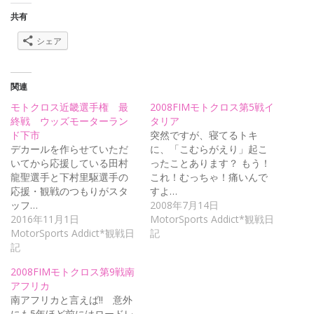
共有
シェア
関連
モトクロス近畿選手権 最
2008FIMモトクロス第5戦イ
終戦 ウッズモーターラン
タリア
ド下市
突然ですが、寝てるトキ
デカールを作らせていただ
に、「こむらがえり」起こ
いてから応援している田村
ったことあります？ もう！
龍聖選手と下村里駆選手の
これ！むっちゃ！痛いんで
応援・観戦のつもりがスタ
すよ…
ッフ…
2008年7月14日
2016年11月1日
MotorSports Addict*観戦日
MotorSports Addict*観戦日
記
記
2008FIMモトクロス第9戦南
アフリカ
南アフリカと言えば!! 意外
にも5年ほど前にはロードレ