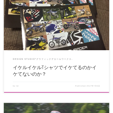
たまに、「Tシャツで結構儲かってるんちゃうん？w」って聞かれるのですが、
多少は利益あ […]
DESIGN STUDIO*グラフィックデカールワークス-
イケルイケルTシャツでイケてるのかイ
ケてないのか？
by
rei
Published
2017年7月6日