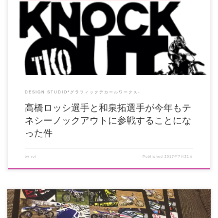
当デカール屋にとって今年いちのイベント「テネシーノックアウト
（TKO）」が来る2017 […]
DESIGN STUDIO*グラフィックデカールワークス-
高橋ロッシ選手と和泉拓選手が今年もテ
ネシーノックアウトに参戦することにな
った件
by
rei
Published
2017年7月21日