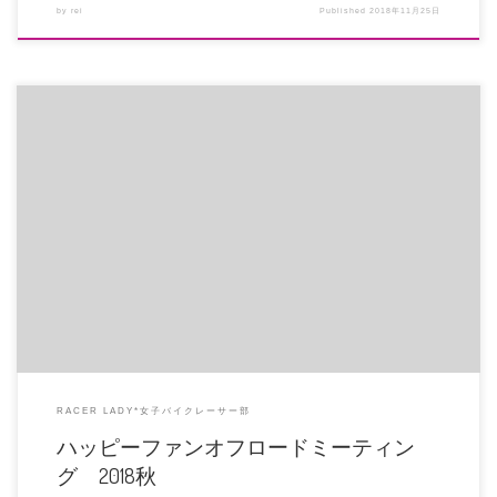
by
rei
Published
2018年11月25日
１時間ミニモトクラスに参戦してきました。 先日から原因不明の不調があり、
途中でエンジン止まりそうにな […]
RACER LADY*女子バイクレーサー部
ハッピーファンオフロードミーティン
グ 2018秋