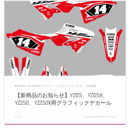
走るデカール屋のお知らせですー！ YZ250F /YZ450Fで人気のグラフィックが
YZ125、YZ […]
DESIGN STUDIO*グラフィックデカールワークス-
NEWS
【新商品のお知らせ】YZ125、YZ125X、
YZ250、YZ250X用グラフィックデカール
by
rei
Published
2023年10月22日