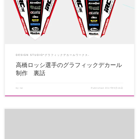
先日SNSで掲載したデカールの画像に大きな反響をいただきました。 ロゴの
レイアウト、そ […]
DESIGN STUDIO*グラフィックデカールワークス-
高橋ロッシ選手のグラフィックデカール
制作 裏話
by
rei
Published
2017年9月16日