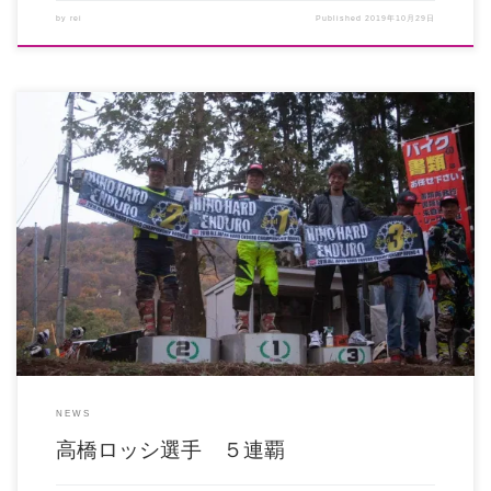
by
rei
Published
2019年10月29日
2018年11月18日に開催されましたG-NET全日本ハードエンデューロ選手権最終
戦において、弊社が […]
NEWS
高橋ロッシ選手 ５連覇