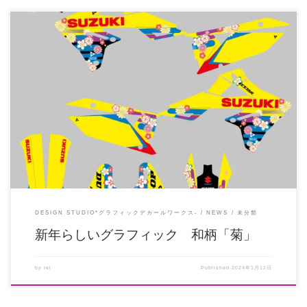
和柄のデカールでもっとも登場回数が多い「菊」ですが、古代より着物や雑貨
のデザインには無病息災や不老不 […]
DESIGN STUDIO*グラフィックデカールワークス-
NEWS
未分類
新年らしいグラフィック 和柄「菊」
by
rei
Published
2024年1月12日