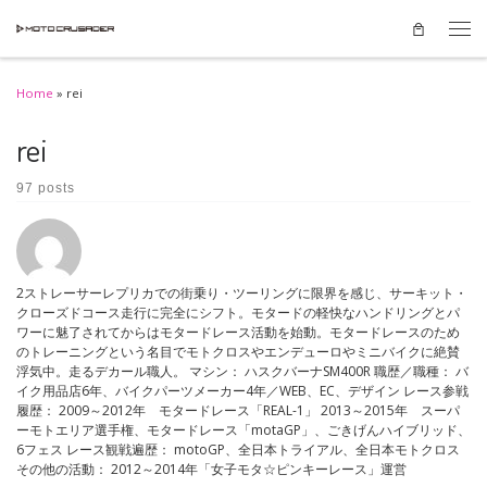
Skip to content
Men
Home
»
rei
rei
97 posts
2ストレーサーレプリカでの街乗り・ツーリングに限界を感じ、サーキット・
クローズドコース走行に完全にシフト。モタードの軽快なハンドリングとパ
ワーに魅了されてからはモタードレース活動を始動。モタードレースのため
のトレーニングという名目でモトクロスやエンデューロやミニバイクに絶賛
浮気中。走るデカール職人。 マシン： ハスクバーナSM400R 職歴／職種： バ
イク用品店6年、バイクパーツメーカー4年／WEB、EC、デザイン レース参戦
履歴： 2009～2012年 モタードレース「REAL-1」 2013～2015年 スーパ
ーモトエリア選手権、モタードレース「motaGP」、ごきげんハイブリッド、
6フェス レース観戦遍歴： motoGP、全日本トライアル、全日本モトクロス
その他の活動： 2012～2014年「女子モタ☆ピンキーレース」運営