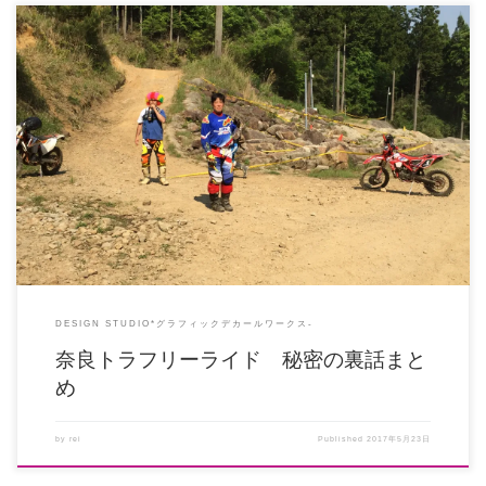
ひとまず、100名を越すたくさんの方にご参加いただきまして本当にありがと
うございました。 大きな怪我 […]
DESIGN STUDIO*グラフィックデカールワークス-
奈良トラフリーライド 秘密の裏話まと
め
by
rei
Published
2017年5月23日