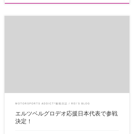
無事パスポートとれそう 国際免許とりに、試験場なう 弾丸ひとり旅やるぞて✊
エルツベルグ行くよーーー […]
MOTORSPORTS ADDICT*観戦日記
REI'S BLOG
エルツベルグロデオ応援日本代表で参戦
決定！