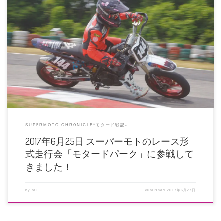
スーパーモトのエリア選手権Rd.2とモタードパークが併催されるとのことで、
北海道スクート合宿でお世話 […]
SUPERMOTO CHRONICLE*モタード戦記-
2017年6月25日 スーパーモトのレース形
式走行会「モタードパーク」に参戦して
きました！
by
rei
Published
2017年6月27日