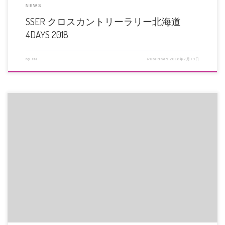
NEWS
SSER クロスカントリーラリー北海道
4DAYS 2018
by
rei
Published
2018年7月19日
2018年6月18日、大阪府北部を震源とする地震が発生致しました。 当社周辺で
は震度6弱が観測されま […]