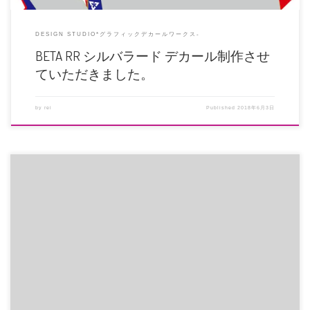
DESIGN STUDIO*グラフィックデカールワークス-
BETA RR シルバラード デカール制作させ
ていただきました。
by
rei
Published
2018年6月3日
初WEX! 120分ツインターボでエントリー 足首の術後復活レースだったのでの
んびり走ろうと思ってま […]