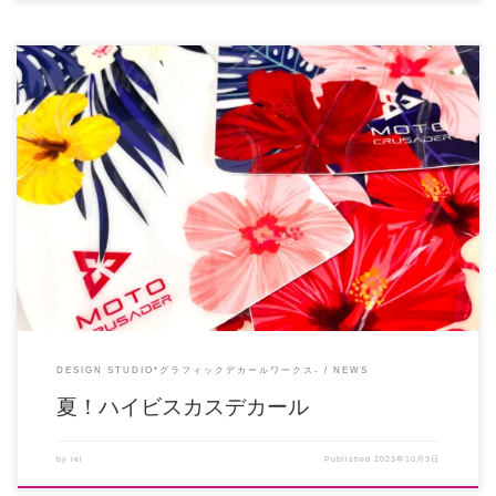
1年ぶりのブログ(笑) そろそろ涼しくなってきたので季節外れも甚だしいと思
いきや、夏が長引いて、秋深 […]
DESIGN STUDIO*グラフィックデカールワークス-
NEWS
夏！ハイビスカスデカール
by
rei
Published
2023年10月3日