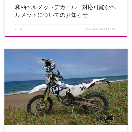
和柄ヘルメットデカール 対応可能なヘ
ルメットについてのお知らせ
by
rei
Published
2018年9月25日
MotoCrusader(モトクルセイダー)が微力ながらサポートさせていただいてお
ります杉村晋吾選手 […]