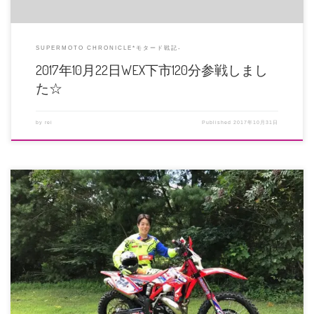
SUPERMOTO CHRONICLE*モタード戦記-
2017年10月22日WEX下市120分参戦しまし
た☆
by
rei
Published
2017年10月31日
去る2017年8月13～14日、米国テネシー州で開催されたハードエンデューロレ
ース「TENNESSE […]