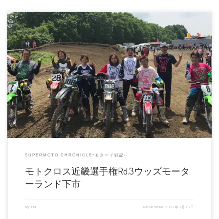
1週間前のエントリー締切を足の不調やモチベーションを理由にやり過ごして
いたのに、田中雅巳選手や植田翔 […]
SUPERMOTO CHRONICLE*モタード戦記-
モトクロス近畿選手権Rd.3ウッズモータ
ーランド下市
by
rei
Published
2017年5月15日