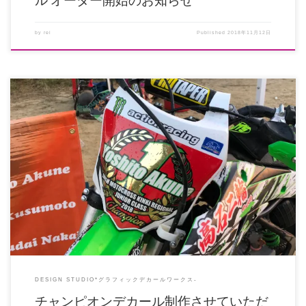
by
rei
Published
2018年11月12日
プ ラザ阪下で開催された2018モトクロス近畿選手権 最終戦に「麺や あ、
うん」出店のお手伝いでお邪 […]
DESIGN STUDIO*グラフィックデカールワークス-
チャンピオンデカール制作させていただ