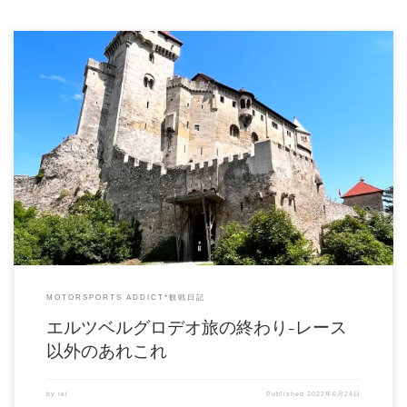
6日間滞在したレオーベンのホテルを後にした。 エルツベルグにいた4日間、
貴重な体験ができた！ 滞在中 […]
MOTORSPORTS ADDICT*観戦日記
エルツベルグロデオ旅の終わり-レース
以外のあれこれ
by
rei
Published
2022年6月24日