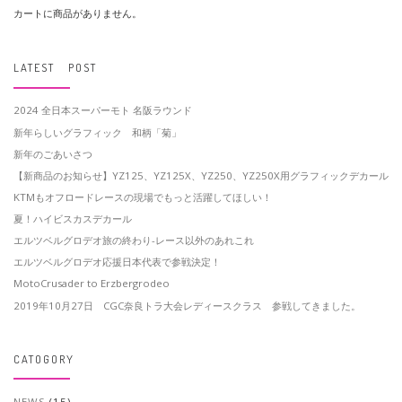
カートに商品がありません。
LATEST POST
2024 全日本スーパーモト 名阪ラウンド
新年らしいグラフィック 和柄「菊」
新年のごあいさつ
【新商品のお知らせ】YZ125、YZ125X、YZ250、YZ250X用グラフィックデカール
KTMもオフロードレースの現場でもっと活躍してほしい！
夏！ハイビスカスデカール
エルツベルグロデオ旅の終わり-レース以外のあれこれ
エルツベルグロデオ応援日本代表で参戦決定！
MotoCrusader to Erzbergrodeo
2019年10月27日 CGC奈良トラ大会レディースクラス 参戦してきました。
CATOGORY
NEWS
(15)