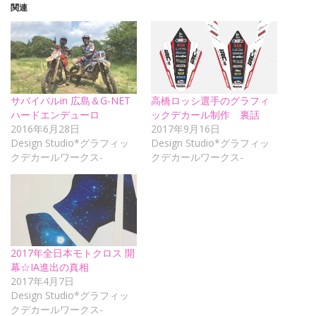
関連
サバイバルin 広島＆G-NET
高橋ロッシ選手のグラフィ
ハードエンデューロ
ックデカール制作 裏話
2016年6月28日
2017年9月16日
Design Studio*グラフィッ
Design Studio*グラフィッ
クデカールワークス-
クデカールワークス-
2017年全日本モトクロス 開
幕☆IA進出の真相
2017年4月7日
Design Studio*グラフィッ
クデカールワークス-