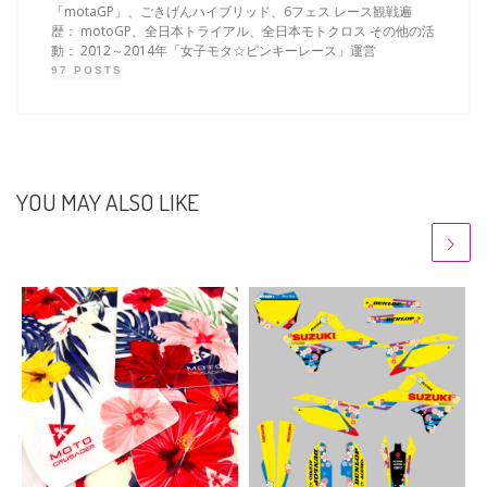
「motaGP」、ごきげんハイブリッド、6フェス レース観戦遍
歴： motoGP、全日本トライアル、全日本モトクロス その他の活
動： 2012～2014年「女子モタ☆ピンキーレース」運営
97 POSTS
YOU MAY ALSO LIKE