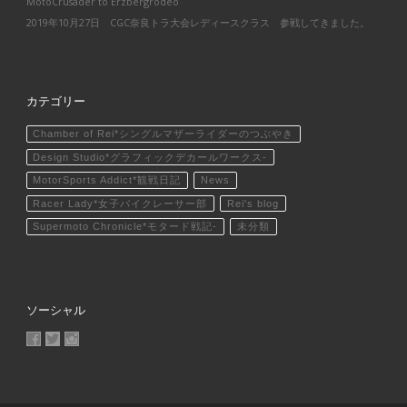
MotoCrusader to Erzbergrodeo
2019年10月27日 CGC奈良トラ大会レディースクラス 参戦してきました。
カテゴリー
Chamber of Rei*シングルマザーライダーのつぶやき
Design Studio*グラフィックデカールワークス-
MotorSports Addict*観戦日記
News
Racer Lady*女子バイクレーサー部
Rei's blog
Supermoto Chronicle*モタード戦記-
未分類
ソーシャル
MotoCrusader さんのプロフィールを Facebook で表示
@MotoCrusader さんのプロフィールを Twitter で表示
motocrusader4 さんのプロフィールを Instagram で表