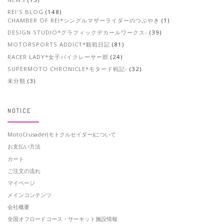
REI'S BLOG
(148)
CHAMBER OF REI*シングルマザーライダーのつぶやき
(1)
DESIGN STUDIO*グラフィックデカールワークス-
(39)
MOTORSPORTS ADDICT*観戦日記
(81)
RACER LADY*女子バイクレーサー部
(24)
SUPERMOTO CHRONICLE*モタード戦記-
(32)
未分類
(3)
NOTICE
MotoCrusader(モトクルセイダー)について
お支払い方法
カート
ご注文の流れ
マイページ
メインコンテンツ
会社概要
全国オフロードコース・サーキット施設情報