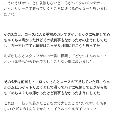
こういう細かいことに妥協しないところがバイクのメンテナンス
だったりレースで勝っていくところに通じるのかなーと思いまし
たよね
その3.当日、コースに入る手前のガレでダイナミックに転倒してめ
ちゃくちゃ痛かったけどその後何事もなかったかのようにしてた
し、万一折れてても病院はこっそり月曜に行こうと思ってた
恥ずかしさとスタッフがいの一番に怪我してどないすんねん・・
という気持ちから必死で大したことない風に装いました。
その4.実は前日も・・ロッシさんとコースの下見していた時、ウェ
ルカムヒルから下りようとして滑ってハデに転倒してヒジから落
ちてめちゃくちゃ痛かったけど何事もなかったようにしてた
これは・・徒歩で起きたことなので大したことないです、打ち身
なので怪我ではありません・・イケルイケルダイジョウブ