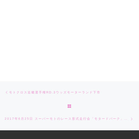
Post navigation
Previous post
モトクロス近畿選手権RD.3ウッズモーターランド下市
BACK TO POST LIST
Ne
2017年6月25日 スーパーモトのレース形式走行会「モタードパーク」に参戦してきました！