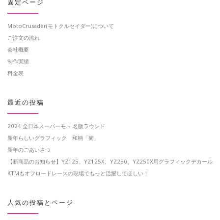
固定ページ
MotoCrusader(モトクルセイダー)について
ご注文の流れ
会社概要
制作実績
料金表
最近の投稿
2024 全日本スーパーモト 名阪ラウンド
新年らしいグラフィック 和柄「菊」
新年のごあいさつ
【新商品のお知らせ】YZ125、YZ125X、YZ250、YZ250X用グラフィックデカール
KTMもオフロードレースの現場でもっと活躍してほしい！
人気の投稿とページ