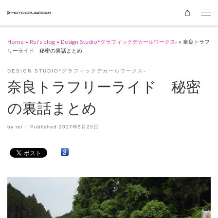
Skip to content
Men
Home
»
Rei's blog
»
Design Studio*グラフィックデカールワークス-
»
奈良トラフ
リーライド 秘密の裏話まとめ
DESIGN STUDIO*グラフィックデカールワークス-
奈良トラフリーライド 秘密
の裏話まとめ
by
rei
|
Published
2017年5月23日