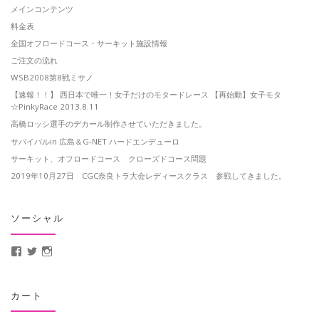
メインコンテンツ
料金表
全国オフロードコース・サーキット施設情報
ご注文の流れ
WSB2008第8戦ミサノ
【速報！！】 西日本で唯一！女子だけのモタードレース 【再始動】女子モタ
☆PinkyRace 2013.8.11
高橋ロッシ選手のデカール制作させていただきました。
サバイバルin 広島＆G-NET ハードエンデューロ
サーキット、オフロードコース クローズドコース問題
2019年10月27日 CGC奈良トラ大会レディースクラス 参戦してきました。
ソーシャル
MotoCrusader さんのプロフィールを Facebook で表示
@MotoCrusader さんのプロフィールを Twitter で表示
motocrusader4 さんのプロフィールを Instagram で表示
カート