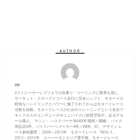
AUTHOR
rei
2ストレーサーレプリカでの街乗り・ツーリングに限界を感じ、
サーキット・クローズドコース走行に完全にシフト。モタードの
軽快なハンドリングとパワーに魅了されてからはモタードレース
活動を始動。モタードレースのためのトレーニングという名目で
モトクロスやエンデューロやミニバイクに絶賛浮気中。走るデカ
ール職人。 マシン： ハスクバーナSM400R 職歴／職種： バイク
用品店6年、バイクパーツメーカー4年／WEB、EC、デザイン レ
ース参戦履歴： 2009～2012年 モタードレース「REAL-1」
2013～2015年 スーパーモトエリア選手権、モタードレース