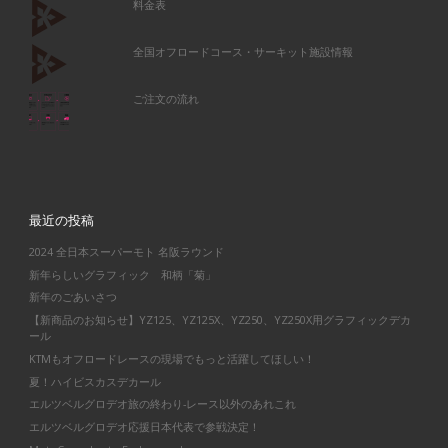
料金表
全国オフロードコース・サーキット施設情報
ご注文の流れ
最近の投稿
2024 全日本スーパーモト 名阪ラウンド
新年らしいグラフィック 和柄「菊」
新年のごあいさつ
【新商品のお知らせ】YZ125、YZ125X、YZ250、YZ250X用グラフィックデカ
ール
KTMもオフロードレースの現場でもっと活躍してほしい！
夏！ハイビスカスデカール
エルツベルグロデオ旅の終わり-レース以外のあれこれ
エルツベルグロデオ応援日本代表で参戦決定！