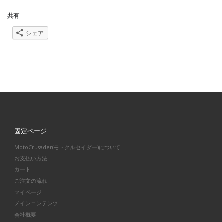
共有
シェア
固定ページ
MotoCrusader(モトクルセイダー)について
お支払い方法
カート
ご注文の流れ
マイページ
メインコンテンツ
会社概要