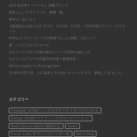
2024 全日本スーパーモト 名阪ラウンド
新年らしいグラフィック 和柄「菊」
新年のごあいさつ
【新商品のお知らせ】YZ125、YZ125X、YZ250、YZ250X用グラフィックデカ
ール
KTMもオフロードレースの現場でもっと活躍してほしい！
夏！ハイビスカスデカール
エルツベルグロデオ旅の終わり-レース以外のあれこれ
エルツベルグロデオ応援日本代表で参戦決定！
MotoCrusader to Erzbergrodeo
2019年10月27日 CGC奈良トラ大会レディースクラス 参戦してきました。
カテゴリー
Chamber of Rei*シングルマザーライダーのつぶやき
Design Studio*グラフィックデカールワークス-
MotorSports Addict*観戦日記
News
Racer Lady*女子バイクレーサー部
Rei's blog