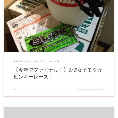
女子だけのモタードレース 今年はmotaGPで開催！！ 日本でいちばん賞品が
豪華なレースと豪語してお […]
RACER LADY*女子バイクレーサー部
【今年でファイナル！】8/31女子モタ☆
ピンキーレース！
by
rei
Published
2014年8月24日