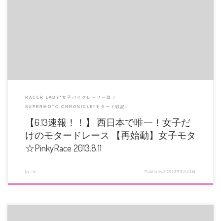
カスタムジャパン様協賛決定いたしました！ 入賞して、レース終わったあとの
メンテナンスに不可欠なアレを […]
RACER LADY*女子バイクレーサー部
SUPERMOTO CHRONICLE*モタード戦記-
【6.13速報！！】 西日本で唯一！女子だ
けのモタードレース 【再始動】女子モタ
☆PinkyRace 2013.8.11
by
rei
Published
2013年6月13日