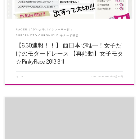
RACER LADY*女子バイクレーサー部
SUPERMOTO CHRONICLE*モタード戦記-
【6.30速報！！】 西日本で唯一！女子だ
けのモタードレース 【再始動】女子モタ
☆PinkyRace 2013.8.11
by
rei
Published
2013年6月30日
昨年の「ハスクバーナサマーキャンプ」から1年ぶり、岡山国際サーキットで