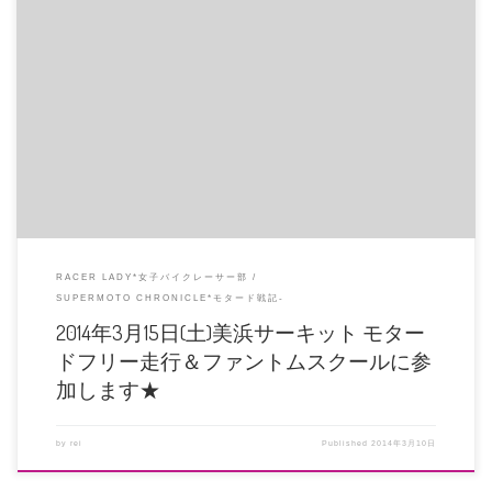
全日本モタード開幕戦が行われる美浜サーキット。 3月15日(土)にはモタード
フリー走行とファントムス […]
RACER LADY*女子バイクレーサー部
SUPERMOTO CHRONICLE*モタード戦記-
2014年3月15日(土)美浜サーキット モター
ドフリー走行＆ファントムスクールに参
加します★
by
rei
Published
2014年3月10日