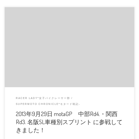
8月のピンキーレース以来身体が不調で、最悪エントリーだけして見学しよう
かなとも考えてたら、寝坊しまし […]
RACER LADY*女子バイクレーサー部
SUPERMOTO CHRONICLE*モタード戦記-
2013年9月29日 motaGP 中部Rd4.・関西
Rd3. 名阪SL車種別スプリント に参戦して
きました！