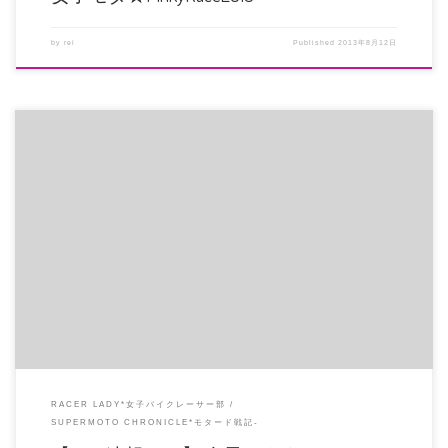
by
rei
Published
2013年8月12日
レース当日はゼッケンを各自ご用意ください。 字体、大きさ等はMFJ規則に準
じます。色については規定は […]
RACER LADY*女子バイクレーサー部
SUPERMOTO CHRONICLE*モタード戦記-