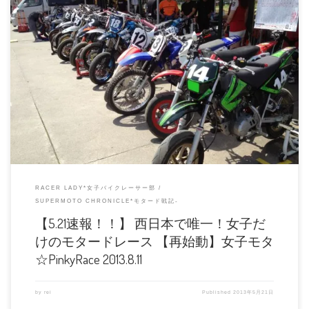
女子モタのみなさん、エントリーフィーもろもろ決定いたしました！ その他に
ついては少しずつご案内いたし […]
RACER LADY*女子バイクレーサー部
SUPERMOTO CHRONICLE*モタード戦記-
【5.21速報！！】 西日本で唯一！女子だ
けのモタードレース 【再始動】女子モタ
☆PinkyRace 2013.8.11
by
rei
Published
2013年5月21日