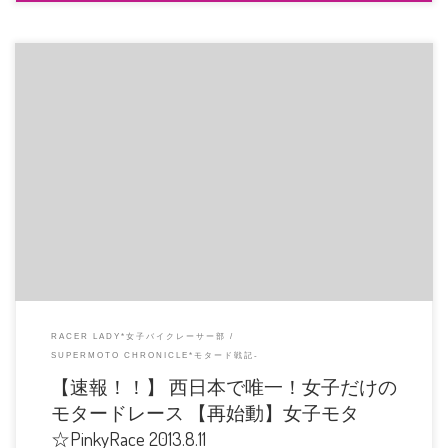
有名雑誌に載っちゃう？！ 造形社様協賛決定いたしました！ゾクゾク協賛増え
てます！ ■上位3名×2クラ […]
RACER LADY*女子バイクレーサー部
SUPERMOTO CHRONICLE*モタード戦記-
【速報！！】 西日本で唯一！女子だけの
モタードレース 【再始動】女子モタ
☆PinkyRace 2013.8.11