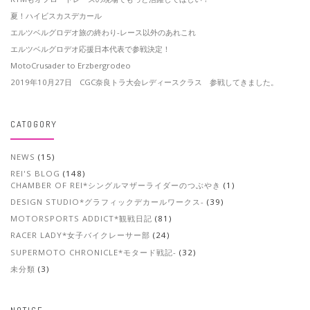
夏！ハイビスカスデカール
エルツベルグロデオ旅の終わり-レース以外のあれこれ
エルツベルグロデオ応援日本代表で参戦決定！
MotoCrusader to Erzbergrodeo
2019年10月27日 CGC奈良トラ大会レディースクラス 参戦してきました。
CATOGORY
NEWS
(15)
REI'S BLOG
(148)
CHAMBER OF REI*シングルマザーライダーのつぶやき
(1)
DESIGN STUDIO*グラフィックデカールワークス-
(39)
MOTORSPORTS ADDICT*観戦日記
(81)
RACER LADY*女子バイクレーサー部
(24)
SUPERMOTO CHRONICLE*モタード戦記-
(32)
未分類
(3)
NOTICE