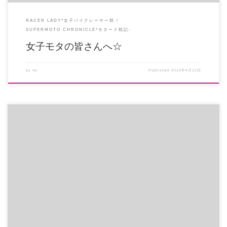
RACER LADY*女子バイクレーサー部
SUPERMOTO CHRONICLE*モタード戦記-
女子モタの皆さんへ☆
by
rei
Published
2013年4月12日
mixi女子モタコミュ、FB版女子モタページにも同じ内容をUPしてますが、ご
存知ない方のために、個人 […]