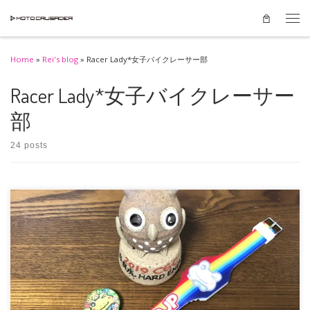
Skip to content
Men
Home
»
Rei's blog
»
Racer Lady*女子バイクレーサー部
Racer Lady*女子バイクレーサー
部
24 posts
かなりのお久しぶりブログです。 思うところがあり、反省と覚書、喜びをお伝
えしたくてしたためます。 私 […]