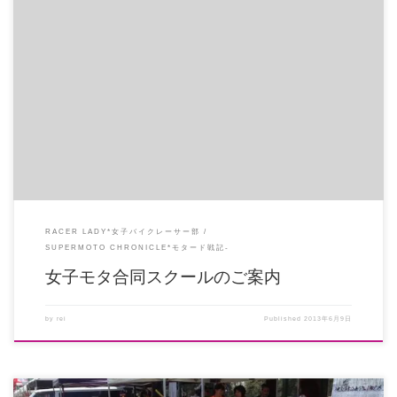
女子モタ☆PinkyRaceまであと2ヶ月となりました～ 「岡山のミニコース走っ
たことない・・・」 […]
RACER LADY*女子バイクレーサー部
SUPERMOTO CHRONICLE*モタード戦記-
女子モタ合同スクールのご案内
by
rei
Published
2013年6月9日