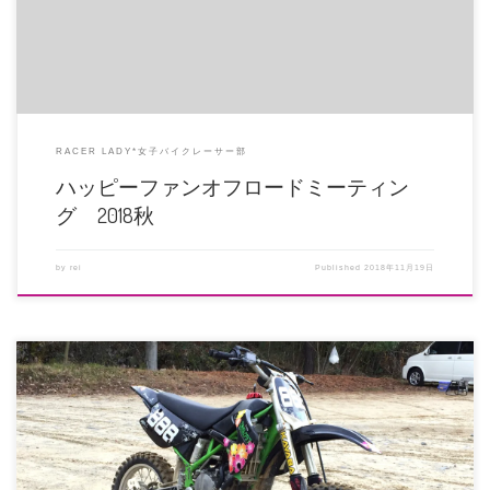
RACER LADY*女子バイクレーサー部
ハッピーファンオフロードミーティン
グ 2018秋
by
rei
Published
2018年11月19日
12月24日クリスマスイブ！ プラザ阪下をKX85で走ってきました。 と、それ