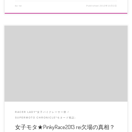
by
rei
Published
2013年10月2日
ピンキーレース前日練習のその日。 1本目のプラクティスに入って、交換した
ばかりのフロントタイヤに違和 […]
RACER LADY*女子バイクレーサー部
SUPERMOTO CHRONICLE*モタード戦記-
女子モタ★PinkyRace2013 rei欠場の真相？