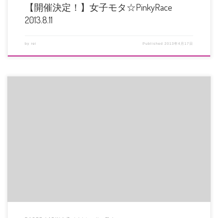
【開催決定！】女子モタ☆PinkyRace
2013.8.11
by
rei
Published
2013年4月17日
場所：岡山国際サーキット ミニコース ４月２７日（土）13：00-16：00 ５月
１１日（土）13： […]