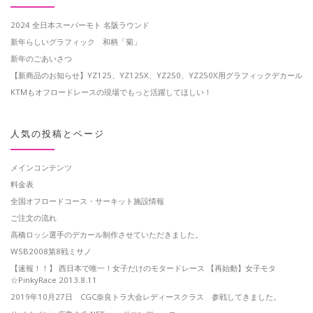
2024 全日本スーパーモト 名阪ラウンド
新年らしいグラフィック 和柄「菊」
新年のごあいさつ
【新商品のお知らせ】YZ125、YZ125X、YZ250、YZ250X用グラフィックデカール
KTMもオフロードレースの現場でもっと活躍してほしい！
人気の投稿とページ
メインコンテンツ
料金表
全国オフロードコース・サーキット施設情報
ご注文の流れ
高橋ロッシ選手のデカール制作させていただきました。
WSB2008第8戦ミサノ
【速報！！】 西日本で唯一！女子だけのモタードレース 【再始動】女子モタ
☆PinkyRace 2013.8.11
2019年10月27日 CGC奈良トラ大会レディースクラス 参戦してきました。