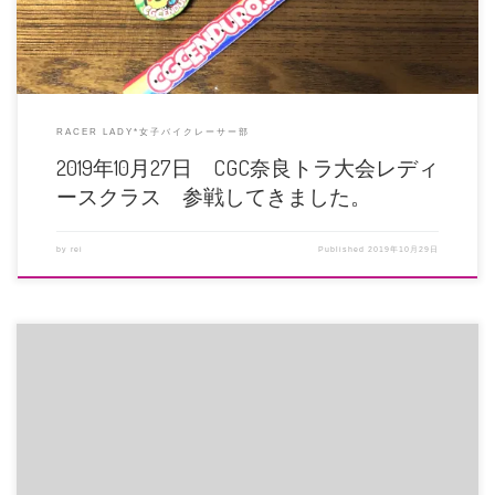
RACER LADY*女子バイクレーサー部
2019年10月27日 CGC奈良トラ大会レディ
ースクラス 参戦してきました。
by
rei
Published
2019年10月29日
１時間ミニモトクラスに参戦してきました。 先日から原因不明の不調があり、
途中でエンジン止まりそうにな […]