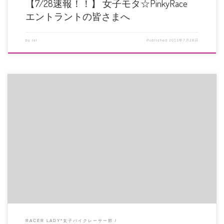
【7/28速報！！】 女子モタ☆PinkyRace
エントラントの皆さまへ
by
rei
Published
2013年7月28日
7月6日(土)のファンライドスクールと翌日のモタGP 関西シリーズ初戦に参戦
してきました。 スクール […]
RACER LADY*女子バイクレーサー部