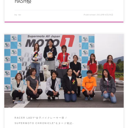
HASH祭
by
rei
Published
2013年4月29日
今年もやります！女子だけのモタードレース 関西、四国の方に声をかけさせて
いただいたところ、参戦希望者 […]
RACER LADY*女子バイクレーサー部
SUPERMOTO CHRONICLE*モタード戦記-