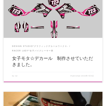
お待たせしましたー女子モタ☆なつみ氏のデカール完成いたしました！ カラー
はブラック×ピンク×ホワイト […]
DESIGN STUDIO*グラフィックデカールワークス-
RACER LADY*女子バイクレーサー部
女子モタ☆デカール 制作させていただ
きました。
by
rei
Published
2016年7月4日