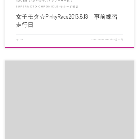
RACER LADY*女子バイクレーサー部
SUPERMOTO CHRONICLE*モタード戦記-
女子モタ☆PinkyRace2013.8.13 事前練習
走行日
by
rei
Published
2013年4月13日
3年間琵琶湖スポーツランドで開催してきたMOTO1オールスターエキシビショ
ンマッチ「女子モタ☆Pin […]