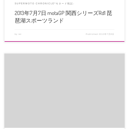
SUPERMOTO CHRONICLE*モタード戦記-
2013年7月7日 motaGP 関西シリーズRd1 琵
琶湖スポーツランド
by
rei
Published
2013年7月8日
ゾクゾク協賛決定！雑誌記事連載も同時決定！！ 岡田商事様、ダートライド
様、MVアグスタ様ありがとうご […]