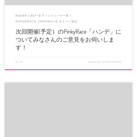
RACER LADY*女子バイクレーサー部
SUPERMOTO CHRONICLE*モタード戦記-
次回開催(予定）のPinkyRace「ハンデ」に
ついてみなさんのご意見をお伺いしま
す！
by
rei
Published
2012年10月29日
9月23日(日）名阪スポーツランドで開催された近畿シリーズ レアル１に参戦
しました。 ピット確保のた […]