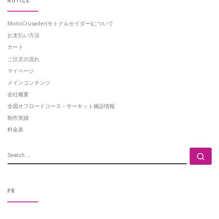
MotoCrusader(モトクルセイダー)について
お支払い方法
カート
ご注文の流れ
マイページ
メインコンテンツ
会社概要
全国オフロードコース・サーキット施設情報
制作実績
料金表
SEARCH
Se
PR