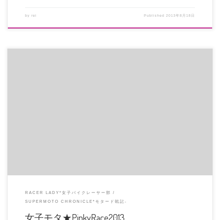
by
rei
Published
2013年8月18日
前日に転倒してしまい、右手を打撲したので大事をとってレースへの参戦は中
止することにしました。 運営に […]
RACER LADY*女子バイクレーサー部
SUPERMOTO CHRONICLE*モタード戦記-
女子モタ★PinkyRace2013