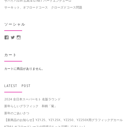
サバイバルin 広島＆G-NET ハードエンデューロ
サーキット、オフロードコース クローズドコース問題
ソーシャル
MotoCrusader さんのプロフィールを Facebook で表示
@MotoCrusader さんのプロフィールを Twitter で表示
motocrusader4 さんのプロフィールを Instagram で表示
カート
カートに商品がありません。
LATEST POST
2024 全日本スーパーモト 名阪ラウンド
新年らしいグラフィック 和柄「菊」
新年のごあいさつ
【新商品のお知らせ】YZ125、YZ125X、YZ250、YZ250X用グラフィックデカール
KTMもオフロードレースの現場でもっと活躍してほしい！