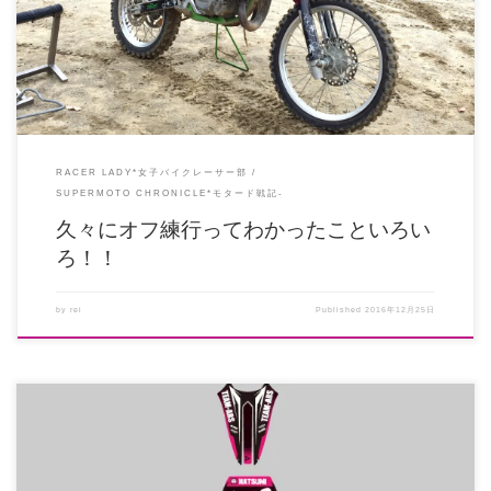
までのざ […]
RACER LADY*女子バイクレーサー部
SUPERMOTO CHRONICLE*モタード戦記-
久々にオフ練行ってわかったこといろい
ろ！！
by
rei
Published
2016年12月25日