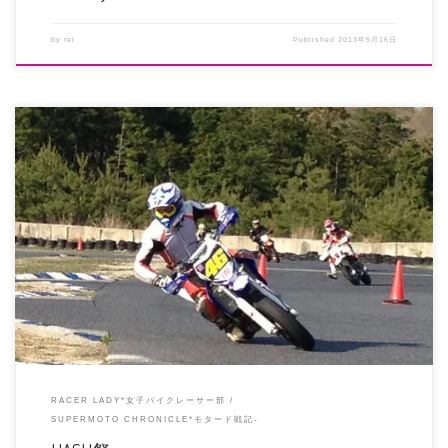
by
rei
Published
2013年5月16日
HASH祭な皆さま、おつかれさまでした！ 無料走行会に、試乗会に、オーナー
お手製の燻製に、充実した一 […]
RACER LADY*女子バイクレーサー部
SUPERMOTO CHRONICLE*モタード戦記-