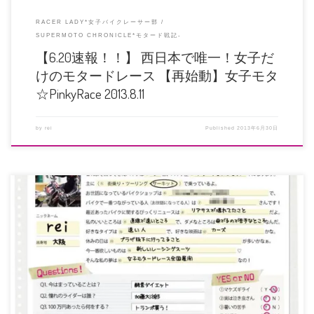
RACER LADY*女子バイクレーサー部
SUPERMOTO CHRONICLE*モタード戦記-
【6.20速報！！】 西日本で唯一！女子だ
けのモタードレース 【再始動】女子モタ
☆PinkyRace 2013.8.11
by
rei
Published
2013年6月30日
協賛者様まだまだ増えております。 ティムソンジャパン様、ノースライン様、
TYS様ありがとうございます […]