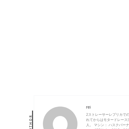
rei
2ストレーサーレプリカで
AUTHOR
れてからはモタードレース
人。 マシン： ハスクバーナ