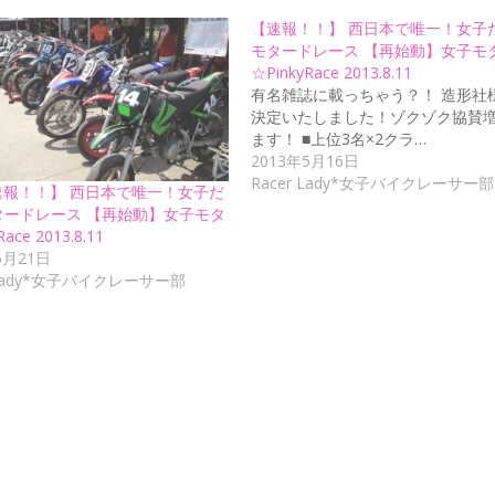
【速報！！】 西日本で唯一！女子
モタードレース 【再始動】女子モ
☆PinkyRace 2013.8.11
有名雑誌に載っちゃう？！ 造形社
決定いたしました！ゾクゾク協賛
ます！ ■上位3名×2クラ…
2013年5月16日
Racer Lady*女子バイクレーサー部
1速報！！】 西日本で唯一！女子だ
タードレース 【再始動】女子モタ
ace 2013.8.11
5月21日
r Lady*女子バイクレーサー部