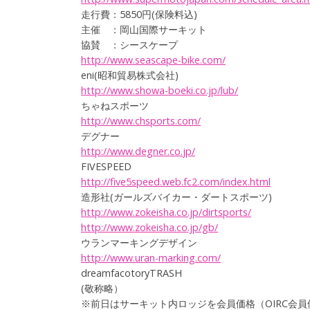
走行費：5850円(保険料込)
主催 ：岡山国際サーキット
協賛 ：シースケープ
http://
www.sea
scape-b
ike.com
/
eni(昭和貿易株式会社)
http://
www.sho
wa-boek
i.co.jp
/lub/
ちゃねスポーツ
http://
www.chs
ports.c
om/
デグナー
http://
www.deg
ner.co.
jp/
FIVESPEED
http://
five5sp
eed.web
.fc2.co
m/index
.html
造形社(ガールズバイカー・ダートスポーツ)
http://
www.zok
eisha.c
o.jp/di
rtsport
s/
http://
www.zok
eisha.c
o.jp/gb
/
ウランマーキングデザイン
http://
www.ura
n-marki
ng.com/
dreamfacotoryTRASH
(敬称略）
※前日はサーキット内ロッジを会員価格（OIRC会