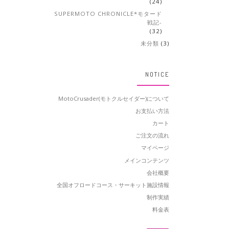
(24)
SUPERMOTO CHRONICLE*モタード
戦記-
(32)
未分類
(3)
NOTICE
MotoCrusader(モトクルセイダー)について
お支払い方法
カート
ご注文の流れ
マイページ
メインコンテンツ
会社概要
全国オフロードコース・サーキット施設情報
制作実績
料金表