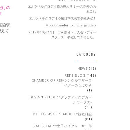
エルツベルグロデオ旅の終わり-レース以外のあ
だけの
れこれ
タ
エルツベルグロデオ応援日本代表で参戦決定！
様協賛
MotoCrusader to Erzbergrodeo
増えて
2019年10月27日 CGC奈良トラ大会レディー
スクラス 参戦してきました。
CATOGORY
NEWS
(15)
REI'S BLOG
(148)
CHAMBER OF REI*シングルマザーラ
イダーのつぶやき
(1)
DESIGN STUDIO*グラフィックデカー
ルワークス-
(39)
MOTORSPORTS ADDICT*観戦日記
(81)
RACER LADY*女子バイクレーサー部