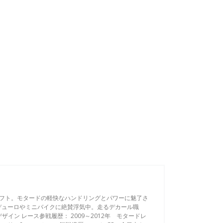
フト。モタードの軽快なハンドリングとパワーに魅了さ
デューロやミニバイクに絶賛浮気中。走るデカール職
ザイン レース参戦履歴： 2009～2012年 モタードレ