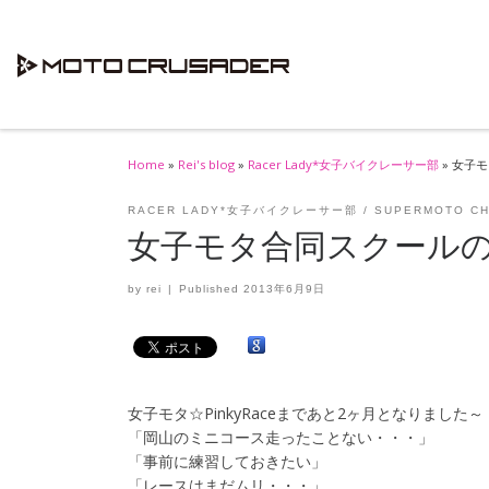
Skip to content
Home
»
Rei's blog
»
Racer Lady*女子バイクレーサー部
»
女子モ
RACER LADY*女子バイクレーサー部
SUPERMOTO C
女子モタ合同スクール
by
rei
|
Published
2013年6月9日
女子モタ☆PinkyRaceまであと2ヶ月となりました～
「岡山のミニコース走ったことない・・・」
「事前に練習しておきたい」
「レースはまだムリ・・・」