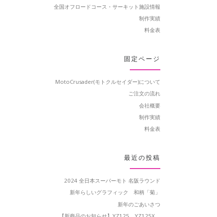
全国オフロードコース・サーキット施設情報
制作実績
料金表
固定ページ
MotoCrusader(モトクルセイダー)について
ご注文の流れ
会社概要
制作実績
料金表
最近の投稿
2024 全日本スーパーモト 名阪ラウンド
新年らしいグラフィック 和柄「菊」
新年のごあいさつ
【新商品のお知らせ】YZ125、YZ125X、