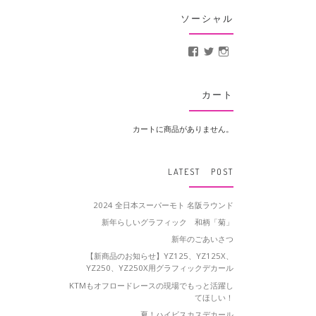
ソーシャル
MotoCrusader さんの
@MotoCrusader 
motocrusader
カート
カートに商品がありません。
LATEST POST
2024 全日本スーパーモト 名阪ラウンド
新年らしいグラフィック 和柄「菊」
新年のごあいさつ
【新商品のお知らせ】YZ125、YZ125X、
YZ250、YZ250X用グラフィックデカール
KTMもオフロードレースの現場でもっと活躍し
てほしい！
夏！ハイビスカスデカール