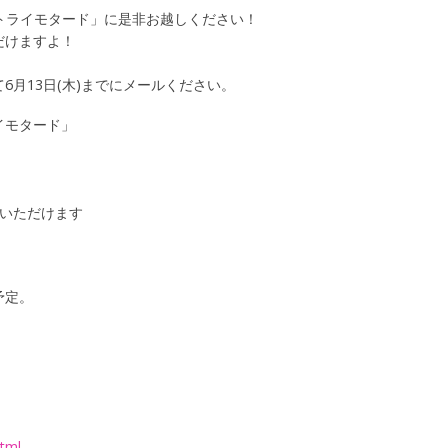
「トライモタード」に是非お越しください！
だけますよ！
月13日(木)までにメールください。
イモタード」
加いただけます
予定。
html