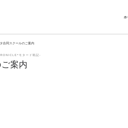
ホ
タ合同スクールのご案内
HRONICLE*モタード戦記-
のご案内