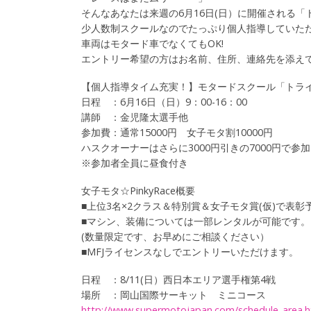
そんなあなたは来週の6月16日(日）に開催される
少人数制スクールなのでたっぷり個人指導していた
車両はモタード車でなくてもOK!
エントリー希望の方はお名前、住所、連絡先を添えて6
【個人指導タイム充実！】モタードスクール「トラ
日程 ：6月16日（日）9：00-16：00
講師 ：金児隆太選手他
参加費：通常15000円 女子モタ割10000円
ハスクオーナーはさらに3000円引きの7000円で参
※参加者全員に昼食付き
女子モタ☆PinkyRace概要
■上位3名×2クラス＆特別賞＆女子モタ賞(仮)で表彰
■マシン、装備については一部レンタルが可能です。
(数量限定です、お早めにご相談ください）
■MFJライセンスなしでエントリーいただけます。
日程 ：8/11(日）西日本エリア選手権第4戦
場所 ：岡山国際サーキット ミニコース
http://
www.sup
ermotoj
apan.co
m/sched
ule_are
a.