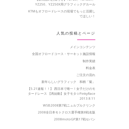
YZ250、YZ250X用グラフィックデカール
KTMもオフロードレースの現場でもっと活躍し
てほしい！
人気の投稿とページ
メインコンテンツ
全国オフロードコース・サーキット施設情報
制作実績
料金表
ご注文の流れ
新年らしいグラフィック 和柄「菊」
【5.21速報！！】 西日本で唯一！女子だけのモ
タードレース 【再始動】女子モタ☆PinkyRace
2013.8.11
WSB2008第7戦ニュルブルクリンク
2008全日本モトクロス選手権第8戦名阪
2008motoGP第17戦セパン