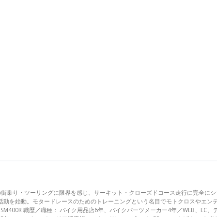
の街乗り・ツーリングに限界を感じ、サーキット・クローズドコース走行に完全にシ
活動を始動。モタードレースのためのトレーニングという名目でモトクロスやエン
SM400R 職歴／職種： バイク用品店6年、バイクパーツメーカー4年／WEB、EC、デ