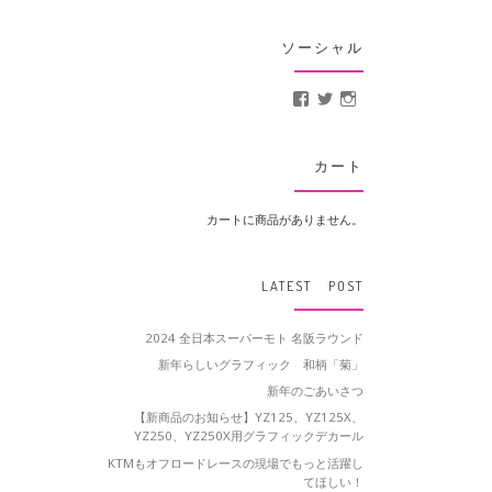
ソーシャル
MotoCrusader さんの
@MotoCrusader 
motocrusader
カート
カートに商品がありません。
LATEST POST
2024 全日本スーパーモト 名阪ラウンド
新年らしいグラフィック 和柄「菊」
新年のごあいさつ
【新商品のお知らせ】YZ125、YZ125X、
YZ250、YZ250X用グラフィックデカール
KTMもオフロードレースの現場でもっと活躍し
てほしい！