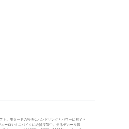
フト。モタードの軽快なハンドリングとパワーに魅了さ
デューロやミニバイクに絶賛浮気中。走るデカール職