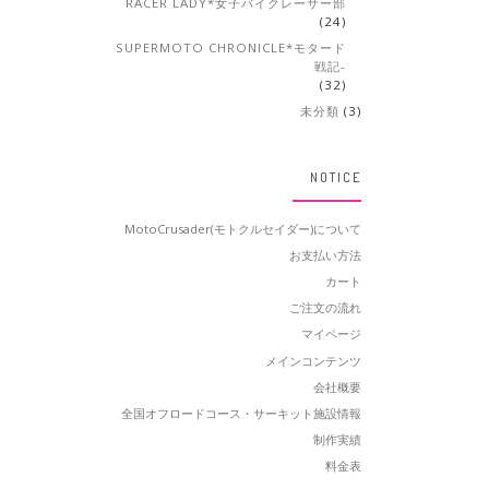
RACER LADY*女子バイクレーサー部
(24)
SUPERMOTO CHRONICLE*モタード
戦記-
(32)
未分類
(3)
NOTICE
MotoCrusader(モトクルセイダー)について
お支払い方法
カート
ご注文の流れ
マイページ
メインコンテンツ
会社概要
全国オフロードコース・サーキット施設情報
制作実績
料金表