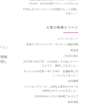
YZ250、YZ250X用グラフィックデカール
KTMもオフロードレースの現場でもっと活躍し
てほしい！
人気の投稿とページ
メインコンテンツ
全国オフロードコース・サーキット施設情報
ーツラン
料金表
ご注文の流れ
で開催
参戦し
2019年10月27日 CGC奈良トラ大会レディー
スクラス 参戦してきました。
サバイバルin広島 + IRC G-NET 急遽観戦に行
くことになりました！
会社概要
ハードエンデューロ 山本礼人選手のデカール
を制作させていただきました！
2008FIMモトクロス第4戦ブルガリア
制作実績