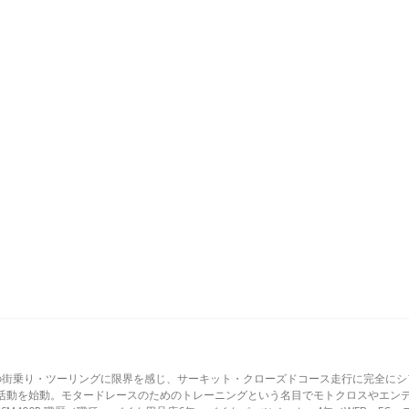
の街乗り・ツーリングに限界を感じ、サーキット・クローズドコース走行に完全にシ
活動を始動。モタードレースのためのトレーニングという名目でモトクロスやエン