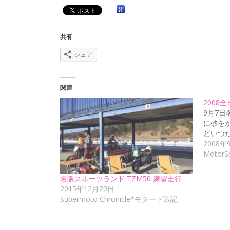
共有
シェア
関連
2008
9月7
に砂を
どいつ
2008年
MotorS
名阪スポーツランド TZM50 練習走行
2015年12月20日
Supermoto Chronicle*モタード戦記-