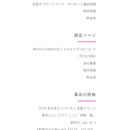
全国オフロードコース・サーキット施設情報
制作実績
料金表
固定ページ
MotoCrusader(モトクルセイダー)について
ご注文の流れ
会社概要
制作実績
料金表
最近の投稿
2024 全日本スーパーモト 名阪ラウンド
新年らしいグラフィック 和柄「菊」
新年のごあいさつ
【新商品のお知らせ】YZ125、YZ125X、