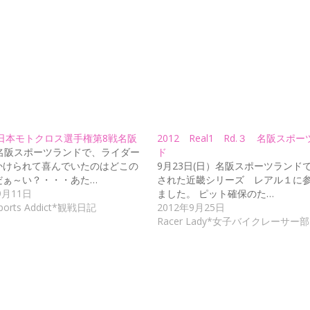
全日本モトクロス選手権第8戦名阪
2012 Real1 Rd.３ 名阪スポ
日名阪スポーツランドで、ライダー
ド
かけられて喜んでいたのはどこの
9月23日(日）名阪スポーツランド
だぁ～い？・・・あた…
された近畿シリーズ レアル１に
9月11日
ました。 ピット確保のた…
ports Addict*観戦日記
2012年9月25日
Racer Lady*女子バイクレーサー部