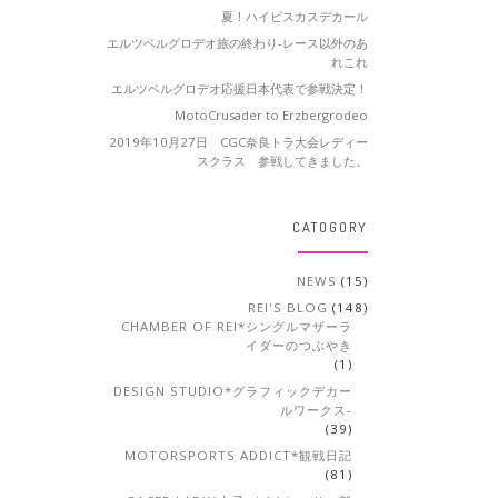
夏！ハイビスカスデカール
エルツベルグロデオ旅の終わり-レース以外のあ
れこれ
エルツベルグロデオ応援日本代表で参戦決定！
MotoCrusader to Erzbergrodeo
2019年10月27日 CGC奈良トラ大会レディー
スクラス 参戦してきました。
CATOGORY
NEWS
(15)
REI'S BLOG
(148)
CHAMBER OF REI*シングルマザーラ
イダーのつぶやき
(1)
DESIGN STUDIO*グラフィックデカー
ルワークス-
(39)
MOTORSPORTS ADDICT*観戦日記
(81)