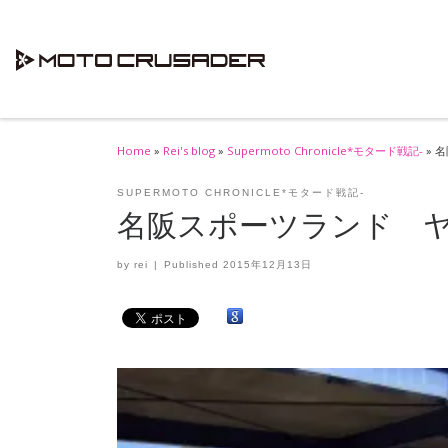
Skip to content
Home
»
Rei's blog
»
Supermoto Chronicle*モタード戦記-
»
名
SUPERMOTO CHRONICLE*モタード戦記-
名阪スポーツランド ヤマ
by
rei
|
Published
2015年12月13日