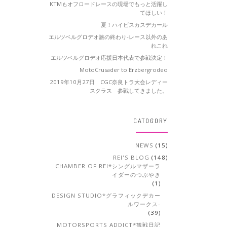
KTMもオフロードレースの現場でもっと活躍し
てほしい！
夏！ハイビスカスデカール
エルツベルグロデオ旅の終わり-レース以外のあ
れこれ
エルツベルグロデオ応援日本代表で参戦決定！
MotoCrusader to Erzbergrodeo
2019年10月27日 CGC奈良トラ大会レディー
スクラス 参戦してきました。
CATOGORY
NEWS
(15)
REI'S BLOG
(148)
CHAMBER OF REI*シングルマザーラ
イダーのつぶやき
(1)
DESIGN STUDIO*グラフィックデカー
ルワークス-
(39)
MOTORSPORTS ADDICT*観戦日記