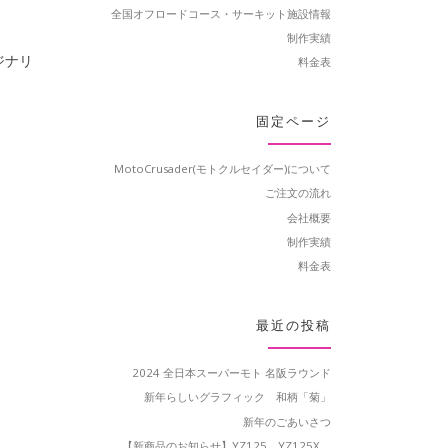
全国オフロードコース・サーキット施設情報
制作実績
ジナリ
料金表
固定ページ
MotoCrusader(モトクルセイダー)について
ご注文の流れ
会社概要
制作実績
料金表
最近の投稿
2024 全日本スーパーモト 名阪ラウンド
新年らしいグラフィック 和柄「菊」
新年のごあいさつ
【新商品のお知らせ】YZ125、YZ125X、