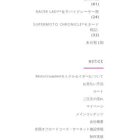
(81)
RACER LADY*女子バイクレーサー部
(24)
SUPERMOTO CHRONICLE*モタード
戦記-
(32)
未分類
(3)
NOTICE
MotoCrusader(モトクルセイダー)について
お支払い方法
カート
ご注文の流れ
マイページ
メインコンテンツ
会社概要
全国オフロードコース・サーキット施設情報
制作実績