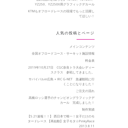
YZ250、YZ250X用グラフィックデカール
KTMもオフロードレースの現場でもっと活躍し
てほしい！
人気の投稿とページ
メインコンテンツ
全国オフロードコース・サーキット施設情報
料金表
2019年10月27日 CGC奈良トラ大会レディー
スクラス 参戦してきました。
サバイバルin広島 + IRC G-NET 急遽観戦に行
くことになりました！
ご注文の流れ
高橋ロッシ選手のチャンピオングラフィックデ
カール 完成しました！
制作実績
【5.21速報！！】 西日本で唯一！女子だけのモ
タードレース 【再始動】女子モタ☆PinkyRace
2013.8.11