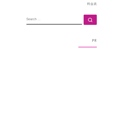
料金表
SEARCH
Search …
PR