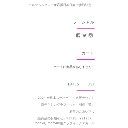
エルツベルグロデオ応援日本代表で参戦決定！
ソーシャル
MotoCrusader さんの
@MotoCrusader 
motocrusader
カート
カートに商品がありません。
LATEST POST
2024 全日本スーパーモト 名阪ラウンド
新年らしいグラフィック 和柄「菊」
新年のごあいさつ
【新商品のお知らせ】YZ125、YZ125X、
YZ250、YZ250X用グラフィックデカール