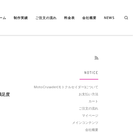
Se
ーム
制作実績
ご注文の流れ
料金表
会社概要
NEWS
NOTICE
MotoCrusader(モトクルセイダー)について
満足度
お支払い方法
カート
ご注文の流れ
マイページ
メインコンテンツ
会社概要