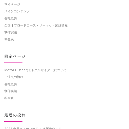
マイページ
メインコンテンツ
会社概要
全国オフロードコース・サーキット施設情報
制作実績
料金表
固定ページ
MotoCrusader(モトクルセイダー)について
ご注文の流れ
会社概要
制作実績
料金表
最近の投稿
2024 全日本スーパーモト 名阪ラウンド