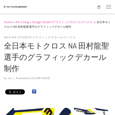
Skip to content
Men
Home
»
Rei's blog
»
Design Studio*グラフィックデカールワークス-
»
全日本モト
クロス NA 田村龍聖選手のグラフィックデカール制作
DESIGN STUDIO*グラフィックデカールワークス-
全日本モトクロス NA 田村龍聖
選手のグラフィックデカール
制作
by
rei
|
Published
2016年3月6日