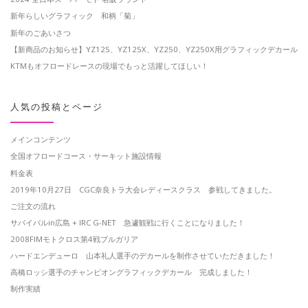
新年らしいグラフィック 和柄「菊」
新年のごあいさつ
【新商品のお知らせ】YZ125、YZ125X、YZ250、YZ250X用グラフィックデカール
KTMもオフロードレースの現場でもっと活躍してほしい！
人気の投稿とページ
メインコンテンツ
全国オフロードコース・サーキット施設情報
料金表
2019年10月27日 CGC奈良トラ大会レディースクラス 参戦してきました。
ご注文の流れ
サバイバルin広島 + IRC G-NET 急遽観戦に行くことになりました！
2008FIMモトクロス第4戦ブルガリア
ハードエンデューロ 山本礼人選手のデカールを制作させていただきました！
高橋ロッシ選手のチャンピオングラフィックデカール 完成しました！
制作実績