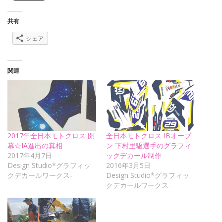
共有
シェア
関連
2017年全日本モトクロス 開
全日本モトクロス IBオープ
幕☆IA進出の真相
ン 下村里駆選手のグラフィ
2017年4月7日
ックデカール制作
Design Studio*グラフィッ
2016年3月5日
クデカールワークス-
Design Studio*グラフィッ
クデカールワークス-