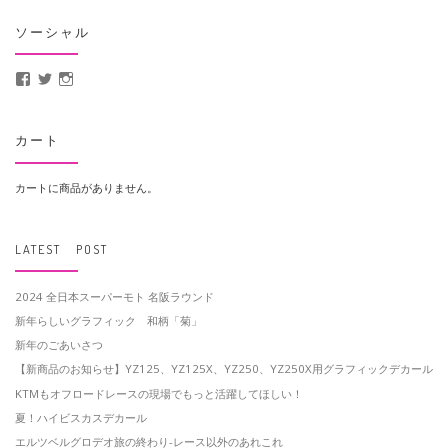
ソーシャル
MotoCrusader さんのプロフィールを Facebook で表示
@MotoCrusader さんのプロフィールを Twitter で表示
motocrusader4 さんのプロフィールを Instagram で表示
カート
カートに商品がありません。
LATEST POST
2024 全日本スーパーモト 名阪ラウンド
新年らしいグラフィック 和柄「菊」
新年のごあいさつ
【新商品のお知らせ】YZ125、YZ125X、YZ250、YZ250X用グラフィックデカール
KTMもオフロードレースの現場でもっと活躍してほしい！
夏！ハイビスカスデカール
エルツベルグロデオ旅の終わり-レース以外のあれこれ