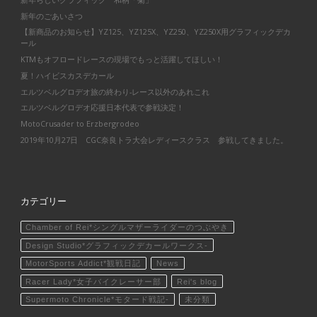
新年のごあいさつ
【新商品のお知らせ】YZ125、YZ125X、YZ250、YZ250X用グラフィックデカ
ール
KTMもオフロードレースの現場でもっと活躍してほしい！
夏！ハイビスカスデカール
エルツベルグロデオ旅の終わり-レース以外のあれこれ
エルツベルグロデオ応援日本代表で参戦決定！
MotoCrusader to Erzbergrodeo
2019年10月27日 CGC奈良トラ大会レディースクラス 参戦してきました。
カテゴリー
Chamber of Rei*シングルマザーライダーのつぶやき
Design Studio*グラフィックデカールワークス-
MotorSports Addict*観戦日記
News
Racer Lady*女子バイクレーサー部
Rei's blog
Supermoto Chronicle*モタード戦記-
未分類