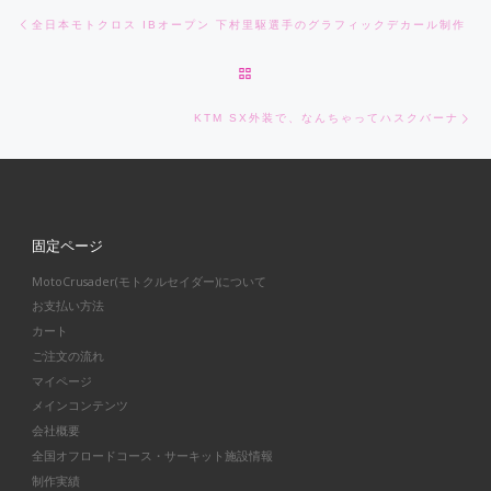
Post navigation
Previous post
全日本モトクロス IBオープン 下村里駆選手のグラフィックデカール制作
BACK TO POST LIST
Ne
KTM SX外装で、なんちゃってハスクバーナ
固定ページ
MotoCrusader(モトクルセイダー)について
お支払い方法
カート
ご注文の流れ
マイページ
メインコンテンツ
会社概要
全国オフロードコース・サーキット施設情報
制作実績