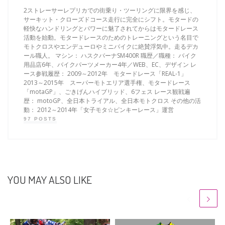
2ストレーサーレプリカでの街乗り・ツーリングに限界を感じ、
サーキット・クローズドコース走行に完全にシフト。モタードの
軽快なハンドリングとパワーに魅了されてからはモタードレース
活動を始動。モタードレースのためのトレーニングという名目で
モトクロスやエンデューロやミニバイクに絶賛浮気中。走るデカ
ール職人。 マシン： ハスクバーナSM400R 職歴／職種： バイク
用品店6年、バイクパーツメーカー4年／WEB、EC、デザイン レ
ース参戦履歴： 2009～2012年 モタードレース「REAL-1」
2013～2015年 スーパーモトエリア選手権、モタードレース
「motaGP」、ごきげんハイブリッド、6フェス レース観戦遍
歴： motoGP、全日本トライアル、全日本モトクロス その他の活
動： 2012～2014年「女子モタ☆ピンキーレース」運営
97 POSTS
YOU MAY ALSO LIKE