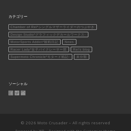
カテゴリー
Chamber of Rei*シングルマザーライダーのつぶやき
Design Studio*グラフィックデカールワークス-
MotorSports Addict*観戦日記
News
Racer Lady*女子バイクレーサー部
Rei's blog
Supermoto Chronicle*モタード戦記-
未分類
ソーシャル
MotoCrusader さんのプロフィールを Facebook で表示
@MotoCrusader さんのプロフィールを Twitter で表示
motocrusader4 さんのプロフィールを Instagram で表
© 2026
Moto Crusader
– All rights reserved
Powered by
WP
– Designed with the
Customizr theme