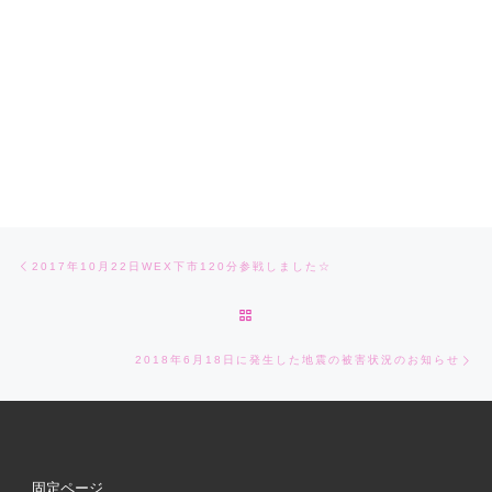
Post navigation
Previous post
2017年10月22日WEX下市120分参戦しました☆
BACK TO POST LIST
Ne
2018年6月18日に発生した地震の被害状況のお知らせ
固定ページ