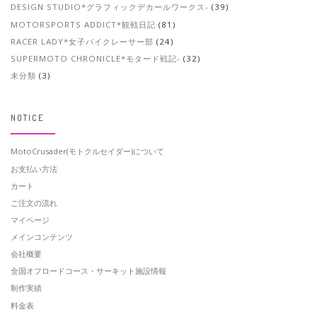
DESIGN STUDIO*グラフィックデカールワークス-
(39)
MOTORSPORTS ADDICT*観戦日記
(81)
RACER LADY*女子バイクレーサー部
(24)
SUPERMOTO CHRONICLE*モタード戦記-
(32)
未分類
(3)
NOTICE
MotoCrusader(モトクルセイダー)について
お支払い方法
カート
ご注文の流れ
マイページ
メインコンテンツ
会社概要
全国オフロードコース・サーキット施設情報
制作実績
料金表