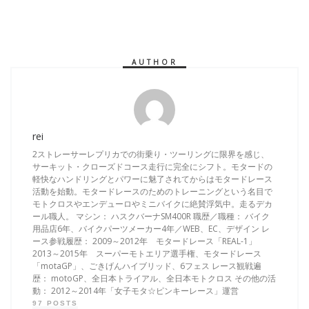
AUTHOR
rei
2ストレーサーレプリカでの街乗り・ツーリングに限界を感じ、
サーキット・クローズドコース走行に完全にシフト。モタードの
軽快なハンドリングとパワーに魅了されてからはモタードレース
活動を始動。モタードレースのためのトレーニングという名目で
モトクロスやエンデューロやミニバイクに絶賛浮気中。走るデカ
ール職人。 マシン： ハスクバーナSM400R 職歴／職種： バイク
用品店6年、バイクパーツメーカー4年／WEB、EC、デザイン レ
ース参戦履歴： 2009～2012年 モタードレース「REAL-1」
2013～2015年 スーパーモトエリア選手権、モタードレース
「motaGP」、ごきげんハイブリッド、6フェス レース観戦遍
歴： motoGP、全日本トライアル、全日本モトクロス その他の活
動： 2012～2014年「女子モタ☆ピンキーレース」運営
97 POSTS