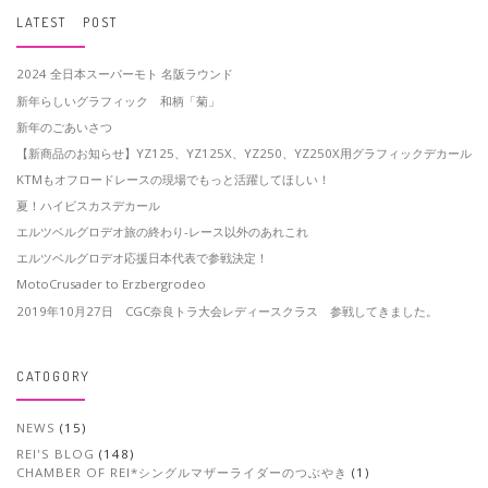
LATEST POST
2024 全日本スーパーモト 名阪ラウンド
新年らしいグラフィック 和柄「菊」
新年のごあいさつ
【新商品のお知らせ】YZ125、YZ125X、YZ250、YZ250X用グラフィックデカール
KTMもオフロードレースの現場でもっと活躍してほしい！
夏！ハイビスカスデカール
エルツベルグロデオ旅の終わり-レース以外のあれこれ
エルツベルグロデオ応援日本代表で参戦決定！
MotoCrusader to Erzbergrodeo
2019年10月27日 CGC奈良トラ大会レディースクラス 参戦してきました。
CATOGORY
NEWS
(15)
REI'S BLOG
(148)
CHAMBER OF REI*シングルマザーライダーのつぶやき
(1)