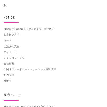
NOTICE
MotoCrusader(モトクルセイダー)について
お支払い方法
カート
ご注文の流れ
マイページ
メインコンテンツ
会社概要
全国オフロードコース・サーキット施設情報
制作実績
料金表
固定ページ
MotoCrusader(モトクルセイダー)について