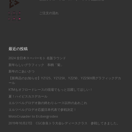
ご注文の流れ
最近の投稿
2024 全日本スーパーモト 名阪ラウンド
新年らしいグラフィック 和柄「菊」
新年のごあいさつ
【新商品のお知らせ】YZ125、YZ125X、YZ250、YZ250X用グラフィックデカ
ール
KTMもオフロードレースの現場でもっと活躍してほしい！
夏！ハイビスカスデカール
エルツベルグロデオ旅の終わり-レース以外のあれこれ
エルツベルグロデオ応援日本代表で参戦決定！
MotoCrusader to Erzbergrodeo
2019年10月27日 CGC奈良トラ大会レディースクラス 参戦してきました。