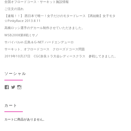
全国オフロードコース・サーキット施設情報
ご注文の流れ
【速報！！】 西日本で唯一！女子だけのモタードレース 【再始動】女子モタ
☆PinkyRace 2013.8.11
高橋ロッシ選手のデカール制作させていただきました。
WSB2008第8戦ミサノ
サバイバルin 広島＆G-NET ハードエンデューロ
サーキット、オフロードコース クローズドコース問題
2019年10月27日 CGC奈良トラ大会レディースクラス 参戦してきました。
ソーシャル
MotoCrusader さんのプロフィールを Facebook で表示
@MotoCrusader さんのプロフィールを Twitter で表示
motocrusader4 さんのプロフィールを Instagram で表示
カート
カートに商品がありません。