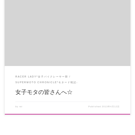
3年間琵琶湖スポーツランドで開催してきたMOTO1オールスターエキシビショ
ンマッチ「女子モタ☆Pin […]
RACER LADY*女子バイクレーサー部
SUPERMOTO CHRONICLE*モタード戦記-
女子モタの皆さんへ☆
by
rei
Published
2013年4月12日