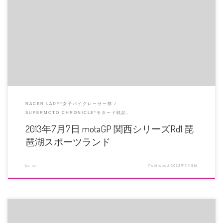
7月6日(土)のファンライドスクールと翌日のモタGP 関西シリーズ初戦に参戦
してきました。 スクール […]
RACER LADY*女子バイクレーサー部
SUPERMOTO CHRONICLE*モタード戦記-
2013年7月7日 motaGP 関西シリーズRd1 琵
琶湖スポーツランド
by
rei
Published
2013年7月8日