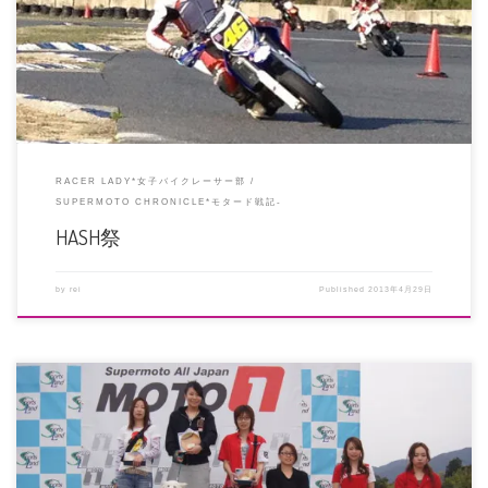
お手製の燻製に、充実した一 […]
RACER LADY*女子バイクレーサー部
SUPERMOTO CHRONICLE*モタード戦記-
HASH祭
by
rei
Published
2013年4月29日