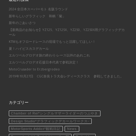
2024 全日本スーパーモト 名阪ラウンド
新年らしいグラフィック 和柄「菊」
新年のごあいさつ
【新商品のお知らせ】YZ125、YZ125X、YZ250、YZ250X用グラフィックデカ
ール
KTMもオフロードレースの現場でもっと活躍してほしい！
夏！ハイビスカスデカール
エルツベルグロデオ旅の終わり-レース以外のあれこれ
エルツベルグロデオ応援日本代表で参戦決定！
MotoCrusader to Erzbergrodeo
2019年10月27日 CGC奈良トラ大会レディースクラス 参戦してきました。
カテゴリー
Chamber of Rei*シングルマザーライダーのつぶやき
Design Studio*グラフィックデカールワークス-
MotorSports Addict*観戦日記
News