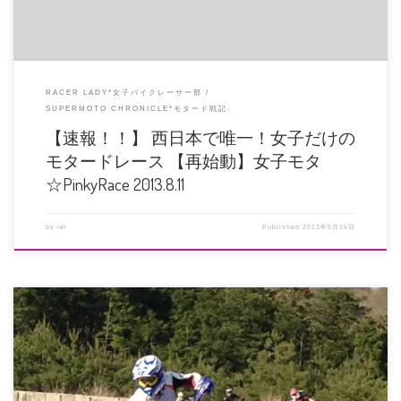
RACER LADY*女子バイクレーサー部
SUPERMOTO CHRONICLE*モタード戦記-
【速報！！】 西日本で唯一！女子だけの
モタードレース 【再始動】女子モタ
☆PinkyRace 2013.8.11
by
rei
Published
2013年5月16日
HASH祭な皆さま、おつかれさまでした！ 無料走行会に、試乗会に、オーナー