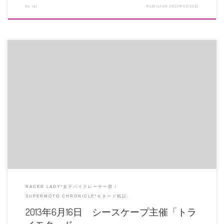
by
rei
Published
2013年6月30日
昨年の「ハスクバーナサマーキャンプ」から1年ぶり、岡山国際サーキットで
開催されたシースケープ主催トラ […]
RACER LADY*女子バイクレーサー部
SUPERMOTO CHRONICLE*モタード戦記-
2013年6月16日 シースケープ主催「トラ