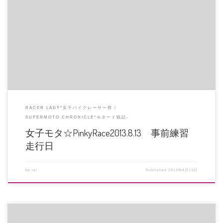
場所：岡山国際サーキット ミニコース ４月２７日（土）13：00-16：00 ５月
１１日（土）13： […]
RACER LADY*女子バイクレーサー部
SUPERMOTO CHRONICLE*モタード戦記-
女子モタ☆PinkyRace2013.8.13 事前練習
走行日
by
rei
Published
2013年4月13日