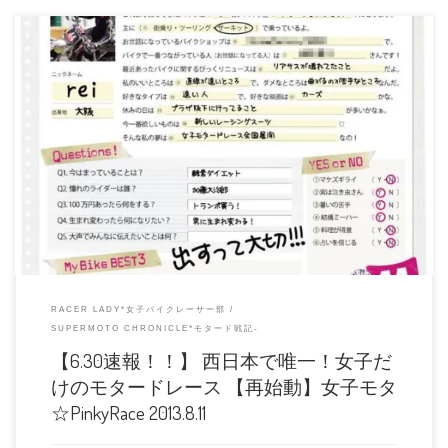
協賛者様まだまだ増えております。 ティムソンジャパン様、ノースライン様、
TYS様ありがとうございます […]
RACER LADY*女子バイクレーサー部
SUPERMOTO CHRONICLE*モタード戦記-
【6.30速報！！】 西日本で唯一！女子だ
けのモタードレース 【再始動】女子モタ
☆PinkyRace 2013.8.11