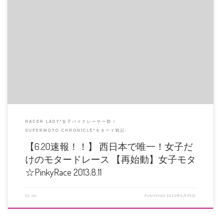
ゾクゾク協賛決定！雑誌記事連載も同時決定！！ 岡田商事様、ダートライド
様、MVアグスタ様ありがとうご […]
RACER LADY*女子バイクレーサー部
SUPERMOTO CHRONICLE*モタード戦記-
【6.20速報！！】 西日本で唯一！女子だ
けのモタードレース 【再始動】女子モタ
☆PinkyRace 2013.8.11
by
rei
Published
2013年6月30日