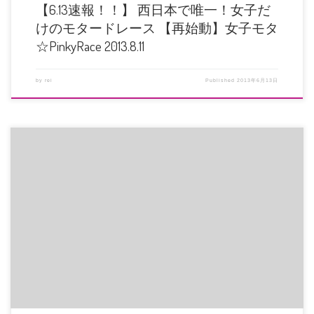
【6.13速報！！】 西日本で唯一！女子だ
けのモタードレース 【再始動】女子モタ
☆PinkyRace 2013.8.11
by
rei
Published
2013年6月13日
女子モタ☆PinkyRaceまであと2ヶ月となりました～ 「岡山のミニコース走っ
たことない・・・」 […]