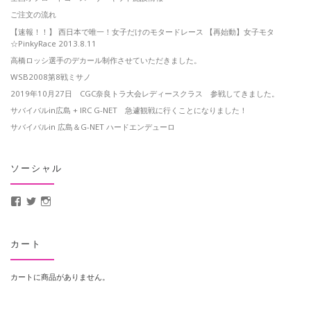
ご注文の流れ
【速報！！】 西日本で唯一！女子だけのモタードレース 【再始動】女子モタ
☆PinkyRace 2013.8.11
高橋ロッシ選手のデカール制作させていただきました。
WSB2008第8戦ミサノ
2019年10月27日 CGC奈良トラ大会レディースクラス 参戦してきました。
サバイバルin広島 + IRC G-NET 急遽観戦に行くことになりました！
サバイバルin 広島＆G-NET ハードエンデューロ
ソーシャル
MotoCrusader さんのプロフィールを Facebook で表示
@MotoCrusader さんのプロフィールを Twitter で表示
motocrusader4 さんのプロフィールを Instagram で表示
カート
カートに商品がありません。