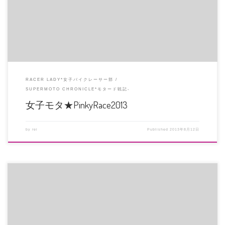
止することにしました。 運営に […]
RACER LADY*女子バイクレーサー部
SUPERMOTO CHRONICLE*モタード戦記-
女子モタ★PinkyRace2013
by
rei
Published
2013年8月12日
レース当日はゼッケンを各自ご用意ください。 字体、大きさ等はMFJ規則に準