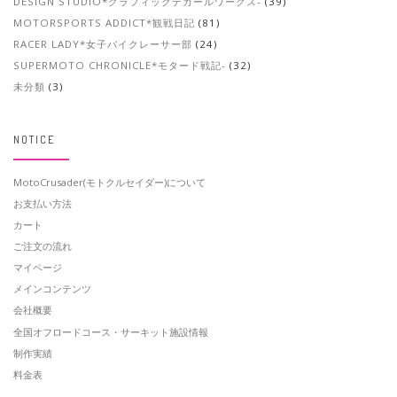
DESIGN STUDIO*グラフィックデカールワークス-
(39)
MOTORSPORTS ADDICT*観戦日記
(81)
RACER LADY*女子バイクレーサー部
(24)
SUPERMOTO CHRONICLE*モタード戦記-
(32)
未分類
(3)
NOTICE
MotoCrusader(モトクルセイダー)について
お支払い方法
カート
ご注文の流れ
マイページ
メインコンテンツ
会社概要
全国オフロードコース・サーキット施設情報
制作実績
料金表