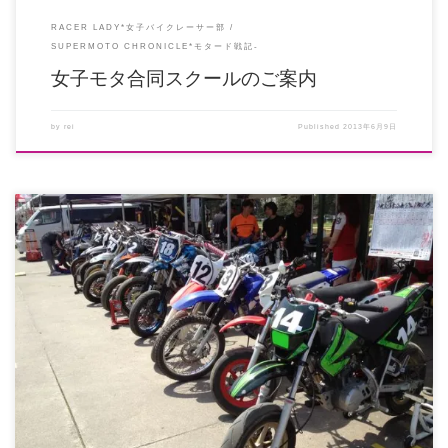
RACER LADY*女子バイクレーサー部
SUPERMOTO CHRONICLE*モタード戦記-
女子モタ合同スクールのご案内
by
rei
Published
2013年6月9日
女子モタのみなさん、エントリーフィーもろもろ決定いたしました！ その他に
ついては少しずつご案内いたし […]