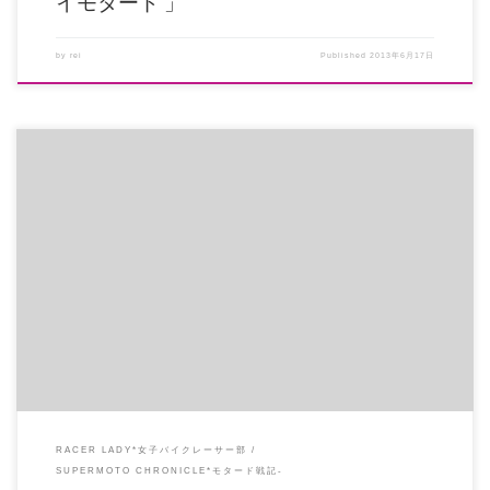
イモタード 」
by
rei
Published
2013年6月17日
カスタムジャパン様協賛決定いたしました！ 入賞して、レース終わったあとの
メンテナンスに不可欠なアレを […]
RACER LADY*女子バイクレーサー部
SUPERMOTO CHRONICLE*モタード戦記-