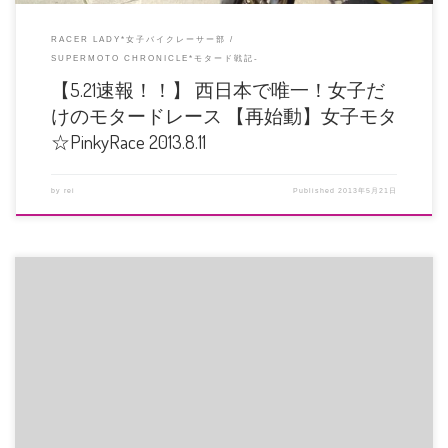
RACER LADY*女子バイクレーサー部
SUPERMOTO CHRONICLE*モタード戦記-
【5.21速報！！】 西日本で唯一！女子だ
けのモタードレース 【再始動】女子モタ
☆PinkyRace 2013.8.11
by
rei
Published
2013年5月21日
有名雑誌に載っちゃう？！ 造形社様協賛決定いたしました！ゾクゾク協賛増え
てます！ ■上位3名×2クラ […]