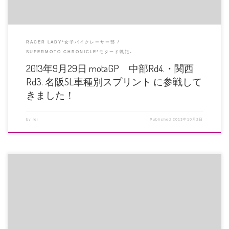
RACER LADY*女子バイクレーサー部
SUPERMOTO CHRONICLE*モタード戦記-
2013年9月29日 motaGP 中部Rd4.・関西
Rd3. 名阪SL車種別スプリント に参戦して
きました！
by
rei
Published
2013年10月2日
ピンキーレース前日練習のその日。 1本目のプラクティスに入って、交換した
ばかりのフロントタイヤに違和 […]