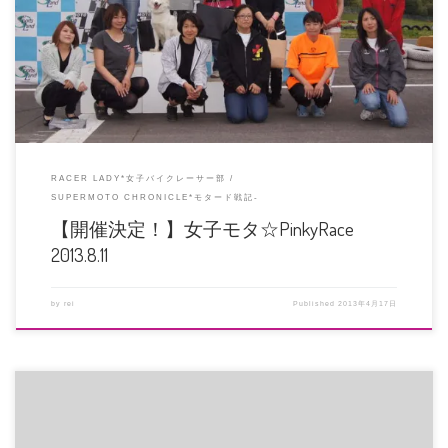
今年もやります！女子だけのモタードレース 関西、四国の方に声をかけさせて
いただいたところ、参戦希望者 […]
RACER LADY*女子バイクレーサー部
SUPERMOTO CHRONICLE*モタード戦記-
【開催決定！】女子モタ☆PinkyRace
2013.8.11
by
rei
Published
2013年4月17日