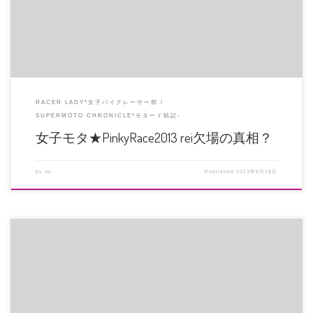
RACER LADY*女子バイクレーサー部
SUPERMOTO CHRONICLE*モタード戦記-
女子モタ★PinkyRace2013 rei欠場の真相？
by
rei
Published
2013年8月18日
前日に転倒してしまい、右手を打撲したので大事をとってレースへの参戦は中