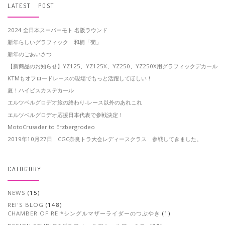
LATEST POST
2024 全日本スーパーモト 名阪ラウンド
新年らしいグラフィック 和柄「菊」
新年のごあいさつ
【新商品のお知らせ】YZ125、YZ125X、YZ250、YZ250X用グラフィックデカール
KTMもオフロードレースの現場でもっと活躍してほしい！
夏！ハイビスカスデカール
エルツベルグロデオ旅の終わり-レース以外のあれこれ
エルツベルグロデオ応援日本代表で参戦決定！
MotoCrusader to Erzbergrodeo
2019年10月27日 CGC奈良トラ大会レディースクラス 参戦してきました。
CATOGORY
NEWS
(15)
REI'S BLOG
(148)
CHAMBER OF REI*シングルマザーライダーのつぶやき
(1)