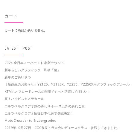
カート
カートに商品がありません。
LATEST POST
2024 全日本スーパーモト 名阪ラウンド
新年らしいグラフィック 和柄「菊」
新年のごあいさつ
【新商品のお知らせ】YZ125、YZ125X、YZ250、YZ250X用グラフィックデカール
KTMもオフロードレースの現場でもっと活躍してほしい！
夏！ハイビスカスデカール
エルツベルグロデオ旅の終わり-レース以外のあれこれ
エルツベルグロデオ応援日本代表で参戦決定！
MotoCrusader to Erzbergrodeo
2019年10月27日 CGC奈良トラ大会レディースクラス 参戦してきました。