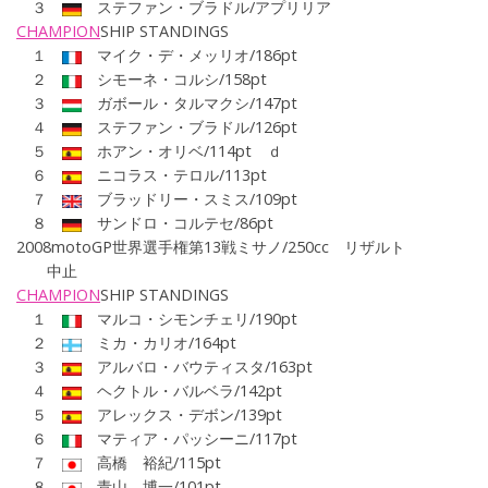
３
ステファン・ブラドル/アプリリア
CHAMPION
SHIP
STANDINGS
１
マイク・デ・メッリオ/186pt
２
シモーネ・コルシ/158pt
３
ガボール・タルマクシ/147pt
４
ステファン・ブラドル/126pt
５
ホアン・オリベ/114pt ｄ
６
ニコラス・テロル/113pt
７
ブラッドリー・スミス/109pt
８
サンドロ・コルテセ/86pt
2008motoGP世界選手権第
13戦ミサノ/
250cc
リザルト
中止
CHAMPION
SHIP
STANDINGS
１
マルコ・シモンチェリ/190pt
２
ミカ・カリオ/164pt
３
アルバロ・バウティスタ/163pt
４
ヘクトル・バルベラ/142pt
５
アレックス・デボン/139pt
６
マティア・パッシーニ/117pt
７
高橋 裕紀/115pt
８
青山 博一/101pt