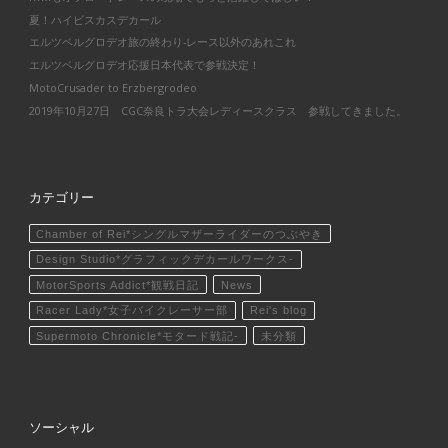
夏！ハイビスカスデカール
エルツベルグロデオ旅の終わり-レース以外のあれこれ
エルツベルグロデオ応援日本代表で参戦決定！
MotoCrusader to Erzbergrodeo
2019年10月27日 CGC奈良トラ大会レディースクラス 参戦してきました。
カテゴリー
Chamber of Rei*シングルマザーライダーのつぶやき
Design Studio*グラフィックデカールワークス-
MotorSports Addict*観戦日記
News
Racer Lady*女子バイクレーサー部
Rei's blog
Supermoto Chronicle*モタード戦記-
未分類
ソーシャル