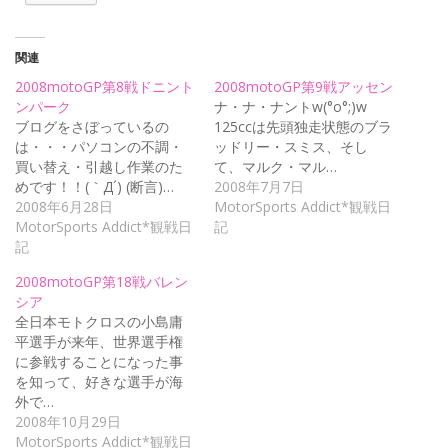
関連
2008motoGP第8戦ドニント
2008motoGP第9戦アッセン
ンパーク
ナ・ナ・ナントw(°o°;)w
ブログをさぼっているの
125ccは先頭独走状態のブラ
は・・・パソコンの不調・
ッドリー・スミス、そし
買い替え・引越し作業のた
て、マルク・マル…
めです！！(｀Д´) (断言)…
2008年7月7日
2008年6月28日
MotorSports Addict*観戦日
MotorSports Addict*観戦日
記
記
2008motoGP第18戦バレン
シア
全日本モトクロスの小島庸
平選手が来年、世界選手権
に参戦することになった事
を知って、好きな選手が海
外で…
2008年10月29日
MotorSports Addict*観戦日