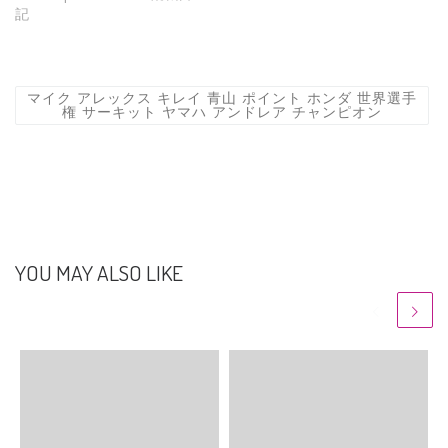
記
マイク アレックス キレイ 青山 ポイント ホンダ 世界選手
権 サーキット ヤマハ アンドレア チャンピオン
YOU MAY ALSO LIKE