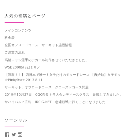
人気の投稿とページ
メインコンテンツ
料金表
全国オフロードコース・サーキット施設情報
ご注文の流れ
高橋ロッシ選手のデカール制作させていただきました。
WSB2008第8戦ミサノ
【速報！！】 西日本で唯一！女子だけのモタードレース 【再始動】女子モタ
☆PinkyRace 2013.8.11
サーキット、オフロードコース クローズドコース問題
2019年10月27日 CGC奈良トラ大会レディースクラス 参戦してきました。
サバイバルin広島 + IRC G-NET 急遽観戦に行くことになりました！
ソーシャル
MotoCrusader さんのプロフィールを Facebook で表示
@MotoCrusader さんのプロフィールを Twitter で表示
motocrusader4 さんのプロフィールを Instagram で表示