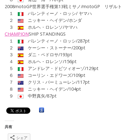
2008motoGP世界選手権第
13戦ミサノ
/motoGP
リザルト
１
バレンティーノ・ロッシ/ ヤマハ
２
ニッキー・ヘイデン/ホンダ
３
ホルヘ・ロレンソ/ヤマハ
CHAMPION
SHIP
STANDINGS
１
バレンティーノ・ロッシ/287pt
２
ケーシー・ストーナー/200pt
３
ダニ・ペドロサ/193pt
４
ホルヘ・ロレンソ/156pt
５
アンドレア・ドビツィオーゾ/129pt
６
コーリン・エドワーズ/109pt
７
クリス・バーミューレン/117pt
８
ニッキー・ヘイデン/104pt
９
中野真矢/87pt
共有
シェア