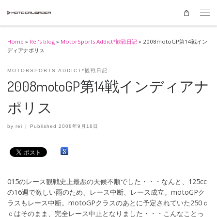
Skip to content
Men
Home
»
Rei's blog
»
MotorSports Addict*観戦日記
»
2008motoGP第14戦イン
ディアナポリス
MOTORSPORTS ADDICT*観戦日記
2008motoGP第14戦インディアナ
ポリス
by
rei
|
Published
2008年9月18日
015のレース観戦史上最悪の天候不順でした・・・なんと、125cc
の16週で激しい雨のため、レース中断、レース成立。motoGPク
ラスもレース中断。motoGPクラスのあとに予定されていた250ｃ
ｃはそのまま、完全レース中止となりました・・・こんなことっ