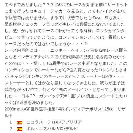
て今までありました？？？250ccのレースが始まる前にサーキット
に出て行ったセキュリーティカーを見ると、とてもバイクが走れ
る状態ではありません。まるで川状態でしたものね。風も強く、
星条旗やチェッカーフラッグがキレイに真横にたなびいてました
し、芝生がはがれてコースに転がってくる有様。ロッシがインタ
ビューで言っていたように、コンディションとしては一番難しい
レースだったのではないでしょうか・・・？
レース内容的には・・・ニッキー・ヘイデンが初の2輪レース開催
となるインディアナポリスでの初代勝者の歴史に名を刻みたかっ
たのでは・・・惜しくも2番手でのレース中断となりました。この
コンディションでルーキーながら2位入賞となったロレンソもさす
が!!チャンピオン争いのキーレースだったストーナーは4位・・・
ストーナーとしてはかなり厳しくなってきました。我らが王子は
残念ながら17位で、何と今年初のノーポイントとなってしまいま
した・・日本GP、ガンバッテ∑(#｀皿´ノ)ノ慎重にスタートしたロ
ッシは4連勝を決めました。
2008motoGP世界選手権第14戦インディアナポリス125cc リザ
ルト
１
ニコラス・テロル/アプリリア
２
ポル・エスパルガロ/デルビ