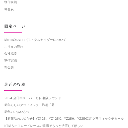
制作実績
料金表
固定ページ
MotoCrusader(モトクルセイダー)について
ご注文の流れ
会社概要
制作実績
料金表
最近の投稿
2024 全日本スーパーモト 名阪ラウンド
新年らしいグラフィック 和柄「菊」
新年のごあいさつ
【新商品のお知らせ】YZ125、YZ125X、YZ250、YZ250X用グラフィックデカール
KTMもオフロードレースの現場でもっと活躍してほしい！