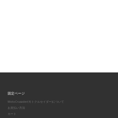
固定ページ
MotoCrusader(モトクルセイダー)について
お支払い方法
カート