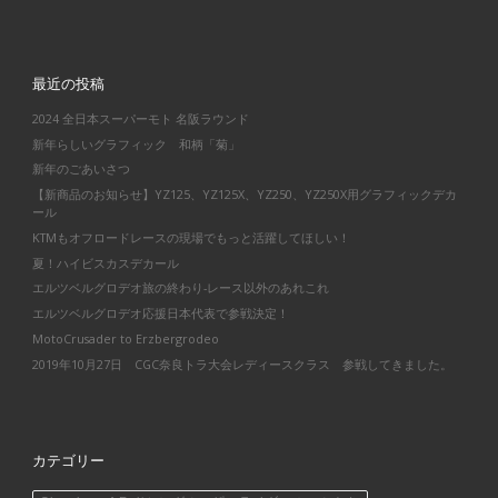
最近の投稿
2024 全日本スーパーモト 名阪ラウンド
新年らしいグラフィック 和柄「菊」
新年のごあいさつ
【新商品のお知らせ】YZ125、YZ125X、YZ250、YZ250X用グラフィックデカ
ール
KTMもオフロードレースの現場でもっと活躍してほしい！
夏！ハイビスカスデカール
エルツベルグロデオ旅の終わり-レース以外のあれこれ
エルツベルグロデオ応援日本代表で参戦決定！
MotoCrusader to Erzbergrodeo
2019年10月27日 CGC奈良トラ大会レディースクラス 参戦してきました。
カテゴリー