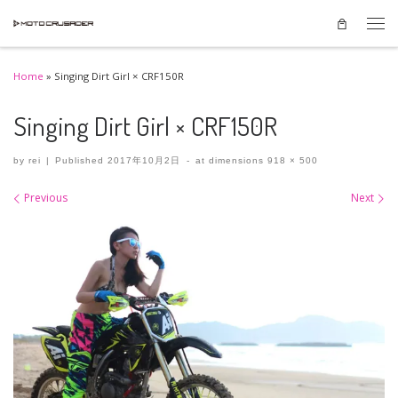
Skip to content
Men
Home
»
Singing Dirt Girl × CRF150R
Singing Dirt Girl × CRF150R
by
rei
|
Published
2017年10月2日
-
at dimensions
918 × 500
Images navigation
Previous
Next