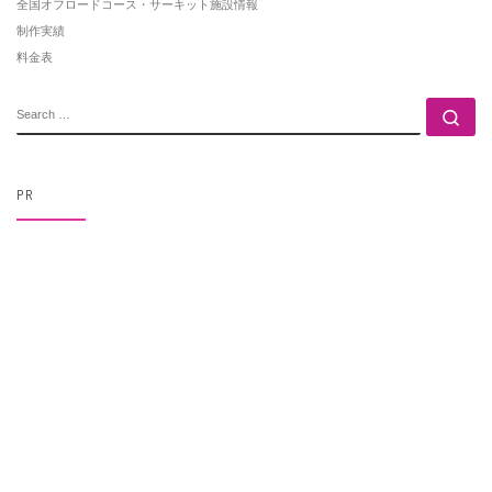
全国オフロードコース・サーキット施設情報
制作実績
料金表
SEARCH
Se
PR