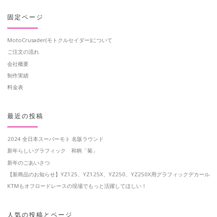
固定ページ
MotoCrusader(モトクルセイダー)について
ご注文の流れ
会社概要
制作実績
料金表
最近の投稿
2024 全日本スーパーモト 名阪ラウンド
新年らしいグラフィック 和柄「菊」
新年のごあいさつ
【新商品のお知らせ】YZ125、YZ125X、YZ250、YZ250X用グラフィックデカール
KTMもオフロードレースの現場でもっと活躍してほしい！
人気の投稿とページ