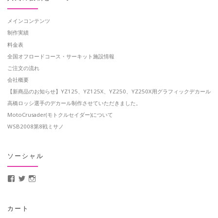
メインコンテンツ
制作実績
料金表
全国オフロードコース・サーキット施設情報
ご注文の流れ
会社概要
【新商品のお知らせ】YZ125、YZ125X、YZ250、YZ250X用グラフィックデカール
高橋ロッシ選手のデカール制作させていただきました。
MotoCrusader(モトクルセイダー)について
WSB2008第8戦ミサノ
ソーシャル
MotoCrusader さんのプロフィールを Facebook で表示
@MotoCrusader さんのプロフィールを Twitter で表示
motocrusader4 さんのプロフィールを Instagram で表示
カート