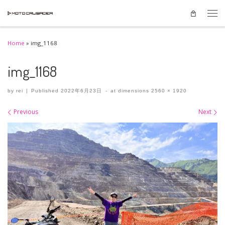
Skip to content
Men
Home
»
img_1168
img_1168
by
rei
|
Published
2022年6月23日
-
at dimensions
2560 × 1920
Images navigation
Previous
Next