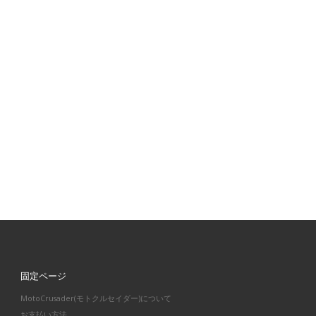
固定ページ
MotoCrusader(モトクルセイダー)について
お支払い方法