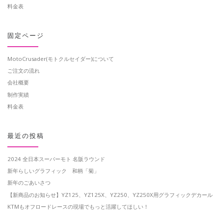
料金表
固定ページ
MotoCrusader(モトクルセイダー)について
ご注文の流れ
会社概要
制作実績
料金表
最近の投稿
2024 全日本スーパーモト 名阪ラウンド
新年らしいグラフィック 和柄「菊」
新年のごあいさつ
【新商品のお知らせ】YZ125、YZ125X、YZ250、YZ250X用グラフィックデカール
KTMもオフロードレースの現場でもっと活躍してほしい！