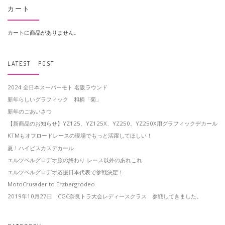
カート
カートに商品がありません。
LATEST POST
2024 全日本スーパーモト 名阪ラウンド
新年らしいグラフィック 和柄「菊」
新年のごあいさつ
【新商品のお知らせ】YZ125、YZ125X、YZ250、YZ250X用グラフィックデカール
KTMもオフロードレースの現場でもっと活躍してほしい！
夏！ハイビスカスデカール
エルツベルグロデオ旅の終わり-レース以外のあれこれ
エルツベルグロデオ応援日本代表で参戦決定！
MotoCrusader to Erzbergrodeo
2019年10月27日 CGC奈良トラ大会レディースクラス 参戦してきました。