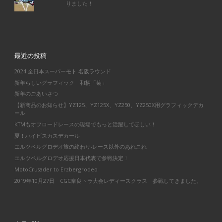
りました！
最近の投稿
2024 全日本スーパーモト 名阪ラウンド
新年らしいグラフィック 和柄「菊」
新年のごあいさつ
【新商品のお知らせ】YZ125、YZ125X、YZ250、YZ250X用グラフィックデカ
ール
KTMもオフロードレースの現場でもっと活躍してほしい！
夏！ハイビスカスデカール
エルツベルグロデオ旅の終わり-レース以外のあれこれ
エルツベルグロデオ応援日本代表で参戦決定！
MotoCrusader to Erzbergrodeo
2019年10月27日 CGC奈良トラ大会レディースクラス 参戦してきました。