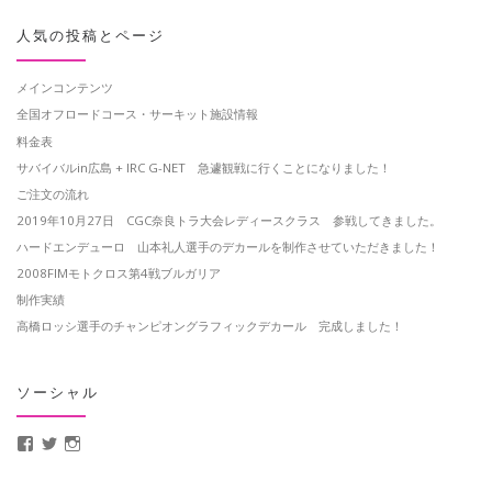
人気の投稿とページ
メインコンテンツ
全国オフロードコース・サーキット施設情報
料金表
サバイバルin広島 + IRC G-NET 急遽観戦に行くことになりました！
ご注文の流れ
2019年10月27日 CGC奈良トラ大会レディースクラス 参戦してきました。
ハードエンデューロ 山本礼人選手のデカールを制作させていただきました！
2008FIMモトクロス第4戦ブルガリア
制作実績
高橋ロッシ選手のチャンピオングラフィックデカール 完成しました！
ソーシャル
MotoCrusader さんのプロフィールを Facebook で表示
@MotoCrusader さんのプロフィールを Twitter で表示
motocrusader4 さんのプロフィールを Instagram で表示