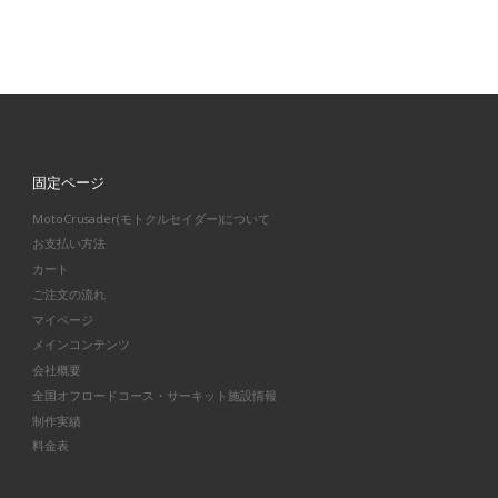
固定ページ
MotoCrusader(モトクルセイダー)について
お支払い方法
カート
ご注文の流れ
マイページ
メインコンテンツ
会社概要
全国オフロードコース・サーキット施設情報
制作実績
料金表