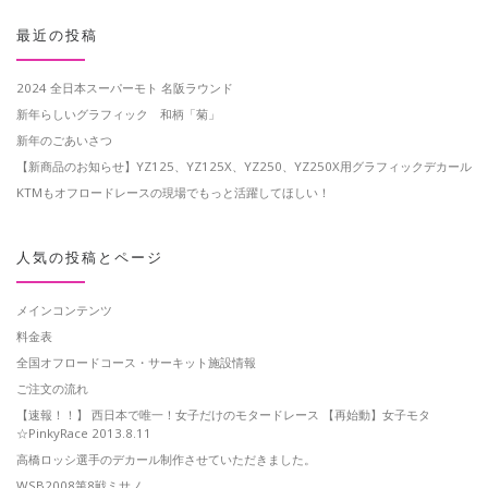
最近の投稿
2024 全日本スーパーモト 名阪ラウンド
新年らしいグラフィック 和柄「菊」
新年のごあいさつ
【新商品のお知らせ】YZ125、YZ125X、YZ250、YZ250X用グラフィックデカール
KTMもオフロードレースの現場でもっと活躍してほしい！
人気の投稿とページ
メインコンテンツ
料金表
全国オフロードコース・サーキット施設情報
ご注文の流れ
【速報！！】 西日本で唯一！女子だけのモタードレース 【再始動】女子モタ
☆PinkyRace 2013.8.11
高橋ロッシ選手のデカール制作させていただきました。
WSB2008第8戦ミサノ