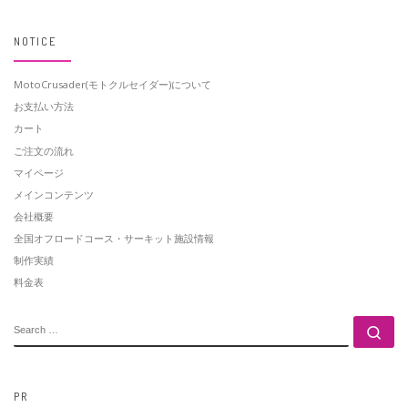
NOTICE
MotoCrusader(モトクルセイダー)について
お支払い方法
カート
ご注文の流れ
マイページ
メインコンテンツ
会社概要
全国オフロードコース・サーキット施設情報
制作実績
料金表
SEARCH
Se
PR