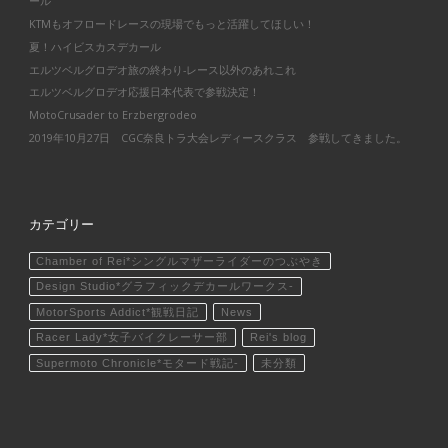
ール
KTMもオフロードレースの現場でもっと活躍してほしい！
夏！ハイビスカスデカール
エルツベルグロデオ旅の終わり-レース以外のあれこれ
エルツベルグロデオ応援日本代表で参戦決定！
MotoCrusader to Erzbergrodeo
2019年10月27日 CGC奈良トラ大会レディースクラス 参戦してきました。
カテゴリー
Chamber of Rei*シングルマザーライダーのつぶやき
Design Studio*グラフィックデカールワークス-
MotorSports Addict*観戦日記
News
Racer Lady*女子バイクレーサー部
Rei's blog
Supermoto Chronicle*モタード戦記-
未分類