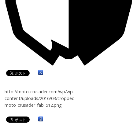
http://moto-crusader.com/wp/wp-
content/uploads/2016/03/cropped-
moto_crusader_fab_512.png