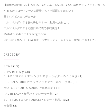
【新商品のお知らせ】YZ125、YZ125X、YZ250、YZ250X用グラフィックデカール
KTMもオフロードレースの現場でもっと活躍してほしい！
夏！ハイビスカスデカール
エルツベルグロデオ旅の終わり-レース以外のあれこれ
エルツベルグロデオ応援日本代表で参戦決定！
MotoCrusader to Erzbergrodeo
2019年10月27日 CGC奈良トラ大会レディースクラス 参戦してきました。
CATOGORY
NEWS
(15)
REI'S BLOG
(148)
CHAMBER OF REI*シングルマザーライダーのつぶやき
(1)
DESIGN STUDIO*グラフィックデカールワークス-
(39)
MOTORSPORTS ADDICT*観戦日記
(81)
RACER LADY*女子バイクレーサー部
(24)
SUPERMOTO CHRONICLE*モタード戦記-
(32)
未分類
(3)