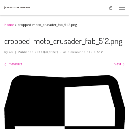
Skip to content
Men
Home
»
cropped-moto_crusader_fab_512.png
cropped-moto_crusader_fab_512.png
by
rei
|
Published
2016年3月15日
-
at dimensions
512 × 512
Images navigation
Previous
Next