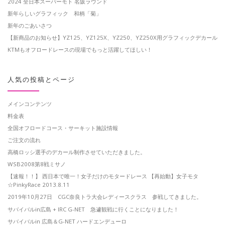
2024 全日本スーパーモト 名阪ラウンド
新年らしいグラフィック 和柄「菊」
新年のごあいさつ
【新商品のお知らせ】YZ125、YZ125X、YZ250、YZ250X用グラフィックデカール
KTMもオフロードレースの現場でもっと活躍してほしい！
人気の投稿とページ
メインコンテンツ
料金表
全国オフロードコース・サーキット施設情報
ご注文の流れ
高橋ロッシ選手のデカール制作させていただきました。
WSB2008第8戦ミサノ
【速報！！】 西日本で唯一！女子だけのモタードレース 【再始動】女子モタ
☆PinkyRace 2013.8.11
2019年10月27日 CGC奈良トラ大会レディースクラス 参戦してきました。
サバイバルin広島 + IRC G-NET 急遽観戦に行くことになりました！
サバイバルin 広島＆G-NET ハードエンデューロ