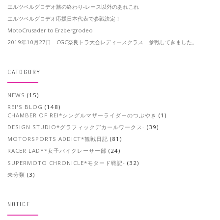
エルツベルグロデオ旅の終わり-レース以外のあれこれ
エルツベルグロデオ応援日本代表で参戦決定！
MotoCrusader to Erzbergrodeo
2019年10月27日 CGC奈良トラ大会レディースクラス 参戦してきました。
CATOGORY
NEWS
(15)
REI'S BLOG
(148)
CHAMBER OF REI*シングルマザーライダーのつぶやき
(1)
DESIGN STUDIO*グラフィックデカールワークス-
(39)
MOTORSPORTS ADDICT*観戦日記
(81)
RACER LADY*女子バイクレーサー部
(24)
SUPERMOTO CHRONICLE*モタード戦記-
(32)
未分類
(3)
NOTICE