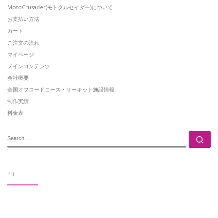
MotoCrusader(モトクルセイダー)について
お支払い方法
カート
ご注文の流れ
マイページ
メインコンテンツ
会社概要
全国オフロードコース・サーキット施設情報
制作実績
料金表
SEARCH
Se
PR