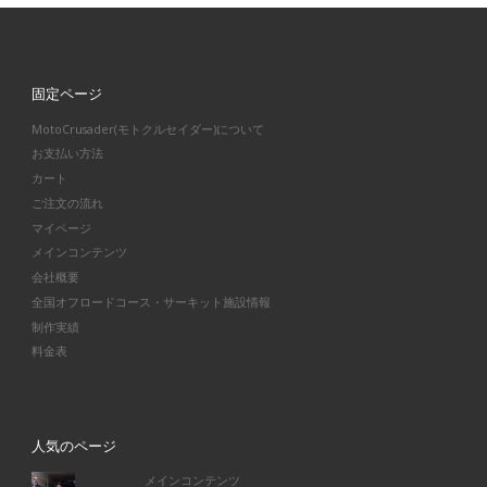
固定ページ
MotoCrusader(モトクルセイダー)について
お支払い方法
カート
ご注文の流れ
マイページ
メインコンテンツ
会社概要
全国オフロードコース・サーキット施設情報
制作実績
料金表
人気のページ
メインコンテンツ