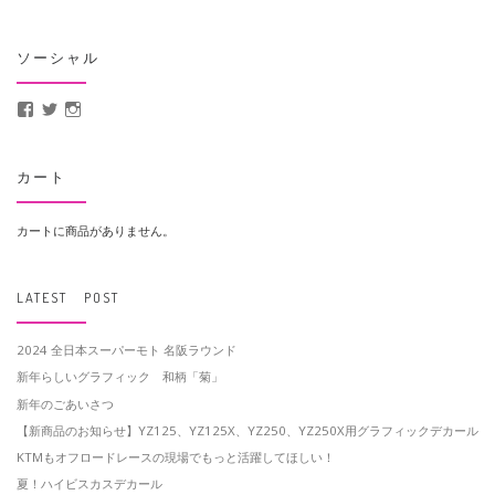
ソーシャル
MotoCrusader さんのプロフィールを Facebook で表示
@MotoCrusader さんのプロフィールを Twitter で表示
motocrusader4 さんのプロフィールを Instagram で表示
カート
カートに商品がありません。
LATEST POST
2024 全日本スーパーモト 名阪ラウンド
新年らしいグラフィック 和柄「菊」
新年のごあいさつ
【新商品のお知らせ】YZ125、YZ125X、YZ250、YZ250X用グラフィックデカール
KTMもオフロードレースの現場でもっと活躍してほしい！
夏！ハイビスカスデカール