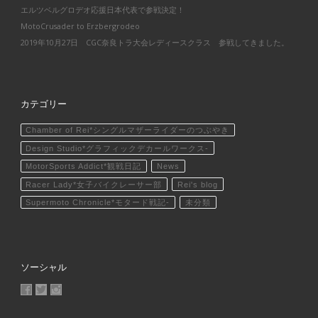
エルツベルグロデオ応援日本代表で参戦決定！
MotoCrusader to Erzbergrodeo
2019年10月27日 CGC奈良トラ大会レディースクラス 参戦してきました。
カテゴリー
Chamber of Rei*シングルマザーライダーのつぶやき
Design Studio*グラフィックデカールワークス-
MotorSports Addict*観戦日記
News
Racer Lady*女子バイクレーサー部
Rei's blog
Supermoto Chronicle*モタード戦記-
未分類
ソーシャル
MotoCrusader さんのプロフィールを Facebook で表示
@MotoCrusader さんのプロフィールを Twitter で表示
motocrusader4 さんのプロフィールを Instagram で表