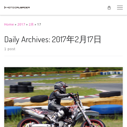
Skip to content
Men
Home
»
2017
»
2月
»
17
Daily Archives:
2017年2月17日
1 post
常々「ハスクバーナ」と多めにつぶやいているので怪訝に(？)思われているか
もしれないのでその説明をかけ […]