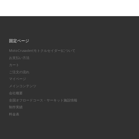
固定ページ
MotoCrusader(モトクルセイダー)について
お支払い方法
カート
ご注文の流れ
マイページ
メインコンテンツ
会社概要
全国オフロードコース・サーキット施設情報
制作実績
料金表