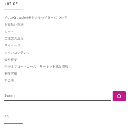
NOTICE
MotoCrusader(モトクルセイダー)について
お支払い方法
カート
ご注文の流れ
マイページ
メインコンテンツ
会社概要
全国オフロードコース・サーキット施設情報
制作実績
料金表
SEARCH
Se
PR