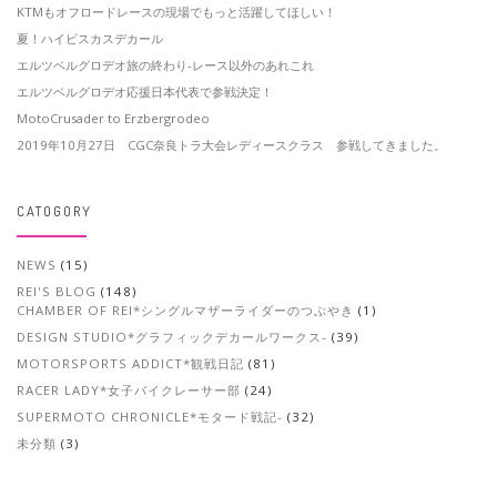
KTMもオフロードレースの現場でもっと活躍してほしい！
夏！ハイビスカスデカール
エルツベルグロデオ旅の終わり-レース以外のあれこれ
エルツベルグロデオ応援日本代表で参戦決定！
MotoCrusader to Erzbergrodeo
2019年10月27日 CGC奈良トラ大会レディースクラス 参戦してきました。
CATOGORY
NEWS
(15)
REI'S BLOG
(148)
CHAMBER OF REI*シングルマザーライダーのつぶやき
(1)
DESIGN STUDIO*グラフィックデカールワークス-
(39)
MOTORSPORTS ADDICT*観戦日記
(81)
RACER LADY*女子バイクレーサー部
(24)
SUPERMOTO CHRONICLE*モタード戦記-
(32)
未分類
(3)