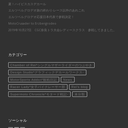
夏！ハイビスカスデカール
エルツベルグロデオ旅の終わり-レース以外のあれこれ
エルツベルグロデオ応援日本代表で参戦決定！
MotoCrusader to Erzbergrodeo
2019年10月27日 CGC奈良トラ大会レディースクラス 参戦してきました。
カテゴリー
Chamber of Rei*シングルマザーライダーのつぶやき
Design Studio*グラフィックデカールワークス-
MotorSports Addict*観戦日記
News
Racer Lady*女子バイクレーサー部
Rei's blog
Supermoto Chronicle*モタード戦記-
未分類
ソーシャル