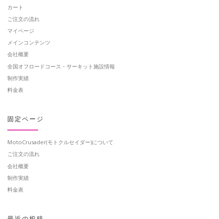
カート
ご注文の流れ
マイページ
メインコンテンツ
会社概要
全国オフロードコース・サーキット施設情報
制作実績
料金表
固定ページ
MotoCrusader(モトクルセイダー)について
ご注文の流れ
会社概要
制作実績
料金表
最近の投稿