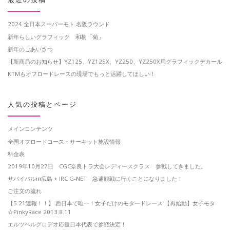
2024 全日本スーパーモト 名阪ラウンド
新年らしいグラフィック 和柄「菊」
新年のごあいさつ
【新商品のお知らせ】YZ125、YZ125X、YZ250、YZ250X用グラフィックデカール
KTMもオフロードレースの現場でもっと活躍してほしい！
人気の投稿とページ
メインコンテンツ
全国オフロードコース・サーキット施設情報
料金表
2019年10月27日 CGC奈良トラ大会レディースクラス 参戦してきました。
サバイバルin広島 + IRC G-NET 急遽観戦に行くことになりました！
ご注文の流れ
【5.21速報！！】 西日本で唯一！女子だけのモタードレース 【再始動】女子モタ
☆PinkyRace 2013.8.11
エルツベルグロデオ応援日本代表で参戦決定！