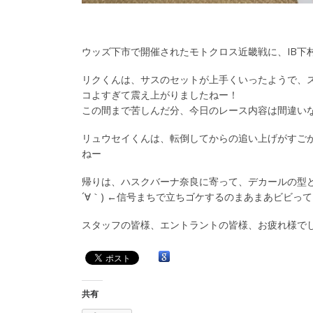
ウッズ下市で開催されたモトクロス近畿戦に、IB下
リクくんは、サスのセットが上手くいったようで、ス
コよすぎて震え上がりましたねー！
この間まで苦しんだ分、今日のレース内容は間違い
リュウセイくんは、転倒してからの追い上げがすご
ねー
帰りは、ハスクバーナ奈良に寄って、デカールの型ど
´∀｀) ←信号まちで立ちゴケするのまあまあビビっ
スタッフの皆様、エントラントの皆様、お疲れ様でした(๑
共有