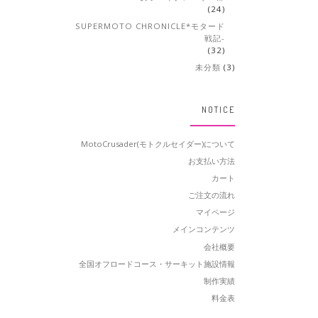
(24)
SUPERMOTO CHRONICLE*モタード
戦記-
(32)
未分類
(3)
NOTICE
MotoCrusader(モトクルセイダー)について
お支払い方法
カート
ご注文の流れ
マイページ
メインコンテンツ
会社概要
全国オフロードコース・サーキット施設情報
制作実績
料金表