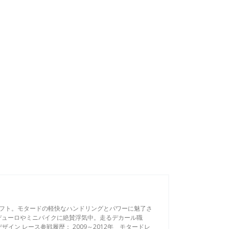
フト。モタードの軽快なハンドリングとパワーに魅了さ
デューロやミニバイクに絶賛浮気中。走るデカール職
ザイン レース参戦履歴： 2009～2012年 モタードレ