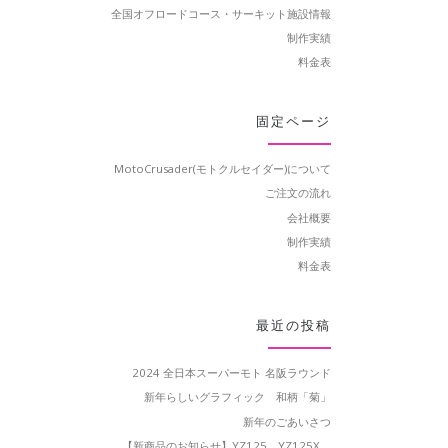
全国オフロードコース・サーキット施設情報
制作実績
料金表
固定ページ
MotoCrusader(モトクルセイダー)について
ご注文の流れ
会社概要
制作実績
料金表
最近の投稿
2024 全日本スーパーモト 名阪ラウンド
新年らしいグラフィック 和柄「菊」
新年のごあいさつ
【新商品のお知らせ】YZ125、YZ125X、