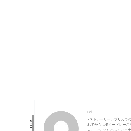
rei
2ストレーサーレプリカで
AUTHOR
れてからはモタードレース
人。 マシン： ハスクバーナ