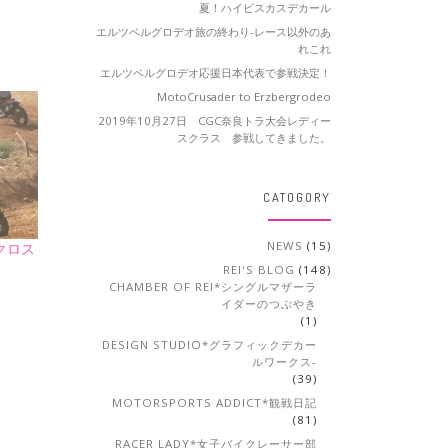
夏！ハイビスカスデカール
エルツベルグロデオ旅の終わり-レース以外のあ
れこれ
エルツベルグロデオ応援日本代表で参戦決定！
MotoCrusader to Erzbergrodeo
2019年10月27日 CGC奈良トラ大会レディー
スクラス 参戦してきました。
CATOGORY
NEWS
(15)
クロス
園
REI'S BLOG
(148)
CHAMBER OF REI*シングルマザーラ
イダーのつぶやき
(1)
DESIGN STUDIO*グラフィックデカー
ルワークス-
(39)
MOTORSPORTS ADDICT*観戦日記
(81)
RACER LADY*女子バイクレーサー部