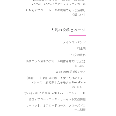
YZ250、YZ250X用グラフィックデカール
KTMもオフロードレースの現場でもっと活躍し
てほしい！
人気の投稿とページ
メインコンテンツ
料金表
ご注文の流れ
高橋ロッシ選手のデカール制作させていただき
ました。
WSB2008第8戦ミサノ
【速報！！】 西日本で唯一！女子だけのモター
ドレース 【再始動】女子モタ☆PinkyRace
2013.8.11
サバイバルin 広島＆G-NET ハードエンデューロ
全国オフロードコース・サーキット施設情報
サーキット、オフロードコース クローズドコ
ース問題