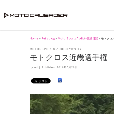
Skip to content
Home
»
Rei's blog
»
MotorSports Addict*観戦日記
»
モトクロ
MOTORSPORTS ADDICT*観戦日記
モトクロス近畿選手権
by
rei
|
Published
2016年5月26日