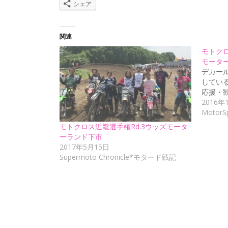
シェア
関連
モトク
モータ
デカー
してい
応援・
2016年
MotorS
モトクロス近畿選手権Rd.3ウッズモータ
ーランド下市
2017年5月15日
Supermoto Chronicle*モタード戦記-