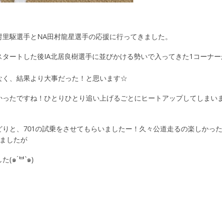
村里駆選手とNA田村龍星選手の応援に行ってきました。
タートした後IA北居良樹選手に並びかける勢いで入ってきた1コーナー
なく、結果より大事だった！と思います☆
かったですね！ひとりひとり追い上げるごとにヒートアップしてしまい
りと、701の試乗をさせてもらいましたー！久々公道走るの楽しかった
てましたが
 ́ᄇ`๑)