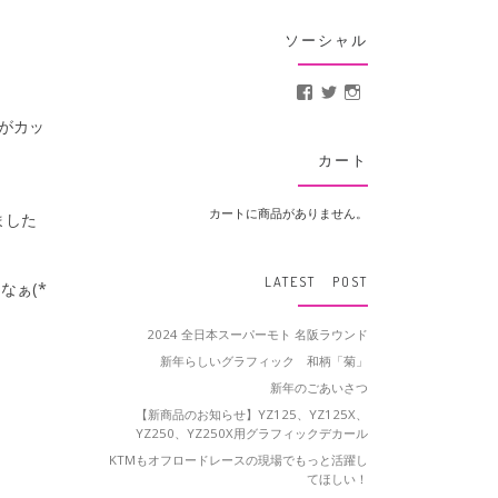
ソーシャル
MotoCrusader さんの
@MotoCrusader 
motocrusader
がカッ
カート
カートに商品がありません。
ました
LATEST POST
なぁ(*
2024 全日本スーパーモト 名阪ラウンド
新年らしいグラフィック 和柄「菊」
新年のごあいさつ
【新商品のお知らせ】YZ125、YZ125X、
YZ250、YZ250X用グラフィックデカール
KTMもオフロードレースの現場でもっと活躍し
てほしい！