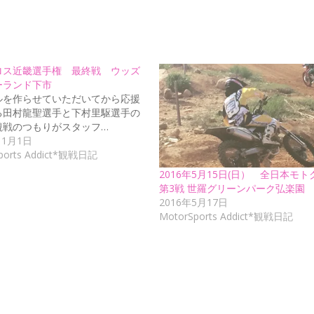
ロス近畿選手権 最終戦 ウッズ
ーランド下市
ルを作らせていただいてから応援
る田村龍聖選手と下村里駆選手の
観戦のつもりがスタッフ…
11月1日
ports Addict*観戦日記
2016年5月15日(日） 全日本モト
第3戦 世羅グリーンパーク弘楽
2016年5月17日
MotorSports Addict*観戦日記