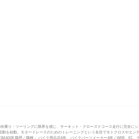
の街乗り・ツーリングに限界を感じ、サーキット・クローズドコース走行に完全にシ
活動を始動。モタードレースのためのトレーニングという名目でモトクロスやエン
SM400R 職歴／職種： バイク用品店6年、バイクパーツメーカー4年／WEB、EC、デ