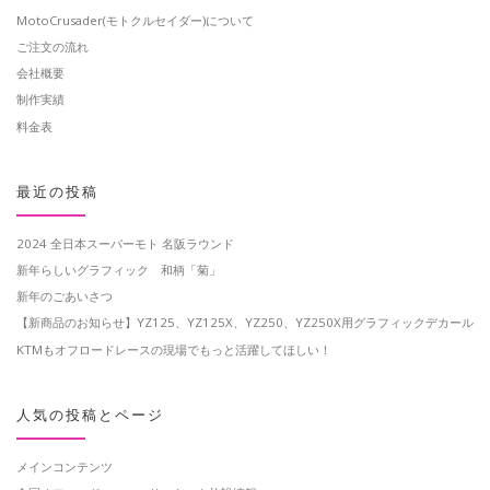
MotoCrusader(モトクルセイダー)について
ご注文の流れ
会社概要
制作実績
料金表
最近の投稿
2024 全日本スーパーモト 名阪ラウンド
新年らしいグラフィック 和柄「菊」
新年のごあいさつ
【新商品のお知らせ】YZ125、YZ125X、YZ250、YZ250X用グラフィックデカール
KTMもオフロードレースの現場でもっと活躍してほしい！
人気の投稿とページ
メインコンテンツ