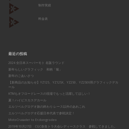
制作実績
料金表
最近の投稿
2024 全日本スーパーモト 名阪ラウンド
新年らしいグラフィック 和柄「菊」
新年のごあいさつ
【新商品のお知らせ】YZ125、YZ125X、YZ250、YZ250X用グラフィックデカ
ール
KTMもオフロードレースの現場でもっと活躍してほしい！
夏！ハイビスカスデカール
エルツベルグロデオ旅の終わり-レース以外のあれこれ
エルツベルグロデオ応援日本代表で参戦決定！
MotoCrusader to Erzbergrodeo
2019年10月27日 CGC奈良トラ大会レディースクラス 参戦してきました。