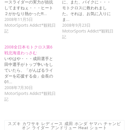
ースライダーの実力が拮抗
に、また、バイクに・・・
してますねぇ・・・ヒート
モトクロスに救われまし
２がかなり熱かった!!!…
た。それは、お気に入りに
2008年11月5日
ま…
MotorSports Addict*観戦日
2008年9月23日
記
MotorSports Addict*観戦日
記
2008全日本モトクロス第6
戦北海道わっさむ
いやはや・・・成田選手と
田中選手がトップ争いをし
ていたら、「がんばるライ
ダーを応援する会」会長の
01…
2008年7月30日
MotorSports Addict*観戦日
記
スズキ カワサキ レディース 成田 ホンダ ヤマハ チャンピ
オン ライダー アンドリュー Heat ショート