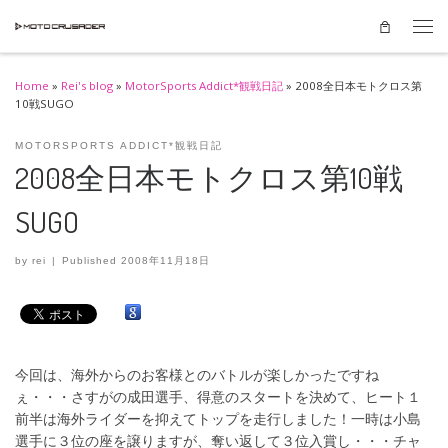
Skip to content
Men
Home
»
Rei's blog
»
MotorSports Addict*観戦日記
»
2008全日本モトクロス第
10戦SUGO
MOTORSPORTS ADDICT*観戦日記
2008全日本モトクロス第10戦
SUGO
by
rei
|
Published
2008年11月18日
今回は、海外からのお客様とのバトルが楽しかったですね
ぇ・・・さすがの成田選手、得意のスタートを決めて、ヒート１
前半は海外ライダーを抑えてトップを走行しました！一時は小島
選手に３位の座を譲りますが、奪い返して３位入賞し・・・チャ