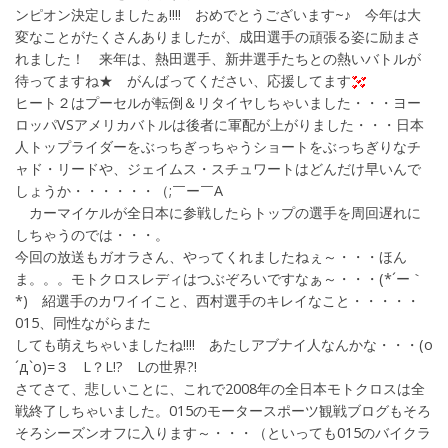
ンピオン決定しましたぁ!!!! おめでとうございます~♪ 今年は大
変なことがたくさんありましたが、成田選手の頑張る姿に励まさ
れました！ 来年は、熱田選手、新井選手たちとの熱いバトルが
待ってますね★ がんばってください、応援してます
ヒート２はプーセルが転倒＆リタイヤしちゃいました・・・ヨー
ロッパVSアメリカバトルは後者に軍配が上がりました・・・日本
人トップライダーをぶっちぎっちゃうショートをぶっちぎりなチ
ャド・リードや、ジェイムス・スチュワートはどんだけ早いんで
しょうか・・・・・・（;￣ー￣A
カーマイケルが全日本に参戦したらトップの選手を周回遅れに
しちゃうのでは・・・。
今回の放送もガオラさん、やってくれましたねぇ～・・・ほん
ま。。。モトクロスレディはつぶぞろいですなぁ～・・・(*´ー｀
*) 紹選手のカワイイこと、西村選手のキレイなこと・・・・・
015、同性ながらまた
しても萌えちゃいましたね!!!! あたしアブナイ人なんかな・・・(o
´д`o)=３ L？L!? Lの世界?!
さてさて、悲しいことに、これで2008年の全日本モトクロスは全
戦終了しちゃいました。015のモータースポーツ観戦ブログもそろ
そろシーズンオフに入ります～・・・（といっても015のバイクラ