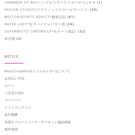
CHAMBER OF REI*シングルマザーライダーのつぶやき
(1)
DESIGN STUDIO*グラフィックデカールワークス-
(39)
MOTORSPORTS ADDICT*観戦日記
(81)
RACER LADY*女子バイクレーサー部
(24)
SUPERMOTO CHRONICLE*モタード戦記-
(32)
未分類
(3)
NOTICE
MotoCrusader(モトクルセイダー)について
お支払い方法
カート
ご注文の流れ
マイページ
メインコンテンツ
会社概要
全国オフロードコース・サーキット施設情報
制作実績