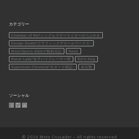
カテゴリー
Chamber of Rei*シングルマザーライダーのつぶやき
Design Studio*グラフィックデカールワークス-
MotorSports Addict*観戦日記
News
Racer Lady*女子バイクレーサー部
Rei's blog
Supermoto Chronicle*モタード戦記-
未分類
ソーシャル
MotoCrusader さんのプロフィールを Facebook で表示
@MotoCrusader さんのプロフィールを Twitter で表示
motocrusader4 さんのプロフィールを Instagram で表
© 2026
Moto Crusader
– All rights reserved