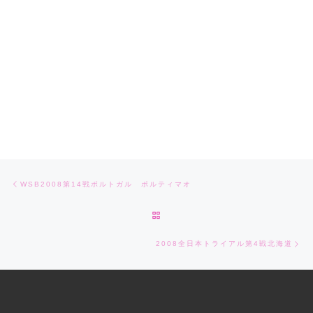
Post navigation
Previous post
WSB2008第14戦ポルトガル ポルティマオ
BACK TO POST LIST
Ne
2008全日本トライアル第4戦北海道