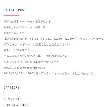
LATEST POST
2024 全日本スーパーモト 名阪ラウンド
新年らしいグラフィック 和柄「菊」
新年のごあいさつ
【新商品のお知らせ】YZ125、YZ125X、YZ250、YZ250X用グラフィックデカール
KTMもオフロードレースの現場でもっと活躍してほしい！
夏！ハイビスカスデカール
エルツベルグロデオ旅の終わり-レース以外のあれこれ
エルツベルグロデオ応援日本代表で参戦決定！
MotoCrusader to Erzbergrodeo
2019年10月27日 CGC奈良トラ大会レディースクラス 参戦してきました。
CATOGORY
NEWS
(15)
REI'S BLOG
(148)