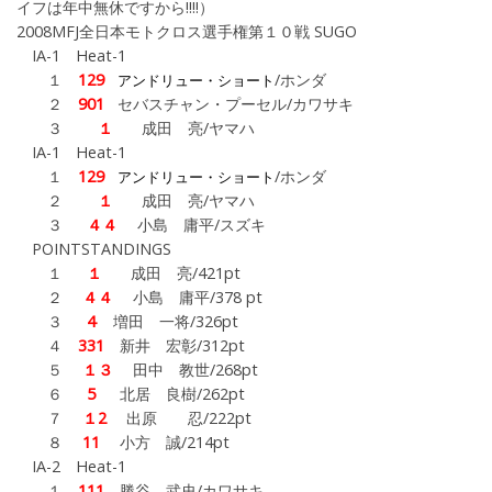
イフは年中無休ですから!!!!）
2008MFJ全日本モトクロス選手権第１０戦 SUGO
IA-1 Heat-1
１
129
/ホンダ
アンドリュー・ショート
２
901
セバスチャン・プーセル/カワサキ
３
１
成田 亮
/ヤマハ
IA-1 Heat-1
１
129
/ホンダ
アンドリュー・ショート
２
１
成田 亮
/ヤマハ
３
４４
小島 庸平/スズキ
POINTSTANDINGS
１
１
成田 亮/421pt
２
４４
小島 庸平/378 pt
３
4
増田 一将/326pt
４
331
新井 宏彰/312pt
５
１３
田中 教世/268pt
６
5
北居 良樹/262pt
７
１2
出原 忍/222pt
８
11
小方 誠/214pt
IA-2 Heat-1
１
111
勝谷 武史/カワサキ