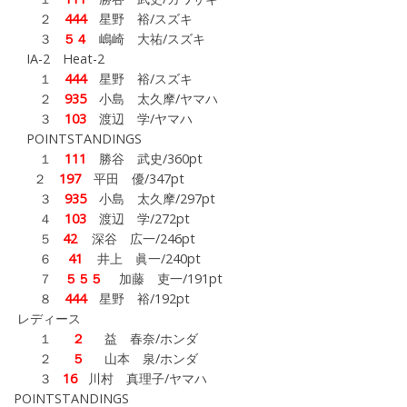
２
444
星野 裕/スズキ
３
５４
嶋崎 大祐/スズキ
IA-2 Heat-2
１
444
星野 裕/スズキ
２
935
小島 太久摩/ヤマハ
３
103
渡辺 学/ヤマハ
POINTSTANDINGS
１
111
勝谷 武史/360pt
２
197
平田 優/347pt
３
935
小島 太久摩/297pt
４
103
渡辺 学/272pt
５
42
深谷 広一/246pt
６
41
井上 眞一/240pt
７
５５５
加藤 吏一/191pt
８
444
星野 裕/192pt
レディース
１
２
益 春奈/ホンダ
２
５
山本 泉/ホンダ
３
16
川村 真理子/ヤマハ
POINTSTANDINGS