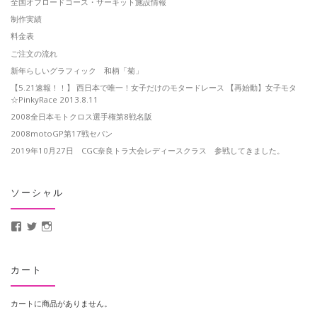
全国オフロードコース・サーキット施設情報
制作実績
料金表
ご注文の流れ
新年らしいグラフィック 和柄「菊」
【5.21速報！！】 西日本で唯一！女子だけのモタードレース 【再始動】女子モタ
☆PinkyRace 2013.8.11
2008全日本モトクロス選手権第8戦名阪
2008motoGP第17戦セパン
2019年10月27日 CGC奈良トラ大会レディースクラス 参戦してきました。
ソーシャル
MotoCrusader さんのプロフィールを Facebook で表示
@MotoCrusader さんのプロフィールを Twitter で表示
motocrusader4 さんのプロフィールを Instagram で表示
カート
カートに商品がありません。