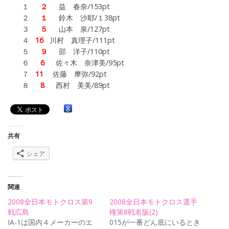
１
２
益 春奈/153pt
２
１
鈴木 沙耶/１38pt
３
５
山本 泉/127pt
４
16
川村 真理子/111pt
５
９
邵 洋子/110pt
６
6
佐々木 奈津美/95pt
７
11
佐藤 摩弥/92pt
８
8
西村 美美/89pt
共有
シェア
関連
2008全日本モトクロス第9
2008全日本モトクロス選手
戦広島
権第8戦名阪(2)
IA-1は国内４メーカーのエ
015が一番どん底にいるとき