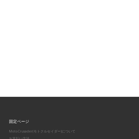
固定ページ
MotoCrusader(モトクルセイダー)について
お支払い方法