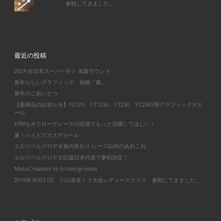
参戦してきました。
最近の投稿
2024 全日本スーパーモト 名阪ラウンド
新年らしいグラフィック 和柄「菊」
新年のごあいさつ
【新商品のお知らせ】YZ125、YZ125X、YZ250、YZ250X用グラフィックデカ
ール
KTMもオフロードレースの現場でもっと活躍してほしい！
夏！ハイビスカスデカール
エルツベルグロデオ旅の終わり-レース以外のあれこれ
エルツベルグロデオ応援日本代表で参戦決定！
MotoCrusader to Erzbergrodeo
2019年10月27日 CGC奈良トラ大会レディースクラス 参戦してきました。