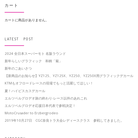
カート
カートに商品がありません。
LATEST POST
2024 全日本スーパーモト 名阪ラウンド
新年らしいグラフィック 和柄「菊」
新年のごあいさつ
【新商品のお知らせ】YZ125、YZ125X、YZ250、YZ250X用グラフィックデカール
KTMもオフロードレースの現場でもっと活躍してほしい！
夏！ハイビスカスデカール
エルツベルグロデオ旅の終わり-レース以外のあれこれ
エルツベルグロデオ応援日本代表で参戦決定！
MotoCrusader to Erzbergrodeo
2019年10月27日 CGC奈良トラ大会レディースクラス 参戦してきました。