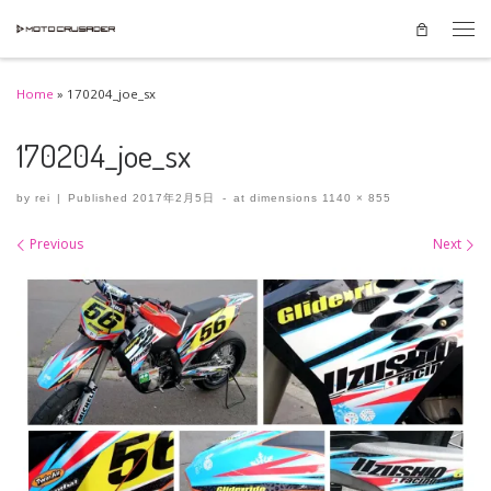
Skip to content
Men
Home
»
170204_joe_sx
170204_joe_sx
by
rei
|
Published
2017年2月5日
-
at dimensions
1140 × 855
Images navigation
Previous
Next