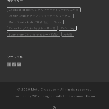
カテゴリー
Chamber of Rei*シングルマザーライダーのつぶやき
Design Studio*グラフィックデカールワークス-
MotorSports Addict*観戦日記
News
Racer Lady*女子バイクレーサー部
Rei's blog
Supermoto Chronicle*モタード戦記-
未分類
ソーシャル
MotoCrusader さんのプロフィールを Facebook で表示
@MotoCrusader さんのプロフィールを Twitter で表示
motocrusader4 さんのプロフィールを Instagram で表
© 2026
Moto Crusader
– All rights reserved
Powered by
WP
– Designed with the
Customizr theme