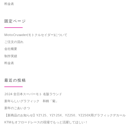
料金表
固定ページ
MotoCrusader(モトクルセイダー)について
ご注文の流れ
会社概要
制作実績
料金表
最近の投稿
2024 全日本スーパーモト 名阪ラウンド
新年らしいグラフィック 和柄「菊」
新年のごあいさつ
【新商品のお知らせ】YZ125、YZ125X、YZ250、YZ250X用グラフィックデカール
KTMもオフロードレースの現場でもっと活躍してほしい！