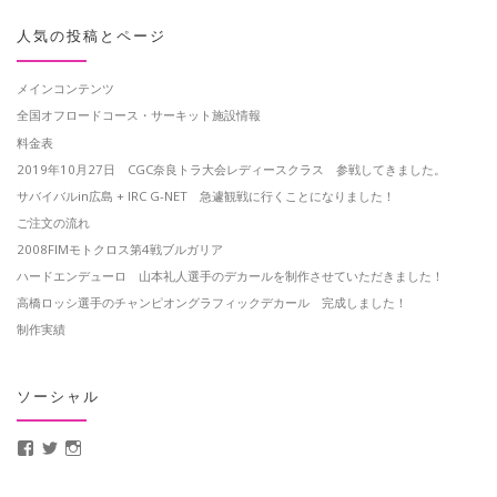
人気の投稿とページ
メインコンテンツ
全国オフロードコース・サーキット施設情報
料金表
2019年10月27日 CGC奈良トラ大会レディースクラス 参戦してきました。
サバイバルin広島 + IRC G-NET 急遽観戦に行くことになりました！
ご注文の流れ
2008FIMモトクロス第4戦ブルガリア
ハードエンデューロ 山本礼人選手のデカールを制作させていただきました！
高橋ロッシ選手のチャンピオングラフィックデカール 完成しました！
制作実績
ソーシャル
MotoCrusader さんのプロフィールを Facebook で表示
@MotoCrusader さんのプロフィールを Twitter で表示
motocrusader4 さんのプロフィールを Instagram で表示