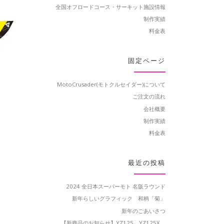
全国オフロードコース・サーキット施設情報
制作実績
料金表
固定ページ
MotoCrusader(モトクルセイダー)について
ご注文の流れ
会社概要
制作実績
料金表
最近の投稿
2024 全日本スーパーモト 名阪ラウンド
新年らしいグラフィック 和柄「菊」
新年のごあいさつ
【新商品のお知らせ】YZ125、YZ125X、