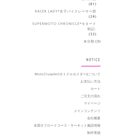
(81)
RACER LADY*女子バイクレーサー部
(24)
SUPERMOTO CHRONICLE*モタード
戦記-
(32)
未分類
(3)
NOTICE
MotoCrusader(モトクルセイダー)について
お支払い方法
カート
ご注文の流れ
マイページ
メインコンテンツ
会社概要
全国オフロードコース・サーキット施設情報
制作実績