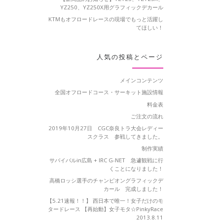
YZ250、YZ250X用グラフィックデカール
KTMもオフロードレースの現場でもっと活躍し
てほしい！
人気の投稿とページ
メインコンテンツ
全国オフロードコース・サーキット施設情報
料金表
ご注文の流れ
2019年10月27日 CGC奈良トラ大会レディー
スクラス 参戦してきました。
制作実績
サバイバルin広島 + IRC G-NET 急遽観戦に行
くことになりました！
高橋ロッシ選手のチャンピオングラフィックデ
カール 完成しました！
【5.21速報！！】 西日本で唯一！女子だけのモ
タードレース 【再始動】女子モタ☆PinkyRace
2013.8.11