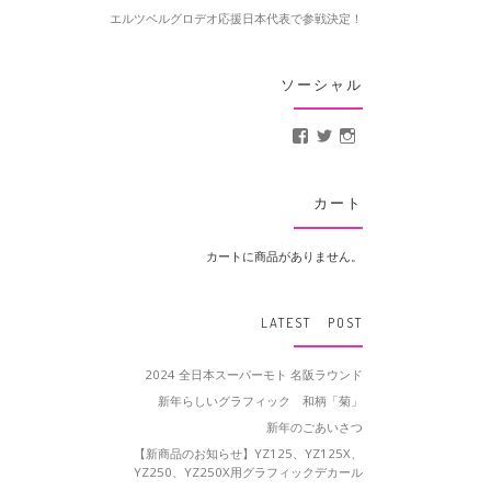
エルツベルグロデオ応援日本代表で参戦決定！
ソーシャル
MotoCrusader さんの
@MotoCrusader 
motocrusader
カート
カートに商品がありません。
LATEST POST
2024 全日本スーパーモト 名阪ラウンド
新年らしいグラフィック 和柄「菊」
新年のごあいさつ
【新商品のお知らせ】YZ125、YZ125X、
YZ250、YZ250X用グラフィックデカール