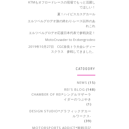
KTMもオフロードレースの現場でもっと活躍し
てほしい！
夏！ハイビスカスデカール
エルツベルグロデオ旅の終わり-レース以外のあ
れこれ
エルツベルグロデオ応援日本代表で参戦決定！
MotoCrusader to Erzbergrodeo
2019年10月27日 CGC奈良トラ大会レディー
スクラス 参戦してきました。
CATOGORY
NEWS
(15)
REI'S BLOG
(148)
CHAMBER OF REI*シングルマザーラ
イダーのつぶやき
(1)
DESIGN STUDIO*グラフィックデカー
ルワークス-
(39)
MOTORSPORTS ADDICT*観戦日記