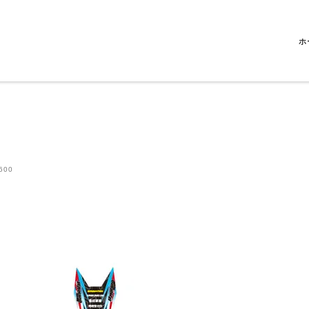
ホ
600