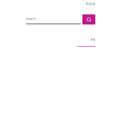
料金表
SEARCH
Search …
PR