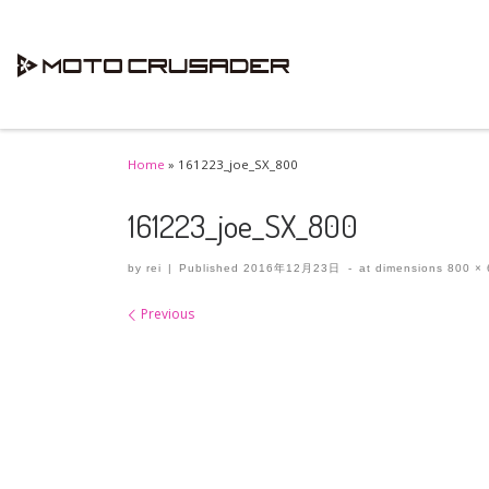
Skip to content
Home
»
161223_joe_SX_800
161223_joe_SX_800
by
rei
|
Published
2016年12月23日
-
at dimensions
800 × 
Images navigation
Previous