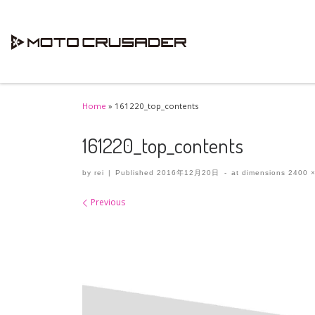
Skip to content
Home
»
161220_top_contents
161220_top_contents
by
rei
|
Published
2016年12月20日
-
at dimensions
2400 ×
Images navigation
Previous