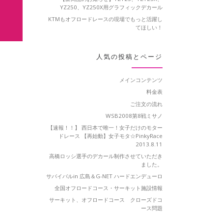
YZ250、YZ250X用グラフィックデカール
KTMもオフロードレースの現場でもっと活躍し
てほしい！
人気の投稿とページ
メインコンテンツ
料金表
ご注文の流れ
WSB2008第8戦ミサノ
【速報！！】 西日本で唯一！女子だけのモター
ドレース 【再始動】女子モタ☆PinkyRace
2013.8.11
高橋ロッシ選手のデカール制作させていただき
ました。
サバイバルin 広島＆G-NET ハードエンデューロ
全国オフロードコース・サーキット施設情報
サーキット、オフロードコース クローズドコ
ース問題