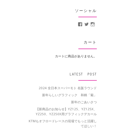
ソーシャル
MotoCrusader さんの
@MotoCrusader 
motocrusader
カート
カートに商品がありません。
LATEST POST
2024 全日本スーパーモト 名阪ラウンド
新年らしいグラフィック 和柄「菊」
新年のごあいさつ
【新商品のお知らせ】YZ125、YZ125X、
YZ250、YZ250X用グラフィックデカール
KTMもオフロードレースの現場でもっと活躍し
てほしい！