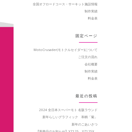
全国オフロードコース・サーキット施設情報
制作実績
料金表
固定ページ
MotoCrusader(モトクルセイダー)について
ご注文の流れ
会社概要
制作実績
料金表
最近の投稿
2024 全日本スーパーモト 名阪ラウンド
新年らしいグラフィック 和柄「菊」
新年のごあいさつ
【新商品のお知らせ】YZ125、YZ125X、