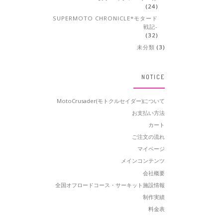
(24)
SUPERMOTO CHRONICLE*モタード
戦記-
(32)
未分類
(3)
NOTICE
MotoCrusader(モトクルセイダー)について
お支払い方法
カート
ご注文の流れ
マイページ
メインコンテンツ
会社概要
全国オフロードコース・サーキット施設情報
制作実績
料金表