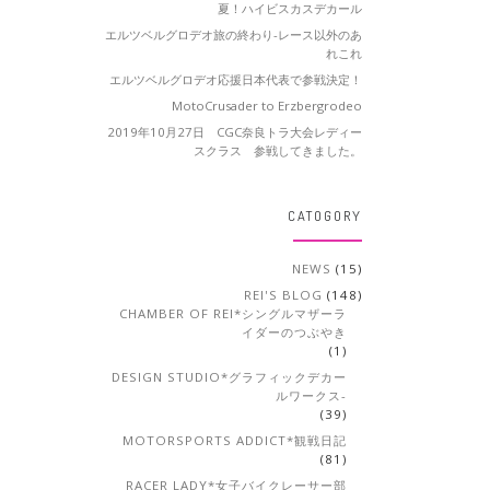
夏！ハイビスカスデカール
エルツベルグロデオ旅の終わり-レース以外のあ
れこれ
エルツベルグロデオ応援日本代表で参戦決定！
MotoCrusader to Erzbergrodeo
2019年10月27日 CGC奈良トラ大会レディー
スクラス 参戦してきました。
CATOGORY
NEWS
(15)
REI'S BLOG
(148)
CHAMBER OF REI*シングルマザーラ
イダーのつぶやき
(1)
DESIGN STUDIO*グラフィックデカー
ルワークス-
(39)
MOTORSPORTS ADDICT*観戦日記
(81)
RACER LADY*女子バイクレーサー部