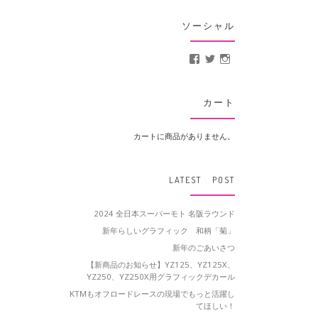
ソーシャル
MotoCrusader さんの
@MotoCrusader 
motocrusader
カート
カートに商品がありません。
LATEST POST
2024 全日本スーパーモト 名阪ラウンド
新年らしいグラフィック 和柄「菊」
新年のごあいさつ
【新商品のお知らせ】YZ125、YZ125X、
YZ250、YZ250X用グラフィックデカール
KTMもオフロードレースの現場でもっと活躍し
てほしい！