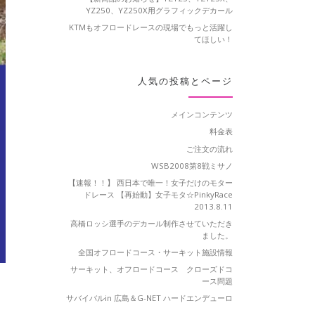
YZ250、YZ250X用グラフィックデカール
KTMもオフロードレースの現場でもっと活躍し
てほしい！
人気の投稿とページ
メインコンテンツ
料金表
ご注文の流れ
WSB2008第8戦ミサノ
【速報！！】 西日本で唯一！女子だけのモター
ドレース 【再始動】女子モタ☆PinkyRace
2013.8.11
高橋ロッシ選手のデカール制作させていただき
ました。
全国オフロードコース・サーキット施設情報
サーキット、オフロードコース クローズドコ
ース問題
サバイバルin 広島＆G-NET ハードエンデューロ