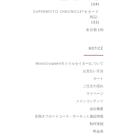
(24)
SUPERMOTO CHRONICLE*モタード
戦記-
(32)
未分類
(3)
NOTICE
MotoCrusader(モトクルセイダー)について
お支払い方法
カート
ご注文の流れ
マイページ
メインコンテンツ
会社概要
全国オフロードコース・サーキット施設情報
制作実績
料金表