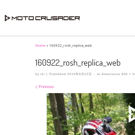
Skip to content
Home
»
160922_rosh_replica_web
160922_rosh_replica_web
by
rei
|
Published
2016年9月22日
-
at dimensions
800 × 1
Images navigation
Previous