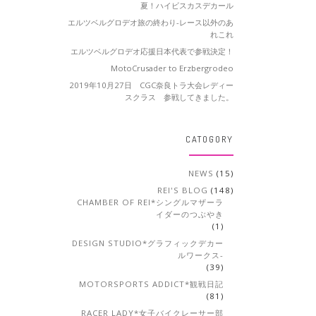
夏！ハイビスカスデカール
エルツベルグロデオ旅の終わり-レース以外のあ
れこれ
エルツベルグロデオ応援日本代表で参戦決定！
MotoCrusader to Erzbergrodeo
2019年10月27日 CGC奈良トラ大会レディー
スクラス 参戦してきました。
CATOGORY
NEWS
(15)
REI'S BLOG
(148)
CHAMBER OF REI*シングルマザーラ
イダーのつぶやき
(1)
DESIGN STUDIO*グラフィックデカー
ルワークス-
(39)
MOTORSPORTS ADDICT*観戦日記
(81)
RACER LADY*女子バイクレーサー部