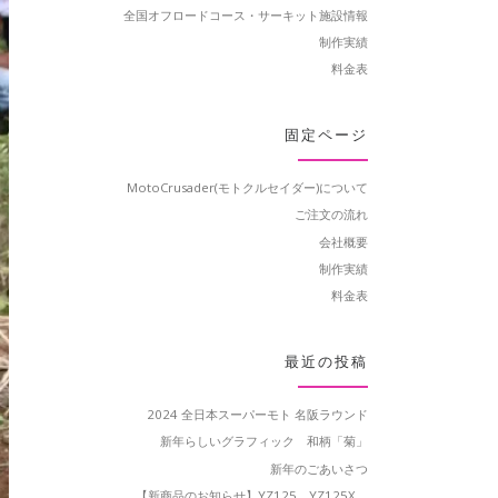
全国オフロードコース・サーキット施設情報
制作実績
料金表
固定ページ
MotoCrusader(モトクルセイダー)について
ご注文の流れ
会社概要
制作実績
料金表
最近の投稿
2024 全日本スーパーモト 名阪ラウンド
新年らしいグラフィック 和柄「菊」
新年のごあいさつ
【新商品のお知らせ】YZ125、YZ125X、