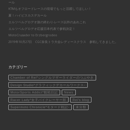
ール
KTMもオフロードレースの現場でもっと活躍してほしい！
夏！ハイビスカスデカール
エルツベルグロデオ旅の終わり-レース以外のあれこれ
エルツベルグロデオ応援日本代表で参戦決定！
MotoCrusader to Erzbergrodeo
2019年10月27日 CGC奈良トラ大会レディースクラス 参戦してきました。
カテゴリー
Chamber of Rei*シングルマザーライダーのつぶやき
Design Studio*グラフィックデカールワークス-
MotorSports Addict*観戦日記
News
Racer Lady*女子バイクレーサー部
Rei's blog
Supermoto Chronicle*モタード戦記-
未分類