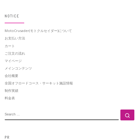
NOTICE
MotoCrusader(モトクルセイダー)について
お支払い方法
カート
ご注文の流れ
マイページ
メインコンテンツ
会社概要
全国オフロードコース・サーキット施設情報
制作実績
料金表
SEARCH
Se
PR