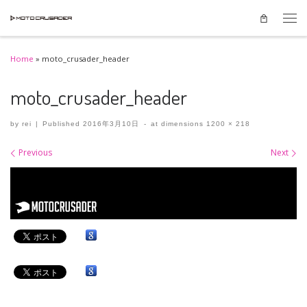
Skip to content
Men
Home
»
moto_crusader_header
moto_crusader_header
by
rei
|
Published
2016年3月10日
-
at dimensions
1200 × 218
Images navigation
Previous
Next