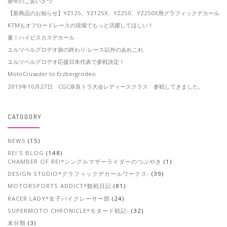
新年のごあいさつ
【新商品のお知らせ】YZ125、YZ125X、YZ250、YZ250X用グラフィックデカール
KTMもオフロードレースの現場でもっと活躍してほしい！
夏！ハイビスカスデカール
エルツベルグロデオ旅の終わり-レース以外のあれこれ
エルツベルグロデオ応援日本代表で参戦決定！
MotoCrusader to Erzbergrodeo
2019年10月27日 CGC奈良トラ大会レディースクラス 参戦してきました。
CATOGORY
NEWS
(15)
REI'S BLOG
(148)
CHAMBER OF REI*シングルマザーライダーのつぶやき
(1)
DESIGN STUDIO*グラフィックデカールワークス-
(39)
MOTORSPORTS ADDICT*観戦日記
(81)
RACER LADY*女子バイクレーサー部
(24)
SUPERMOTO CHRONICLE*モタード戦記-
(32)
未分類
(3)