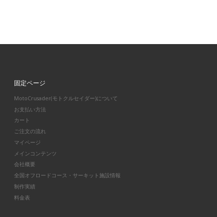
固定ページ
MotoCrusader(モトクルセイダー)について
お支払い方法
カート
ご注文の流れ
マイページ
メインコンテンツ
会社概要
全国オフロードコース・サーキット施設情報
制作実績
料金表