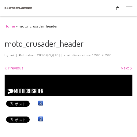
Skip to content
Men
Home
»
moto_crusader_header
moto_crusader_header
by
rei
|
Published
2016年3月10日
-
at dimensions
1200 × 200
Images navigation
Previous
Next