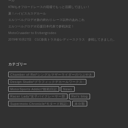
ール
KTMもオフロードレースの現場でもっと活躍してほしい！
夏！ハイビスカスデカール
エルツベルグロデオ旅の終わり-レース以外のあれこれ
エルツベルグロデオ応援日本代表で参戦決定！
MotoCrusader to Erzbergrodeo
2019年10月27日 CGC奈良トラ大会レディースクラス 参戦してきました。
カテゴリー
Chamber of Rei*シングルマザーライダーのつぶやき
Design Studio*グラフィックデカールワークス-
MotorSports Addict*観戦日記
News
Racer Lady*女子バイクレーサー部
Rei's blog
Supermoto Chronicle*モタード戦記-
未分類