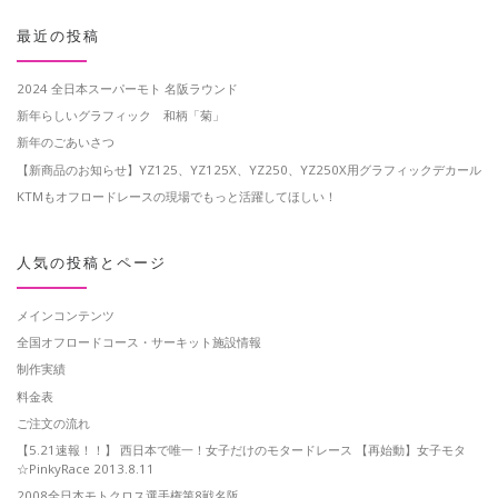
最近の投稿
2024 全日本スーパーモト 名阪ラウンド
新年らしいグラフィック 和柄「菊」
新年のごあいさつ
【新商品のお知らせ】YZ125、YZ125X、YZ250、YZ250X用グラフィックデカール
KTMもオフロードレースの現場でもっと活躍してほしい！
人気の投稿とページ
メインコンテンツ
全国オフロードコース・サーキット施設情報
制作実績
料金表
ご注文の流れ
【5.21速報！！】 西日本で唯一！女子だけのモタードレース 【再始動】女子モタ
☆PinkyRace 2013.8.11
2008全日本モトクロス選手権第8戦名阪