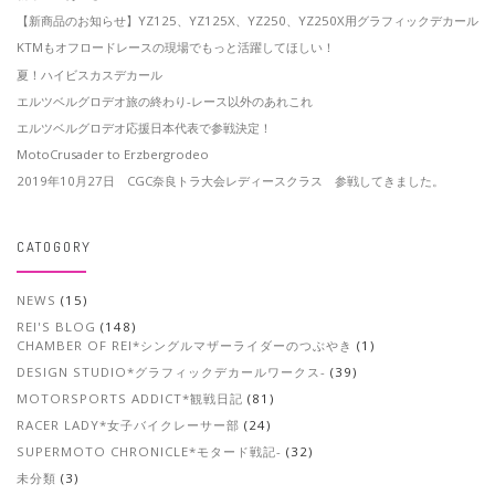
【新商品のお知らせ】YZ125、YZ125X、YZ250、YZ250X用グラフィックデカール
KTMもオフロードレースの現場でもっと活躍してほしい！
夏！ハイビスカスデカール
エルツベルグロデオ旅の終わり-レース以外のあれこれ
エルツベルグロデオ応援日本代表で参戦決定！
MotoCrusader to Erzbergrodeo
2019年10月27日 CGC奈良トラ大会レディースクラス 参戦してきました。
CATOGORY
NEWS
(15)
REI'S BLOG
(148)
CHAMBER OF REI*シングルマザーライダーのつぶやき
(1)
DESIGN STUDIO*グラフィックデカールワークス-
(39)
MOTORSPORTS ADDICT*観戦日記
(81)
RACER LADY*女子バイクレーサー部
(24)
SUPERMOTO CHRONICLE*モタード戦記-
(32)
未分類
(3)