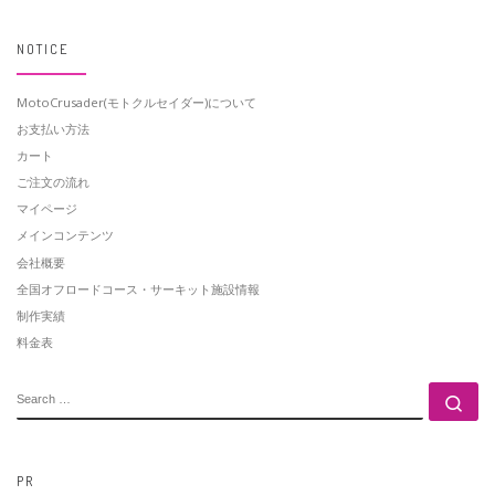
NOTICE
MotoCrusader(モトクルセイダー)について
お支払い方法
カート
ご注文の流れ
マイページ
メインコンテンツ
会社概要
全国オフロードコース・サーキット施設情報
制作実績
料金表
SEARCH
Se
PR