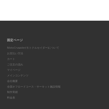
固定ページ
MotoCrusader(モトクルセイダー)について
お支払い方法
カート
ご注文の流れ
マイページ
メインコンテンツ
会社概要
全国オフロードコース・サーキット施設情報
制作実績
料金表