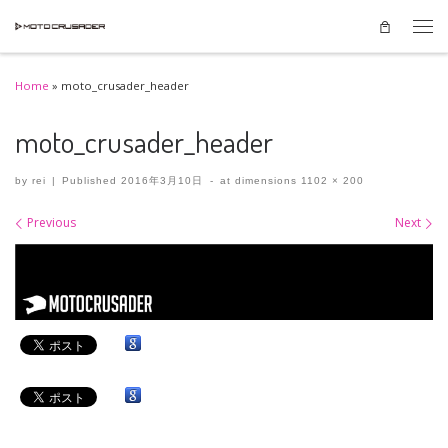
Skip to content
Men
Home
»
moto_crusader_header
moto_crusader_header
by
rei
|
Published
2016年3月10日
-
at dimensions
1102 × 200
Images navigation
Previous
Next