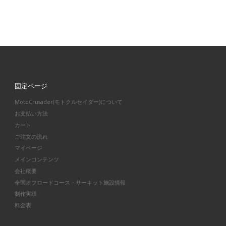
固定ページ
MotoCrusader(モトクルセイダー)について
お支払い方法
カート
ご注文の流れ
マイページ
メインコンテンツ
会社概要
全国オフロードコース・サーキット施設情報
制作実績
料金表