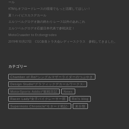
ール
KTMもオフロードレースの現場でもっと活躍してほしい！
夏！ハイビスカスデカール
エルツベルグロデオ旅の終わり-レース以外のあれこれ
エルツベルグロデオ応援日本代表で参戦決定！
MotoCrusader to Erzbergrodeo
2019年10月27日 CGC奈良トラ大会レディースクラス 参戦してきました。
カテゴリー
Chamber of Rei*シングルマザーライダーのつぶやき
Design Studio*グラフィックデカールワークス-
MotorSports Addict*観戦日記
News
Racer Lady*女子バイクレーサー部
Rei's blog
Supermoto Chronicle*モタード戦記-
未分類