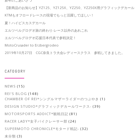
新年のごあいさつ
【新商品のお知らせ】YZ125、YZ125X、YZ250、YZ250X用グラフィックデカール
KTMもオフロードレースの現場でもっと活躍してほしい！
夏！ハイビスカスデカール
エルツベルグロデオ旅の終わり-レース以外のあれこれ
エルツベルグロデオ応援日本代表で参戦決定！
MotoCrusader to Erzbergrodeo
2019年10月27日 CGC奈良トラ大会レディースクラス 参戦してきました。
CATOGORY
NEWS
(15)
REI'S BLOG
(148)
CHAMBER OF REI*シングルマザーライダーのつぶやき
(1)
DESIGN STUDIO*グラフィックデカールワークス-
(39)
MOTORSPORTS ADDICT*観戦日記
(81)
RACER LADY*女子バイクレーサー部
(24)
SUPERMOTO CHRONICLE*モタード戦記-
(32)
未分類
(3)