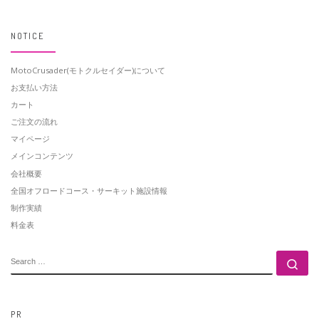
NOTICE
MotoCrusader(モトクルセイダー)について
お支払い方法
カート
ご注文の流れ
マイページ
メインコンテンツ
会社概要
全国オフロードコース・サーキット施設情報
制作実績
料金表
SEARCH
Se
PR