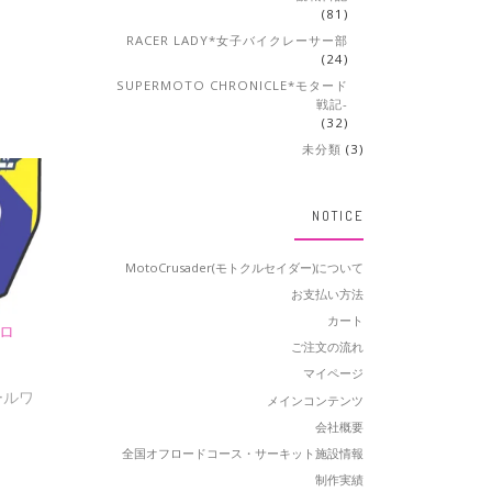
(81)
RACER LADY*女子バイクレーサー部
(24)
SUPERMOTO CHRONICLE*モタード
戦記-
(32)
未分類
(3)
NOTICE
MotoCrusader(モトクルセイダー)について
お支払い方法
カート
クロ
ご注文の流れ
マイページ
カールワ
メインコンテンツ
会社概要
全国オフロードコース・サーキット施設情報
制作実績