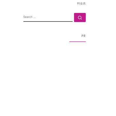
料金表
SEARCH
Search …
PR