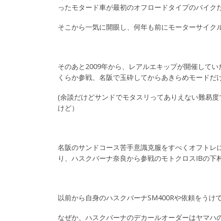
ったモタード車が最初のオフロードタイプのバイク
そこから一気に開眼し、何年も前にモーターサイクル
そのあと2009年から、レアルエキップが開催していた
くらか参戦、名阪で玉砕してからあきらめモードだけ
(余談だけどサンドでモタスリってありえない難易
けど）
名阪のサンドコース苦手意識克服をすべくオフトレ
り、ハスクバーナ奈良から参戦のモトクロスIBの下
以前から自身のハスクバーナSM400Rや依頼をう
なぜか、ハスクバーナのデカールオーダーはヤマハ