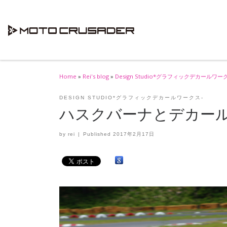
Skip to content
Home
»
Rei's blog
»
Design Studio*グラフィックデカールワー
DESIGN STUDIO*グラフィックデカールワークス-
ハスクバーナとデカー
by
rei
|
Published
2017年2月17日