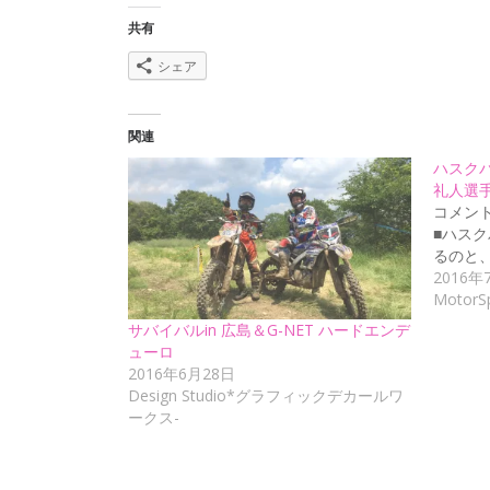
共有
シェア
関連
ハスク
礼人選
コメン
■ハスク
るのと
2016年
MotorS
サバイバルin 広島＆G-NET ハードエンデ
ューロ
2016年6月28日
Design Studio*グラフィックデカールワ
ークス-