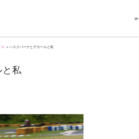
ホ
クス-
»
ハスクバーナとデカールと私
ルと私