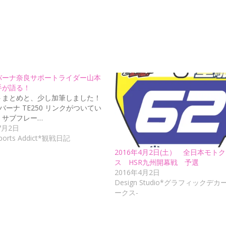
バーナ奈良サポートライダー山本
手が語る！
トまとめと、少し加筆しました！
バーナ TE250 リンクがついてい
、サブフレー…
7月2日
ports Addict*観戦日記
2016年4月2日(土） 全日本モト
ス HSR九州開幕戦 予選
2016年4月2日
Design Studio*グラフィックデ
ークス-