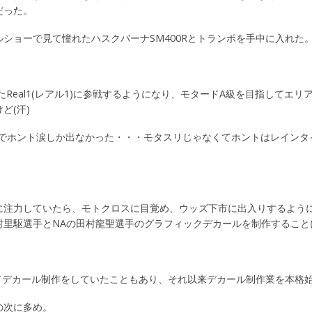
だった。
ショーで見て憧れたハスクバーナSM400Rとトランポを手中に入れた
Real1(レアル1)に参戦するようになり、モタードA級を目指してエリ
ど(汗)
度でホント涙しか出なかった・・・モタスリじゃなくてホントはレインタ
に注力していたら、モトクロスに目覚め、ウッズ下市に出入りするよう
村里駆選手とNAの田村龍聖選手のグラフィックデカールを制作すること
けてデカール制作をしていたこともあり、それ以来デカール制作業を本格
の次に多め。