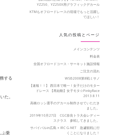
YZ250、YZ250X用グラフィックデカール
。
KTMもオフロードレースの現場でもっと活躍し
てほしい！
人気の投稿とページ
メインコンテンツ
料金表
全国オフロードコース・サーキット施設情報
ご注文の流れ
務する
WSB2008第8戦ミサノ
【速報！！】 西日本で唯一！女子だけのモター
ドレース 【再始動】女子モタ☆PinkyRace
2013.8.11
ていた。
高橋ロッシ選手のデカール制作させていただき
ました。
2019年10月27日 CGC奈良トラ大会レディー
スクラス 参戦してきました。
サバイバルin広島 + IRC G-NET 急遽観戦に行
しぶ乗
くことになりました！