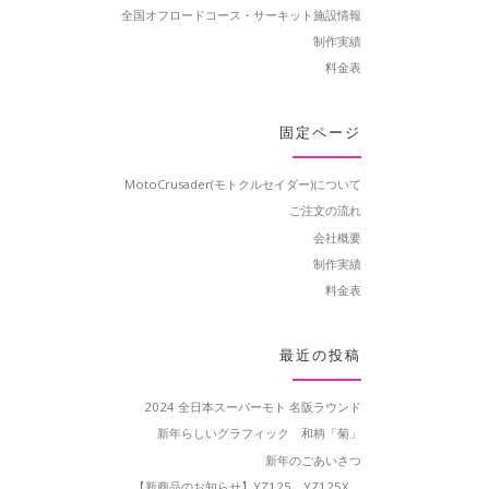
全国オフロードコース・サーキット施設情報
制作実績
料金表
固定ページ
MotoCrusader(モトクルセイダー)について
ご注文の流れ
会社概要
制作実績
料金表
最近の投稿
2024 全日本スーパーモト 名阪ラウンド
新年らしいグラフィック 和柄「菊」
新年のごあいさつ
【新商品のお知らせ】YZ125、YZ125X、