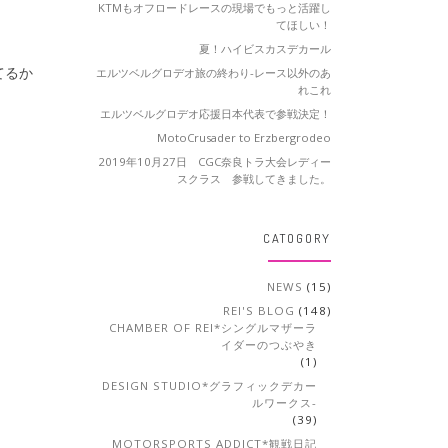
KTMもオフロードレースの現場でもっと活躍し
てほしい！
夏！ハイビスカスデカール
てるか
エルツベルグロデオ旅の終わり-レース以外のあ
れこれ
エルツベルグロデオ応援日本代表で参戦決定！
MotoCrusader to Erzbergrodeo
2019年10月27日 CGC奈良トラ大会レディー
スクラス 参戦してきました。
CATOGORY
NEWS
(15)
REI'S BLOG
(148)
CHAMBER OF REI*シングルマザーラ
イダーのつぶやき
(1)
DESIGN STUDIO*グラフィックデカー
ルワークス-
(39)
MOTORSPORTS ADDICT*観戦日記