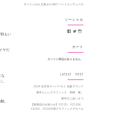
サバイバルin 広島＆G-NET ハードエンデューロ
。
ソーシャル
MotoCrusader さんの
@MotoCrusader 
motocrusader
ア戦もい
カート
イヤだ
カートに商品がありません。
LATEST POST
にな
に。
2024 全日本スーパーモト 名阪ラウンド
新年らしいグラフィック 和柄「菊」
新年のごあいさつ
始動。
【新商品のお知らせ】YZ125、YZ125X、
YZ250、YZ250X用グラフィックデカール