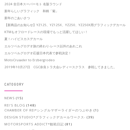
2024 全日本スーパーモト 名阪ラウンド
新年らしいグラフィック 和柄「菊」
新年のごあいさつ
【新商品のお知らせ】YZ125、YZ125X、YZ250、YZ250X用グラフィックデカール
KTMもオフロードレースの現場でもっと活躍してほしい！
夏！ハイビスカスデカール
エルツベルグロデオ旅の終わり-レース以外のあれこれ
エルツベルグロデオ応援日本代表で参戦決定！
MotoCrusader to Erzbergrodeo
2019年10月27日 CGC奈良トラ大会レディースクラス 参戦してきました。
CATOGORY
NEWS
(15)
REI'S BLOG
(148)
CHAMBER OF REI*シングルマザーライダーのつぶやき
(1)
DESIGN STUDIO*グラフィックデカールワークス-
(39)
MOTORSPORTS ADDICT*観戦日記
(81)