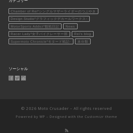
カテゴリー
Chamber of Rei*シングルマザーライダーのつぶやき
Design Studio*グラフィックデカールワークス-
MotorSports Addict*観戦日記
News
Racer Lady*女子バイクレーサー部
Rei's blog
Supermoto Chronicle*モタード戦記-
未分類
ソーシャル
MotoCrusader さんのプロフィールを Facebook で表示
@MotoCrusader さんのプロフィールを Twitter で表示
motocrusader4 さんのプロフィールを Instagram で表
© 2026
Moto Crusader
– All rights reserved
Powered by
WP
– Designed with the
Customizr theme