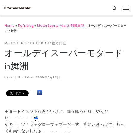
Skip to content
Men
Home
»
Rei's blog
»
MotorSports Addict*観戦日記
»
オールデイスーパーモター
ドin舞洲
MOTORSPORTS ADDICT*観戦日記
オールデイスーパーモタード
in舞洲
by
rei
|
Published
2008年6月22日
モタードイベント行きたいけど、雨が降ったり、やんだ
り・・・・・・
その上、ツナギ＋グローブ＋ブーツ一式 店におきっぱで、行っ
ても乗れないしなぁ・・・・・・・