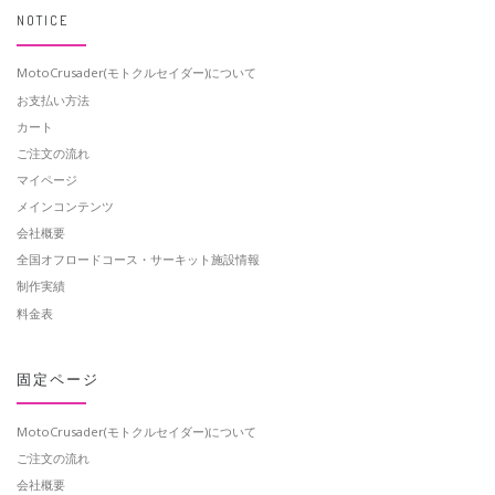
NOTICE
MotoCrusader(モトクルセイダー)について
お支払い方法
カート
ご注文の流れ
マイページ
メインコンテンツ
会社概要
全国オフロードコース・サーキット施設情報
制作実績
料金表
固定ページ
MotoCrusader(モトクルセイダー)について
ご注文の流れ
会社概要