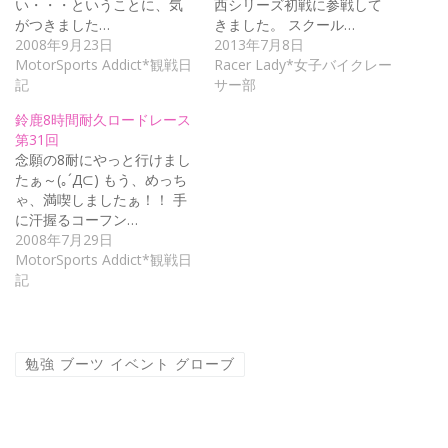
い・・・ということに、気
西シリーズ初戦に参戦して
がつきました…
きました。 スクール…
2008年9月23日
2013年7月8日
MotorSports Addict*観戦日
Racer Lady*女子バイクレー
記
サー部
鈴鹿8時間耐久ロードレース
第31回
念願の8耐にやっと行けまし
たぁ～(｡´Д⊂) もう、めっち
ゃ、満喫しましたぁ！！ 手
に汗握るコーフン…
2008年7月29日
MotorSports Addict*観戦日
記
勉強 ブーツ イベント グローブ