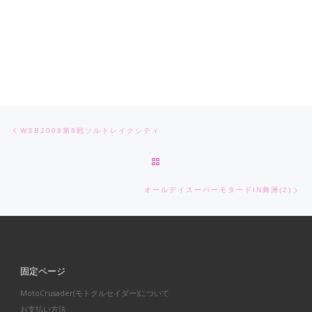
Post navigation
Previous post
WSB2008第6戦ソルトレイクシティ
BACK TO POST LIST
Ne
オールデイスーパーモタードIN舞洲(2)
固定ページ
MotoCrusader(モトクルセイダー)について
お支払い方法