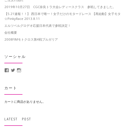
2019年10月27日 CGC奈良トラ大会レディースクラス 参戦してきました。
【5.21速報！！】 西日本で唯一！女子だけのモタードレース 【再始動】女子モタ
☆PinkyRace 2013.8.11
エルツベルグロデオ応援日本代表で参戦決定！
会社概要
2008FIMモトクロス第4戦ブルガリア
ソーシャル
MotoCrusader さんのプロフィールを Facebook で表示
@MotoCrusader さんのプロフィールを Twitter で表示
motocrusader4 さんのプロフィールを Instagram で表示
カート
カートに商品がありません。
LATEST POST