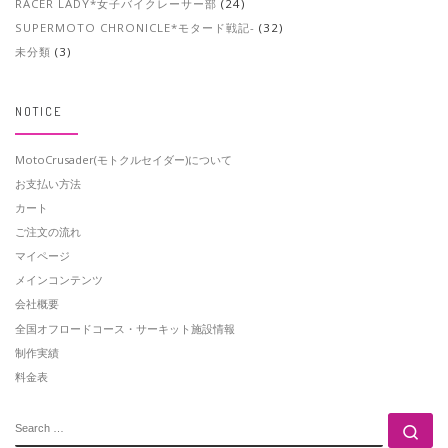
RACER LADY*女子バイクレーサー部
(24)
SUPERMOTO CHRONICLE*モタード戦記-
(32)
未分類
(3)
NOTICE
MotoCrusader(モトクルセイダー)について
お支払い方法
カート
ご注文の流れ
マイページ
メインコンテンツ
会社概要
全国オフロードコース・サーキット施設情報
制作実績
料金表
SEARCH
Se