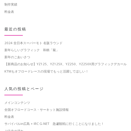
制作実績
料金表
最近の投稿
2024 全日本スーパーモト 名阪ラウンド
新年らしいグラフィック 和柄「菊」
新年のごあいさつ
【新商品のお知らせ】YZ125、YZ125X、YZ250、YZ250X用グラフィックデカール
KTMもオフロードレースの現場でもっと活躍してほしい！
人気の投稿とページ
メインコンテンツ
全国オフロードコース・サーキット施設情報
料金表
サバイバルin広島 + IRC G-NET 急遽観戦に行くことになりました！
ご注文の流れ