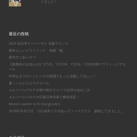
りました！
最近の投稿
2024 全日本スーパーモト 名阪ラウンド
新年らしいグラフィック 和柄「菊」
新年のごあいさつ
【新商品のお知らせ】YZ125、YZ125X、YZ250、YZ250X用グラフィックデカ
ール
KTMもオフロードレースの現場でもっと活躍してほしい！
夏！ハイビスカスデカール
エルツベルグロデオ旅の終わり-レース以外のあれこれ
エルツベルグロデオ応援日本代表で参戦決定！
MotoCrusader to Erzbergrodeo
2019年10月27日 CGC奈良トラ大会レディースクラス 参戦してきました。