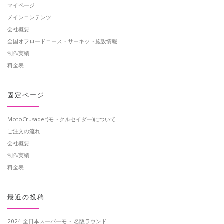
マイページ
メインコンテンツ
会社概要
全国オフロードコース・サーキット施設情報
制作実績
料金表
固定ページ
MotoCrusader(モトクルセイダー)について
ご注文の流れ
会社概要
制作実績
料金表
最近の投稿
2024 全日本スーパーモト 名阪ラウンド