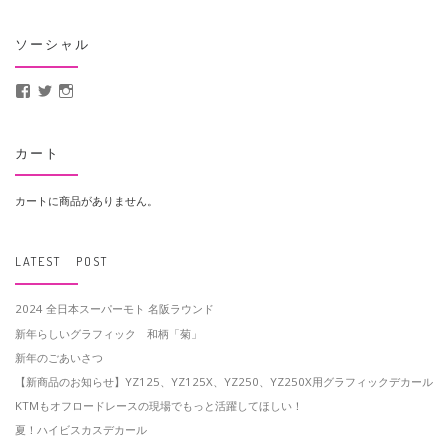
ソーシャル
MotoCrusader さんのプロフィールを Facebook で表示
@MotoCrusader さんのプロフィールを Twitter で表示
motocrusader4 さんのプロフィールを Instagram で表示
カート
カートに商品がありません。
LATEST POST
2024 全日本スーパーモト 名阪ラウンド
新年らしいグラフィック 和柄「菊」
新年のごあいさつ
【新商品のお知らせ】YZ125、YZ125X、YZ250、YZ250X用グラフィックデカール
KTMもオフロードレースの現場でもっと活躍してほしい！
夏！ハイビスカスデカール