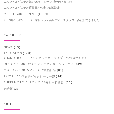
エルツベルグロデオ旅の終わり-レース以外のあれこれ
エルツベルグロデオ応援日本代表で参戦決定！
MotoCrusader to Erzbergrodeo
2019年10月27日 CGC奈良トラ大会レディースクラス 参戦してきました。
CATOGORY
NEWS
(15)
REI'S BLOG
(148)
CHAMBER OF REI*シングルマザーライダーのつぶやき
(1)
DESIGN STUDIO*グラフィックデカールワークス-
(39)
MOTORSPORTS ADDICT*観戦日記
(81)
RACER LADY*女子バイクレーサー部
(24)
SUPERMOTO CHRONICLE*モタード戦記-
(32)
未分類
(3)
NOTICE