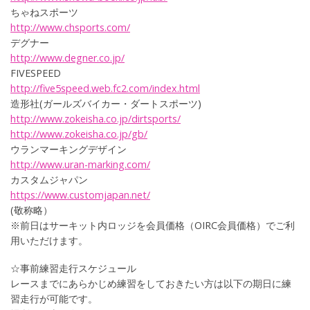
ちゃねスポーツ
http://
www.chs
ports.c
om/
デグナー
http://
www.deg
ner.co.
jp/
FIVESPEED
http://
five5sp
eed.web
.fc2.co
m/index
.html
造形社(ガールズバイカー・ダートスポーツ)
http://
www.zok
eisha.c
o.jp/di
rtsport
s/
http://
www.zok
eisha.c
o.jp/gb
/
ウランマーキングデザイン
http://
www.ura
n-marki
ng.com/
カスタムジャパン
https:/
/www.cu
stomjap
an.net/
(敬称略）
※前日はサーキット内ロッジを会員価格（OIRC会員価格）でご利
用いただけます。
☆事前練習走行スケジュール
レースまでにあらかじめ練習をしておきたい方は以下の期日に練
習走行が可能です。