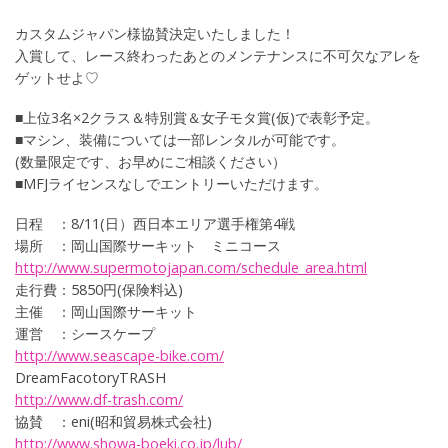
カスタムジャパン様協賛決定いたしました！
入賞して、レース終わったあとのメンテナンスに不可欠なアレを
ゲットせよ♡
■上位3名×2クラス＆特別賞＆女子モタ賞(仮)で表彰予定。
■マシン、装備については一部レンタルが可能です。
(数量限定です、お早めにご相談ください）
■MFJライセンスなしでエントリーいただけます。
日程 ：8/11(日）西日本エリア選手権第4戦
場所 ：岡山国際サーキット ミニコース
http://
www.sup
ermotoj
apan.co
m/sched
ule_are
a.html
走行費：5850円(保険料込)
主催 ：岡山国際サーキット
運営 ：シースケープ
http://
www.sea
scape-b
ike.com
/
DreamFacotoryTRASH
http://
www.df-
trash.c
om/
協賛 ：eni(昭和貿易株式会社)
http://
www.sho
wa-boek
i.co.jp
/lub/