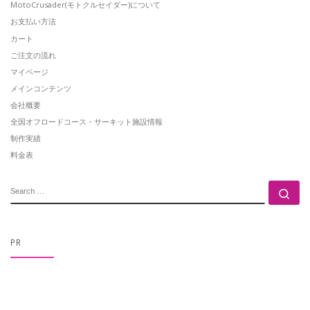
MotoCrusader(モトクルセイダー)について
お支払い方法
カート
ご注文の流れ
マイページ
メインコンテンツ
会社概要
全国オフロードコース・サーキット施設情報
制作実績
料金表
SEARCH
Se
PR