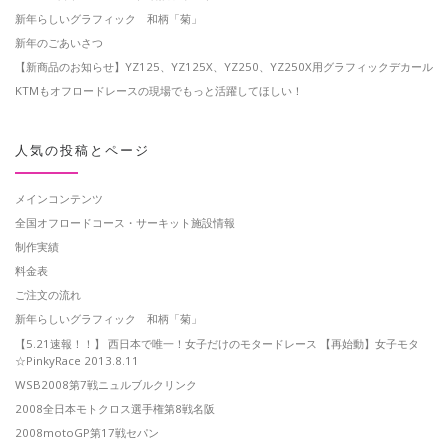
新年らしいグラフィック 和柄「菊」
新年のごあいさつ
【新商品のお知らせ】YZ125、YZ125X、YZ250、YZ250X用グラフィックデカール
KTMもオフロードレースの現場でもっと活躍してほしい！
人気の投稿とページ
メインコンテンツ
全国オフロードコース・サーキット施設情報
制作実績
料金表
ご注文の流れ
新年らしいグラフィック 和柄「菊」
【5.21速報！！】 西日本で唯一！女子だけのモタードレース 【再始動】女子モタ
☆PinkyRace 2013.8.11
WSB2008第7戦ニュルブルクリンク
2008全日本モトクロス選手権第8戦名阪
2008motoGP第17戦セパン