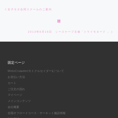
Post navigation
Previous post
女子モタ合同スクールのご案内
BACK TO POST LIST
Ne
2013年6月16日 シースケープ主催「トライモタード 」
固定ページ
MotoCrusader(モトクルセイダー)について
お支払い方法
カート
ご注文の流れ
マイページ
メインコンテンツ
会社概要
全国オフロードコース・サーキット施設情報