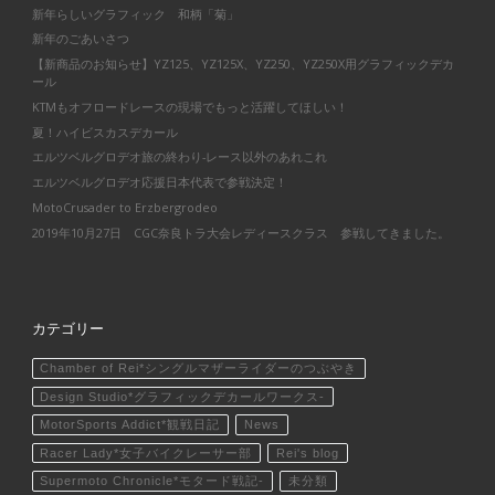
新年らしいグラフィック 和柄「菊」
新年のごあいさつ
【新商品のお知らせ】YZ125、YZ125X、YZ250、YZ250X用グラフィックデカ
ール
KTMもオフロードレースの現場でもっと活躍してほしい！
夏！ハイビスカスデカール
エルツベルグロデオ旅の終わり-レース以外のあれこれ
エルツベルグロデオ応援日本代表で参戦決定！
MotoCrusader to Erzbergrodeo
2019年10月27日 CGC奈良トラ大会レディースクラス 参戦してきました。
カテゴリー
Chamber of Rei*シングルマザーライダーのつぶやき
Design Studio*グラフィックデカールワークス-
MotorSports Addict*観戦日記
News
Racer Lady*女子バイクレーサー部
Rei's blog
Supermoto Chronicle*モタード戦記-
未分類