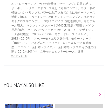
2ストレーサーレプリカでの街乗り・ツーリングに限界を感じ、
サーキット・クローズドコース走行に完全にシフト。モタードの
軽快なハンドリングとパワーに魅了されてからはモタードレース
活動を始動。モタードレースのためのトレーニングという名目で
モトクロスやエンデューロやミニバイクに絶賛浮気中。走るデカ
ール職人。 マシン： ハスクバーナSM400R 職歴／職種： バイク
用品店6年、バイクパーツメーカー4年／WEB、EC、デザイン レ
ース参戦履歴： 2009～2012年 モタードレース「REAL-1」
2013～2015年 スーパーモトエリア選手権、モタードレース
「motaGP」、ごきげんハイブリッド、6フェス レース観戦遍
歴： motoGP、全日本トライアル、全日本モトクロス その他の活
動： 2012～2014年「女子モタ☆ピンキーレース」運営
97 POSTS
YOU MAY ALSO LIKE