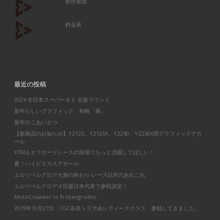
制作実績
料金表
最近の投稿
2024 全日本スーパーモト 名阪ラウンド
新年らしいグラフィック 和柄「菊」
新年のごあいさつ
【新商品のお知らせ】YZ125、YZ125X、YZ250、YZ250X用グラフィックデカ
ール
KTMもオフロードレースの現場でもっと活躍してほしい！
夏！ハイビスカスデカール
エルツベルグロデオ旅の終わり-レース以外のあれこれ
エルツベルグロデオ応援日本代表で参戦決定！
MotoCrusader to Erzbergrodeo
2019年10月27日 CGC奈良トラ大会レディースクラス 参戦してきました。