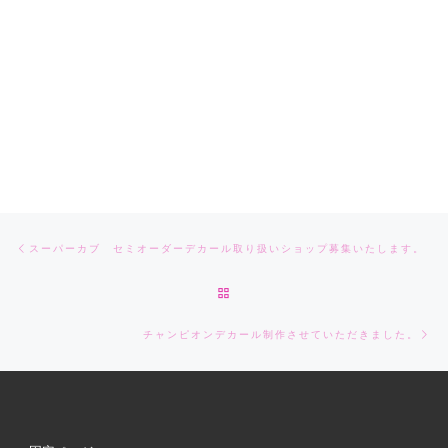
Post navigation
Previous post
スーパーカブ セミオーダーデカール取り扱いショップ募集いたします。
BACK TO POST LIST
Ne
チャンピオンデカール制作させていただきました。