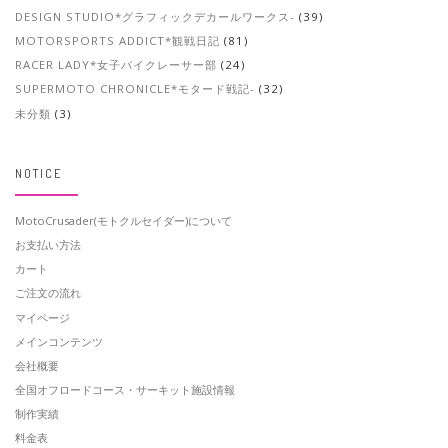
DESIGN STUDIO*グラフィックデカールワークス-
(39)
MOTORSPORTS ADDICT*観戦日記
(81)
RACER LADY*女子バイクレーサー部
(24)
SUPERMOTO CHRONICLE*モタード戦記-
(32)
未分類
(3)
NOTICE
MotoCrusader(モトクルセイダー)について
お支払い方法
カート
ご注文の流れ
マイページ
メインコンテンツ
会社概要
全国オフロードコース・サーキット施設情報
制作実績
料金表