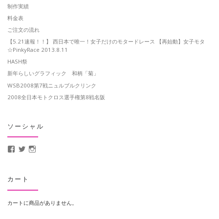
制作実績
料金表
ご注文の流れ
【5.21速報！！】 西日本で唯一！女子だけのモタードレース 【再始動】女子モタ
☆PinkyRace 2013.8.11
HASH祭
新年らしいグラフィック 和柄「菊」
WSB2008第7戦ニュルブルクリンク
2008全日本モトクロス選手権第8戦名阪
ソーシャル
MotoCrusader さんのプロフィールを Facebook で表示
@MotoCrusader さんのプロフィールを Twitter で表示
motocrusader4 さんのプロフィールを Instagram で表示
カート
カートに商品がありません。