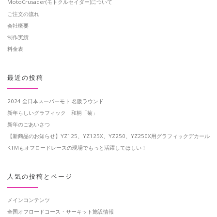
MotoCrusader(モトクルセイダー)について
ご注文の流れ
会社概要
制作実績
料金表
最近の投稿
2024 全日本スーパーモト 名阪ラウンド
新年らしいグラフィック 和柄「菊」
新年のごあいさつ
【新商品のお知らせ】YZ125、YZ125X、YZ250、YZ250X用グラフィックデカール
KTMもオフロードレースの現場でもっと活躍してほしい！
人気の投稿とページ
メインコンテンツ
全国オフロードコース・サーキット施設情報