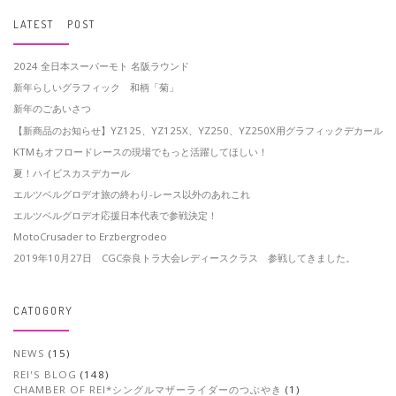
LATEST POST
2024 全日本スーパーモト 名阪ラウンド
新年らしいグラフィック 和柄「菊」
新年のごあいさつ
【新商品のお知らせ】YZ125、YZ125X、YZ250、YZ250X用グラフィックデカール
KTMもオフロードレースの現場でもっと活躍してほしい！
夏！ハイビスカスデカール
エルツベルグロデオ旅の終わり-レース以外のあれこれ
エルツベルグロデオ応援日本代表で参戦決定！
MotoCrusader to Erzbergrodeo
2019年10月27日 CGC奈良トラ大会レディースクラス 参戦してきました。
CATOGORY
NEWS
(15)
REI'S BLOG
(148)
CHAMBER OF REI*シングルマザーライダーのつぶやき
(1)