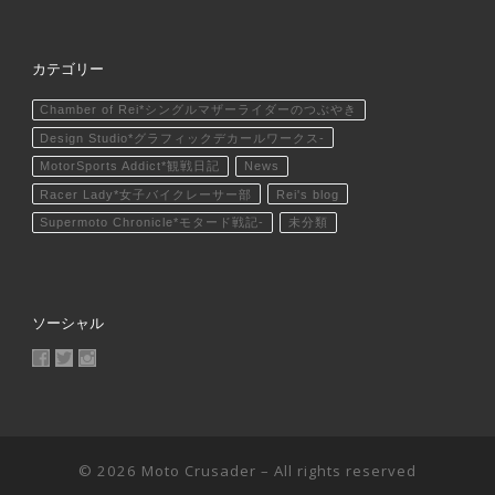
カテゴリー
Chamber of Rei*シングルマザーライダーのつぶやき
Design Studio*グラフィックデカールワークス-
MotorSports Addict*観戦日記
News
Racer Lady*女子バイクレーサー部
Rei's blog
Supermoto Chronicle*モタード戦記-
未分類
ソーシャル
MotoCrusader さんのプロフィールを Facebook で表示
@MotoCrusader さんのプロフィールを Twitter で表示
motocrusader4 さんのプロフィールを Instagram で表
© 2026
Moto Crusader
– All rights reserved