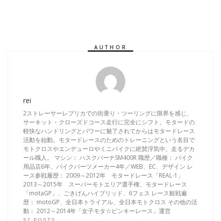
AUTHOR
rei
2ストレーサーレプリカでの街乗り・ツーリングに限界を感じ、
サーキット・クローズドコース走行に完全にシフト。モタードの
軽快なハンドリングとパワーに魅了されてからはモタードレース
活動を始動。モタードレースのためのトレーニングという名目で
モトクロスやエンデューロやミニバイクに絶賛浮気中。走るデカ
ール職人。 マシン： ハスクバーナSM400R 職歴／職種： バイク
用品店6年、バイクパーツメーカー4年／WEB、EC、デザイン レ
ース参戦履歴： 2009～2012年 モタードレース「REAL-1」
2013～2015年 スーパーモトエリア選手権、モタードレース
「motaGP」、ごきげんハイブリッド、6フェス レース観戦遍
歴： motoGP、全日本トライアル、全日本モトクロス その他の活
動： 2012～2014年「女子モタ☆ピンキーレース」運営
97 POSTS