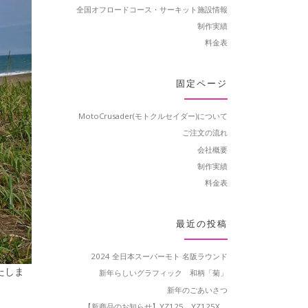
全国オフロードコース・サーキット施設情報
制作実績
料金表
固定ページ
MotoCrusader(モトクルセイダー)について
ご注文の流れ
会社概要
制作実績
料金表
最近の投稿
2024 全日本スーパーモト 名阪ラウンド
たしま
新年らしいグラフィック 和柄「菊」
新年のごあいさつ
【新商品のお知らせ】YZ125、YZ125X、