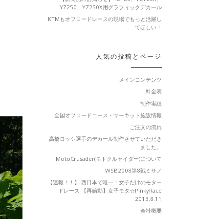
YZ250、YZ250X用グラフィックデカール
KTMもオフロードレースの現場でもっと活躍し
てほしい！
人気の投稿とページ
メインコンテンツ
料金表
制作実績
全国オフロードコース・サーキット施設情報
ご注文の流れ
高橋ロッシ選手のデカール制作させていただき
ました。
MotoCrusader(モトクルセイダー)について
WSB2008第8戦ミサノ
【速報！！】 西日本で唯一！女子だけのモター
ドレース 【再始動】女子モタ☆PinkyRace
2013.8.11
会社概要