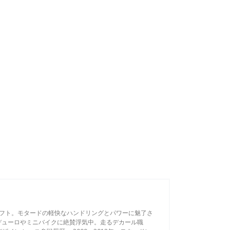
フト。モタードの軽快なハンドリングとパワーに魅了さ
デューロやミニバイクに絶賛浮気中。走るデカール職