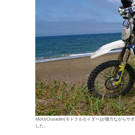
MotoCrusader(モトクルセイダー)が微力な
した。