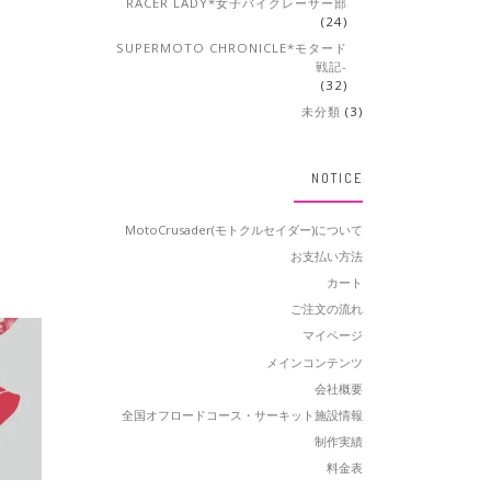
RACER LADY*女子バイクレーサー部
(24)
SUPERMOTO CHRONICLE*モタード
戦記-
(32)
未分類
(3)
NOTICE
MotoCrusader(モトクルセイダー)について
お支払い方法
カート
ご注文の流れ
マイページ
メインコンテンツ
会社概要
全国オフロードコース・サーキット施設情報
制作実績
料金表