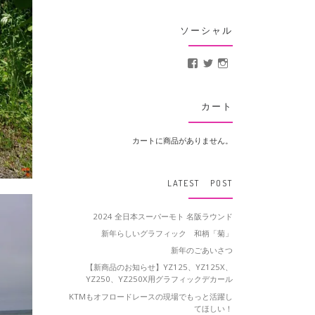
ソーシャル
MotoCrusader さんの
@MotoCrusader 
motocrusader
カート
カートに商品がありません。
LATEST POST
2024 全日本スーパーモト 名阪ラウンド
新年らしいグラフィック 和柄「菊」
新年のごあいさつ
【新商品のお知らせ】YZ125、YZ125X、
YZ250、YZ250X用グラフィックデカール
KTMもオフロードレースの現場でもっと活躍し
てほしい！