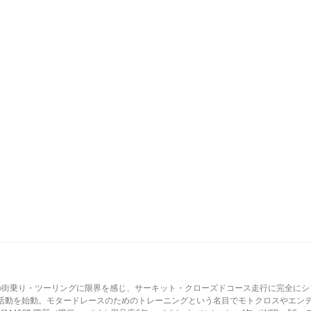
の街乗り・ツーリングに限界を感じ、サーキット・クローズドコース走行に完全にシ
活動を始動。モタードレースのためのトレーニングという名目でモトクロスやエン