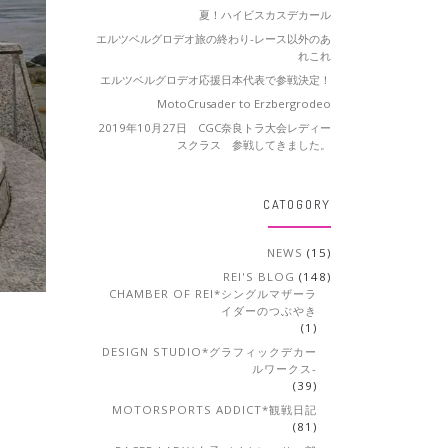
夏！ハイビスカスデカール
エルツベルグロデオ旅の終わり-レース以外のあ
れこれ
エルツベルグロデオ応援日本代表で参戦決定！
MotoCrusader to Erzbergrodeo
2019年10月27日 CGC奈良トラ大会レディー
スクラス 参戦してきました。
CATOGORY
NEWS
(15)
REI'S BLOG
(148)
CHAMBER OF REI*シングルマザーラ
イダーのつぶやき
(1)
DESIGN STUDIO*グラフィックデカー
ルワークス-
(39)
MOTORSPORTS ADDICT*観戦日記
(81)