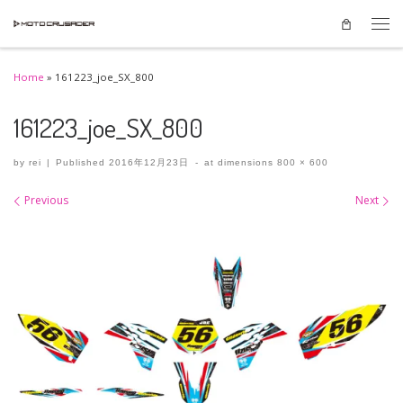
Skip to content
Men
Home
»
161223_joe_SX_800
161223_joe_SX_800
by
rei
|
Published
2016年12月23日
-
at dimensions
800 × 600
Images navigation
Previous
Next