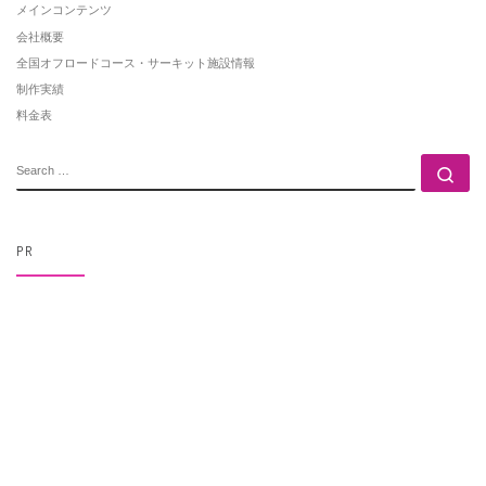
メインコンテンツ
会社概要
全国オフロードコース・サーキット施設情報
制作実績
料金表
SEARCH
Se
PR