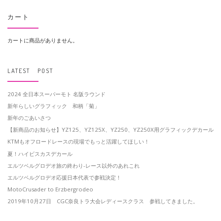
カート
カートに商品がありません。
LATEST POST
2024 全日本スーパーモト 名阪ラウンド
新年らしいグラフィック 和柄「菊」
新年のごあいさつ
【新商品のお知らせ】YZ125、YZ125X、YZ250、YZ250X用グラフィックデカール
KTMもオフロードレースの現場でもっと活躍してほしい！
夏！ハイビスカスデカール
エルツベルグロデオ旅の終わり-レース以外のあれこれ
エルツベルグロデオ応援日本代表で参戦決定！
MotoCrusader to Erzbergrodeo
2019年10月27日 CGC奈良トラ大会レディースクラス 参戦してきました。