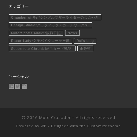
カテゴリー
Chamber of Rei*シングルマザーライダーのつぶやき
Design Studio*グラフィックデカールワークス-
MotorSports Addict*観戦日記
News
Racer Lady*女子バイクレーサー部
Rei's blog
Supermoto Chronicle*モタード戦記-
未分類
ソーシャル
MotoCrusader さんのプロフィールを Facebook で表示
@MotoCrusader さんのプロフィールを Twitter で表示
motocrusader4 さんのプロフィールを Instagram で表
© 2026
Moto Crusader
– All rights reserved
Powered by
WP
– Designed with the
Customizr theme