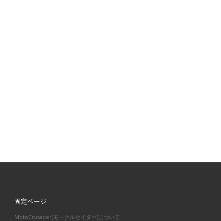
固定ページ
MotoCrusader(モトクルセイダー)について