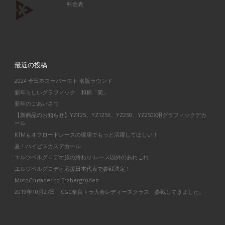
料金表
最近の投稿
2024 全日本スーパーモト 名阪ラウンド
新年らしいグラフィック 和柄「菊」
新年のごあいさつ
【新商品のお知らせ】YZ125、YZ125X、YZ250、YZ250X用グラフィックデカ
ール
KTMもオフロードレースの現場でもっと活躍してほしい！
夏！ハイビスカスデカール
エルツベルグロデオ旅の終わり-レース以外のあれこれ
エルツベルグロデオ応援日本代表で参戦決定！
MotoCrusader to Erzbergrodeo
2019年10月27日 CGC奈良トラ大会レディースクラス 参戦してきました。