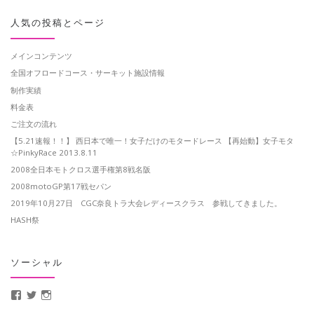
人気の投稿とページ
メインコンテンツ
全国オフロードコース・サーキット施設情報
制作実績
料金表
ご注文の流れ
【5.21速報！！】 西日本で唯一！女子だけのモタードレース 【再始動】女子モタ
☆PinkyRace 2013.8.11
2008全日本モトクロス選手権第8戦名阪
2008motoGP第17戦セパン
2019年10月27日 CGC奈良トラ大会レディースクラス 参戦してきました。
HASH祭
ソーシャル
MotoCrusader さんのプロフィールを Facebook で表示
@MotoCrusader さんのプロフィールを Twitter で表示
motocrusader4 さんのプロフィールを Instagram で表示