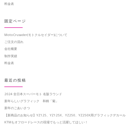
料金表
固定ページ
MotoCrusader(モトクルセイダー)について
ご注文の流れ
会社概要
制作実績
料金表
最近の投稿
2024 全日本スーパーモト 名阪ラウンド
新年らしいグラフィック 和柄「菊」
新年のごあいさつ
【新商品のお知らせ】YZ125、YZ125X、YZ250、YZ250X用グラフィックデカール
KTMもオフロードレースの現場でもっと活躍してほしい！