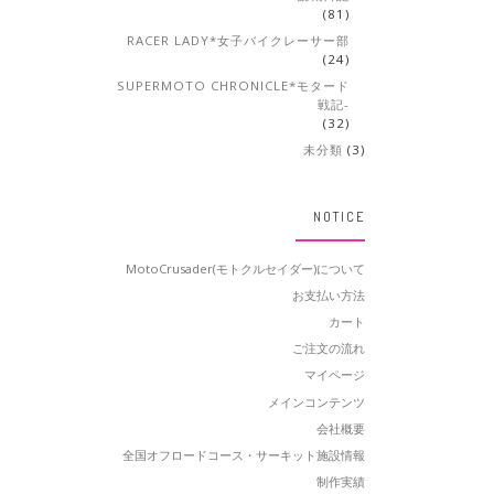
(81)
RACER LADY*女子バイクレーサー部
(24)
SUPERMOTO CHRONICLE*モタード
戦記-
(32)
未分類
(3)
NOTICE
MotoCrusader(モトクルセイダー)について
お支払い方法
カート
ご注文の流れ
マイページ
メインコンテンツ
会社概要
全国オフロードコース・サーキット施設情報
制作実績