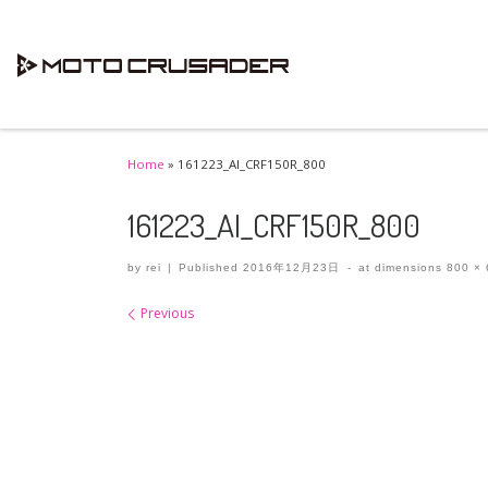
Skip to content
Home
»
161223_AI_CRF150R_800
161223_AI_CRF150R_800
by
rei
|
Published
2016年12月23日
-
at dimensions
800 × 
Images navigation
Previous