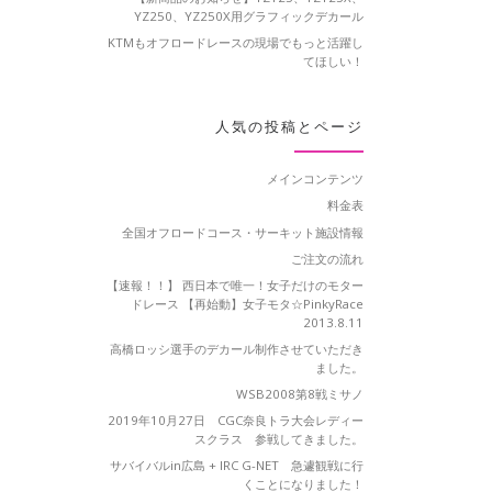
YZ250、YZ250X用グラフィックデカール
KTMもオフロードレースの現場でもっと活躍し
てほしい！
人気の投稿とページ
メインコンテンツ
料金表
全国オフロードコース・サーキット施設情報
ご注文の流れ
【速報！！】 西日本で唯一！女子だけのモター
ドレース 【再始動】女子モタ☆PinkyRace
2013.8.11
高橋ロッシ選手のデカール制作させていただき
ました。
WSB2008第8戦ミサノ
2019年10月27日 CGC奈良トラ大会レディー
スクラス 参戦してきました。
サバイバルin広島 + IRC G-NET 急遽観戦に行
くことになりました！