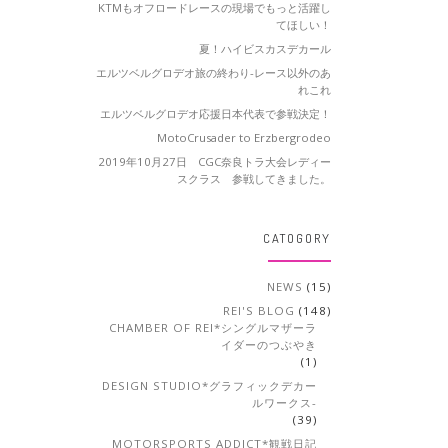
KTMもオフロードレースの現場でもっと活躍し
てほしい！
夏！ハイビスカスデカール
エルツベルグロデオ旅の終わり-レース以外のあ
れこれ
エルツベルグロデオ応援日本代表で参戦決定！
MotoCrusader to Erzbergrodeo
2019年10月27日 CGC奈良トラ大会レディー
スクラス 参戦してきました。
CATOGORY
NEWS
(15)
REI'S BLOG
(148)
CHAMBER OF REI*シングルマザーラ
イダーのつぶやき
(1)
DESIGN STUDIO*グラフィックデカー
ルワークス-
(39)
MOTORSPORTS ADDICT*観戦日記