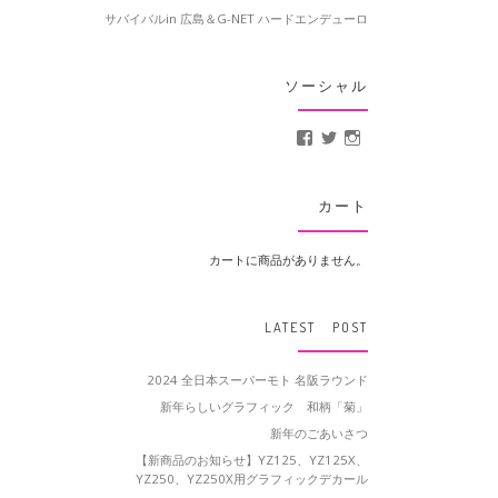
サバイバルin 広島＆G-NET ハードエンデューロ
ソーシャル
MotoCrusader さんの
@MotoCrusader 
motocrusader
カート
カートに商品がありません。
LATEST POST
2024 全日本スーパーモト 名阪ラウンド
新年らしいグラフィック 和柄「菊」
新年のごあいさつ
【新商品のお知らせ】YZ125、YZ125X、
YZ250、YZ250X用グラフィックデカール