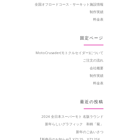
全国オフロードコース・サーキット施設情報
制作実績
料金表
固定ページ
MotoCrusader(モトクルセイダー)について
ご注文の流れ
会社概要
制作実績
料金表
最近の投稿
2024 全日本スーパーモト 名阪ラウンド
新年らしいグラフィック 和柄「菊」
新年のごあいさつ
【新商品のお知らせ】YZ125、YZ125X、