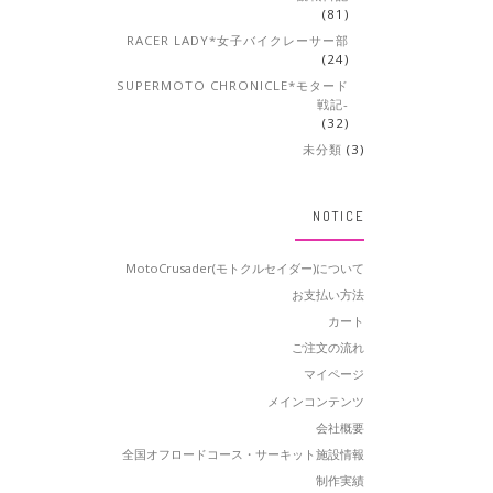
(81)
RACER LADY*女子バイクレーサー部
(24)
SUPERMOTO CHRONICLE*モタード
戦記-
(32)
未分類
(3)
NOTICE
MotoCrusader(モトクルセイダー)について
お支払い方法
カート
ご注文の流れ
マイページ
メインコンテンツ
会社概要
全国オフロードコース・サーキット施設情報
制作実績