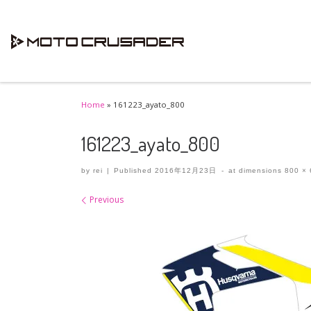
Skip to content
Home
»
161223_ayato_800
161223_ayato_800
by
rei
|
Published
2016年12月23日
-
at dimensions
800 × 
Images navigation
Previous