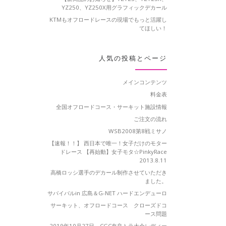
YZ250、YZ250X用グラフィックデカール
KTMもオフロードレースの現場でもっと活躍し
てほしい！
人気の投稿とページ
メインコンテンツ
料金表
全国オフロードコース・サーキット施設情報
ご注文の流れ
WSB2008第8戦ミサノ
【速報！！】 西日本で唯一！女子だけのモター
ドレース 【再始動】女子モタ☆PinkyRace
2013.8.11
高橋ロッシ選手のデカール制作させていただき
ました。
サバイバルin 広島＆G-NET ハードエンデューロ
サーキット、オフロードコース クローズドコ
ース問題
2019年10月27日 CGC奈良トラ大会レディー