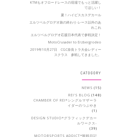
KTMもオフロードレースの現場でもっと活躍し
てほしい！
夏！ハイビスカスデカール
エルツベルグロデオ旅の終わり-レース以外のあ
れこれ
エルツベルグロデオ応援日本代表で参戦決定！
MotoCrusader to Erzbergrodeo
2019年10月27日 CGC奈良トラ大会レディー
スクラス 参戦してきました。
CATOGORY
NEWS
(15)
REI'S BLOG
(148)
CHAMBER OF REI*シングルマザーラ
イダーのつぶやき
(1)
DESIGN STUDIO*グラフィックデカー
ルワークス-
(39)
MOTORSPORTS ADDICT*観戦日記