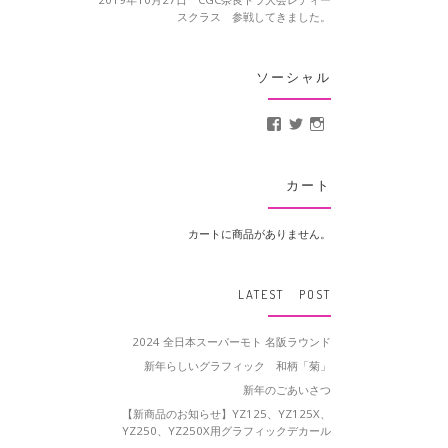
スクラス 参戦してきました。
ソーシャル
MotoCrusader さんの
@MotoCrusader 
motocrusader
カート
カートに商品がありません。
LATEST POST
2024 全日本スーパーモト 名阪ラウンド
新年らしいグラフィック 和柄「菊」
新年のごあいさつ
【新商品のお知らせ】YZ125、YZ125X、
YZ250、YZ250X用グラフィックデカール