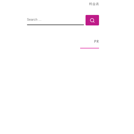
料金表
SEARCH
Search …
PR