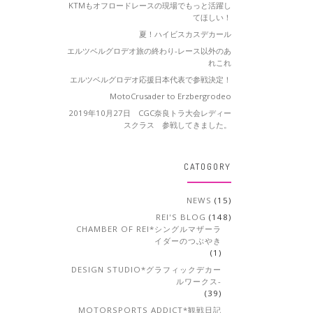
KTMもオフロードレースの現場でもっと活躍し
てほしい！
夏！ハイビスカスデカール
エルツベルグロデオ旅の終わり-レース以外のあ
れこれ
エルツベルグロデオ応援日本代表で参戦決定！
MotoCrusader to Erzbergrodeo
2019年10月27日 CGC奈良トラ大会レディー
スクラス 参戦してきました。
CATOGORY
NEWS
(15)
REI'S BLOG
(148)
CHAMBER OF REI*シングルマザーラ
イダーのつぶやき
(1)
DESIGN STUDIO*グラフィックデカー
ルワークス-
(39)
MOTORSPORTS ADDICT*観戦日記