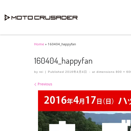
Skip to content
Home
»
160404_happyfan
160404_happyfan
by
rei
|
Published
2016年4月4日
-
at dimensions
800 × 60
Images navigation
Previous