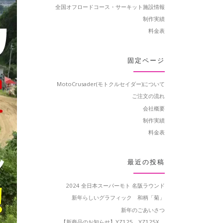
全国オフロードコース・サーキット施設情報
制作実績
料金表
固定ページ
MotoCrusader(モトクルセイダー)について
ご注文の流れ
会社概要
制作実績
料金表
最近の投稿
2024 全日本スーパーモト 名阪ラウンド
新年らしいグラフィック 和柄「菊」
新年のごあいさつ
【新商品のお知らせ】YZ125、YZ125X、