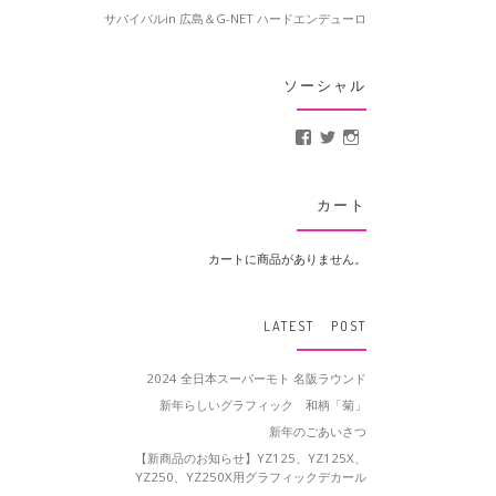
サバイバルin 広島＆G-NET ハードエンデューロ
ソーシャル
MotoCrusader さんの
@MotoCrusader 
motocrusader
カート
カートに商品がありません。
LATEST POST
2024 全日本スーパーモト 名阪ラウンド
新年らしいグラフィック 和柄「菊」
新年のごあいさつ
【新商品のお知らせ】YZ125、YZ125X、
YZ250、YZ250X用グラフィックデカール