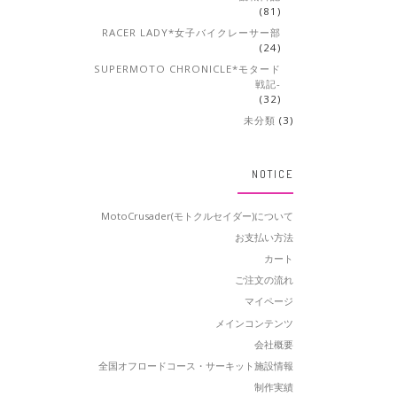
(81)
RACER LADY*女子バイクレーサー部
(24)
SUPERMOTO CHRONICLE*モタード
戦記-
(32)
未分類
(3)
NOTICE
MotoCrusader(モトクルセイダー)について
お支払い方法
カート
ご注文の流れ
マイページ
メインコンテンツ
会社概要
全国オフロードコース・サーキット施設情報
制作実績