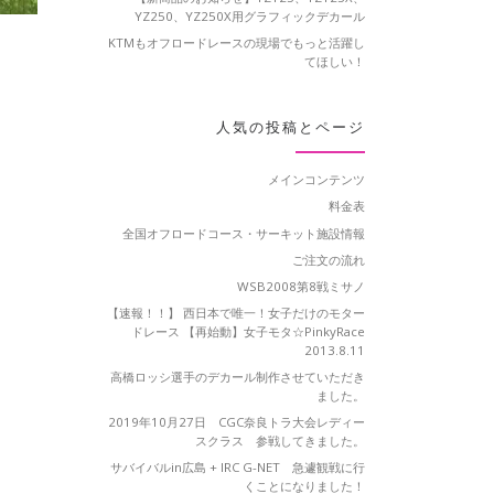
YZ250、YZ250X用グラフィックデカール
KTMもオフロードレースの現場でもっと活躍し
てほしい！
人気の投稿とページ
メインコンテンツ
料金表
全国オフロードコース・サーキット施設情報
ご注文の流れ
WSB2008第8戦ミサノ
【速報！！】 西日本で唯一！女子だけのモター
ドレース 【再始動】女子モタ☆PinkyRace
2013.8.11
高橋ロッシ選手のデカール制作させていただき
ました。
2019年10月27日 CGC奈良トラ大会レディー
スクラス 参戦してきました。
サバイバルin広島 + IRC G-NET 急遽観戦に行
くことになりました！