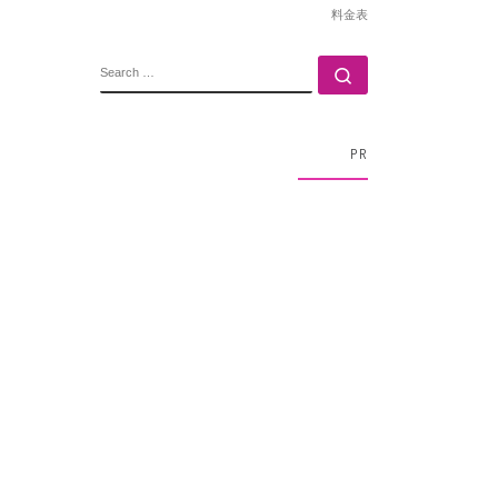
料金表
SEARCH
Search …
PR