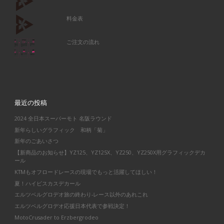
料金表
ご注文の流れ
最近の投稿
2024 全日本スーパーモト 名阪ラウンド
新年らしいグラフィック 和柄「菊」
新年のごあいさつ
【新商品のお知らせ】YZ125、YZ125X、YZ250、YZ250X用グラフィックデカ
ール
KTMもオフロードレースの現場でもっと活躍してほしい！
夏！ハイビスカスデカール
エルツベルグロデオ旅の終わり-レース以外のあれこれ
エルツベルグロデオ応援日本代表で参戦決定！
MotoCrusader to Erzbergrodeo