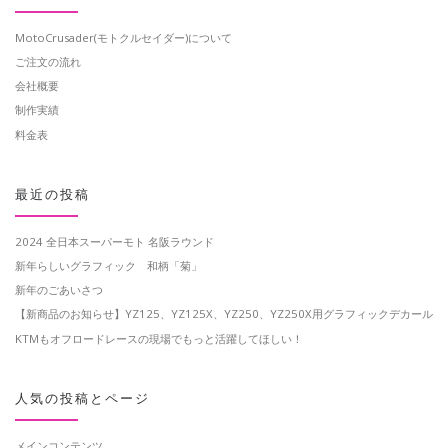
MotoCrusader(モトクルセイダー)について
ご注文の流れ
会社概要
制作実績
料金表
最近の投稿
2024 全日本スーパーモト 名阪ラウンド
新年らしいグラフィック 和柄「菊」
新年のごあいさつ
【新商品のお知らせ】YZ125、YZ125X、YZ250、YZ250X用グラフィックデカール
KTMもオフロードレースの現場でもっと活躍してほしい！
人気の投稿とページ
メインコンテンツ