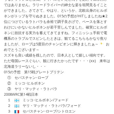
ではありません。ラリードライバーの紳士な姿を垣間見るイこと
ができました。さてさて、やはり、というか、北欧出身のヒルボ
ネンがトップを守りぬきました。015の予想がHITしましたね★2
位につけているラトバラも余裕で調子良さげで、ペースを落とす
わけにいかないヒルボネンが若干苦しんでました。確実にヒルボ
ネンに拮抗する実力を蓄えてきてますね。フィニッシュ手前で電
機系のトラブルでスピンしたときは、観てるこちらもかなり焦り
ましたが、ローブは5度目のチャンピオンに輝きましたぁ～
お
めでとうございます～
スズキも良い成績を残したので、日本人として嬉しい傾向です。
ただ母国レースぐらい、観に行きたかったです・・・(хх) 来年は
北海道ラリーないし・・・
015の予想 第15戦グレートブリテン
① セバスチャン･ローブ
② ミッコ･ヒルボネン
③ ヤリ・マッティ・ラトバラ
2008WRC第14戦日本
１
ミッコ･ヒルボネン/フォード
２
ヤリ・マッティ・ラトバラ/フォード
３
セバスチャン･ローブ/シトロエン