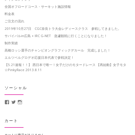
全国オフロードコース・サーキット施設情報
料金表
ご注文の流れ
2019年10月27日 CGC奈良トラ大会レディースクラス 参戦してきました。
サバイバルin広島 + IRC G-NET 急遽観戦に行くことになりました！
制作実績
高橋ロッシ選手のチャンピオングラフィックデカール 完成しました！
エルツベルグロデオ応援日本代表で参戦決定！
【5.21速報！！】 西日本で唯一！女子だけのモタードレース 【再始動】女子モタ
☆PinkyRace 2013.8.11
ソーシャル
MotoCrusader さんのプロフィールを Facebook で表示
@MotoCrusader さんのプロフィールを Twitter で表示
motocrusader4 さんのプロフィールを Instagram で表示
カート
カートに商品がありません。