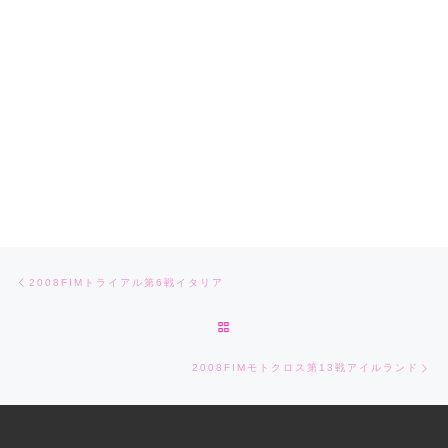
Post navigation
Previous post
2008FIMトライアル第6戦イタリア
BACK TO POST LIST
Ne
2008FIMモトクロス第13戦アイルランド