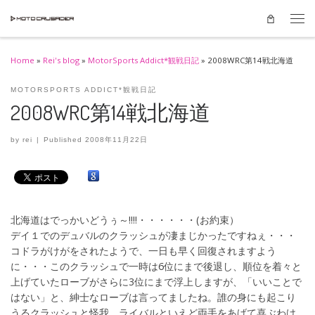
Skip to content
Men
Home
»
Rei's blog
»
MotorSports Addict*観戦日記
»
2008WRC第14戦北海道
MOTORSPORTS ADDICT*観戦日記
2008WRC第14戦北海道
by
rei
|
Published
2008年11月22日
北海道はでっかいどうぅ～!!!!・・・・・・(お約束）
デイ１でのデュバルのクラッシュが凄まじかったですねぇ・・・
コドラがけがをされたようで、一日も早く回復されますよう
に・・・このクラッシュで一時は6位にまで後退し、順位を着々と
上げていたローブがさらに3位にまで浮上しますが、「いいことで
はない」と、紳士なローブは言ってましたね。誰の身にも起こり
うるクラッシュと怪我、ライバルといえど両手をあげて喜ぶわけ