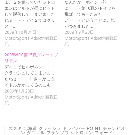
１、２を狙っていたシトロ
なんだか、ポイント的
エンはソルドが壁にヒット
に・・・第10戦のドイツを
して脱落してしまいました
飛ばしてもーたみた
ねぇ・・・デイ２ではクリ
い・・・ということに、気
ス・…
がつきました…
2008年10月31日
2008年9月23日
MotorSports Addict*観戦日
MotorSports Addict*観戦日
記
記
2008WRC第15戦グレートブ
リテン
デイ１でヒルボネン・・・
クラッシュしてしまいまし
たねぇ・・・!!! さすがにタ
イトルかかってるのに4…
2009年1月28日
MotorSports Addict*観戦日
記
スズキ 北海道 クラッシュ ドライバー POINT チャンピオ
ン ダニエル フランソワ シトロエン フォード