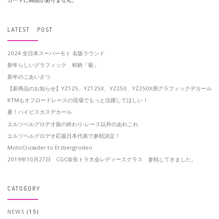
LATEST POST
2024 全日本スーパーモト 名阪ラウンド
新年らしいグラフィック 和柄「菊」
新年のごあいさつ
【新商品のお知らせ】YZ125、YZ125X、YZ250、YZ250X用グラフィックデカール
KTMもオフロードレースの現場でもっと活躍してほしい！
夏！ハイビスカスデカール
エルツベルグロデオ旅の終わり-レース以外のあれこれ
エルツベルグロデオ応援日本代表で参戦決定！
MotoCrusader to Erzbergrodeo
2019年10月27日 CGC奈良トラ大会レディースクラス 参戦してきました。
CATOGORY
NEWS
(15)