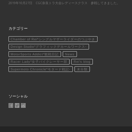
2019年10月27日 CGC奈良トラ大会レディースクラス 参戦してきました。
カテゴリー
Chamber of Rei*シングルマザーライダーのつぶやき
Design Studio*グラフィックデカールワークス-
MotorSports Addict*観戦日記
News
Racer Lady*女子バイクレーサー部
Rei's blog
Supermoto Chronicle*モタード戦記-
未分類
ソーシャル
MotoCrusader さんのプロフィールを Facebook で表示
@MotoCrusader さんのプロフィールを Twitter で表示
motocrusader4 さんのプロフィールを Instagram で表