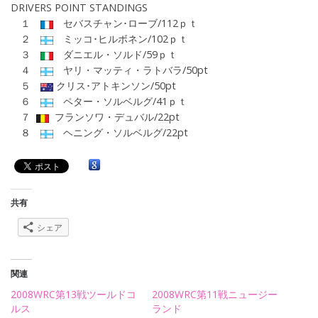
DRIVERS POINT STANDINGS
１
セバスチャン･ローブ/112ｐｔ
２
ミッコ･ヒルボネン/102ｐｔ
３
ダニエル・ソルド/59ｐｔ
４
ヤリ・マッティ・ラトバラ/50pt
５
クリス･アトキンソン/50pt
６
ペター・ソルベルグ/41ｐｔ
７
フランソワ・デュバル/22pt
８
ヘニング・ソルベルグ/22pt
共有
シェア
関連
2008WRC第13戦ツールドコ
2008WRC第11戦ニュージー
ルス
ランド