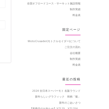
全国オフロードコース・サーキット施設情報
制作実績
料金表
固定ページ
MotoCrusader(モトクルセイダー)について
ご注文の流れ
会社概要
制作実績
料金表
最近の投稿
2024 全日本スーパーモト 名阪ラウンド
新年らしいグラフィック 和柄「菊」
新年のごあいさつ
【新商品のお知らせ】YZ125、YZ125X、