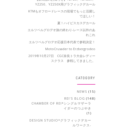
YZ250、YZ250X用グラフィックデカール
KTMもオフロードレースの現場でもっと活躍し
てほしい！
夏！ハイビスカスデカール
エルツベルグロデオ旅の終わり-レース以外のあ
れこれ
エルツベルグロデオ応援日本代表で参戦決定！
MotoCrusader to Erzbergrodeo
2019年10月27日 CGC奈良トラ大会レディー
スクラス 参戦してきました。
CATOGORY
NEWS
(15)
REI'S BLOG
(148)
CHAMBER OF REI*シングルマザーラ
イダーのつぶやき
(1)
DESIGN STUDIO*グラフィックデカー
ルワークス-