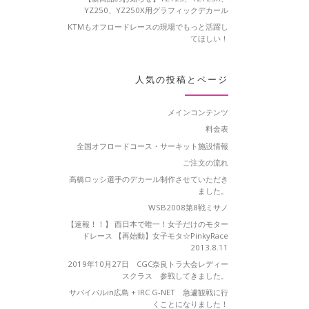
YZ250、YZ250X用グラフィックデカール
KTMもオフロードレースの現場でもっと活躍し
てほしい！
人気の投稿とページ
メインコンテンツ
料金表
全国オフロードコース・サーキット施設情報
ご注文の流れ
高橋ロッシ選手のデカール制作させていただき
ました。
WSB2008第8戦ミサノ
【速報！！】 西日本で唯一！女子だけのモター
ドレース 【再始動】女子モタ☆PinkyRace
2013.8.11
2019年10月27日 CGC奈良トラ大会レディー
スクラス 参戦してきました。
サバイバルin広島 + IRC G-NET 急遽観戦に行
くことになりました！