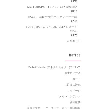
(39)
MOTORSPORTS ADDICT*観戦日記
(81)
RACER LADY*女子バイクレーサー部
(24)
SUPERMOTO CHRONICLE*モタード
戦記-
(32)
未分類
(3)
NOTICE
MotoCrusader(モトクルセイダー)について
お支払い方法
カート
ご注文の流れ
マイページ
メインコンテンツ
会社概要
全国オフロードコース・サーキット施設情報