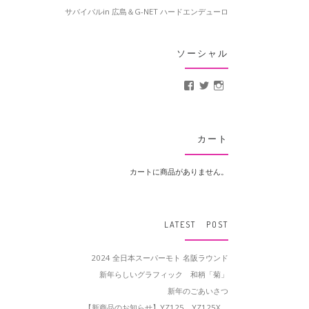
サバイバルin 広島＆G-NET ハードエンデューロ
ソーシャル
MotoCrusader さんの
@MotoCrusader 
motocrusader
カート
カートに商品がありません。
LATEST POST
2024 全日本スーパーモト 名阪ラウンド
新年らしいグラフィック 和柄「菊」
新年のごあいさつ
【新商品のお知らせ】YZ125、YZ125X、