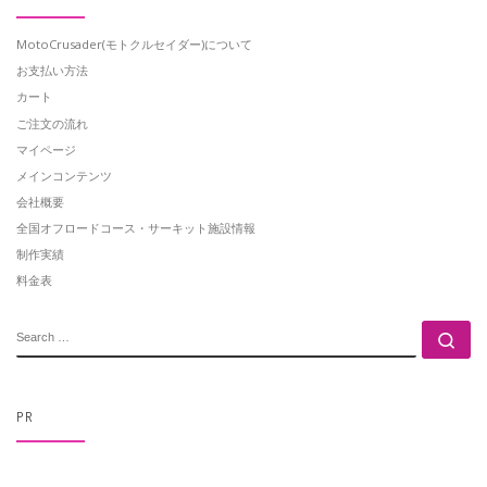
MotoCrusader(モトクルセイダー)について
お支払い方法
カート
ご注文の流れ
マイページ
メインコンテンツ
会社概要
全国オフロードコース・サーキット施設情報
制作実績
料金表
SEARCH
Se
PR