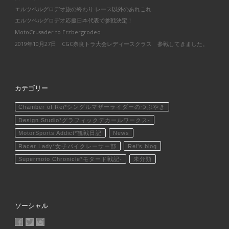
エルツベルグロデオ旅の終わり-レース以外のあれこれ
エルツベルグロデオ応援日本代表で参戦決定！
MotoCrusader to Erzbergrodeo
2019年10月27日 CGC奈良トラ大会レディースクラス 参戦してきました。
カテゴリー
Chamber of Rei*シングルマザーライダーのつぶやき
Design Studio*グラフィックデカールワークス-
MotorSports Addict*観戦日記
News
Racer Lady*女子バイクレーサー部
Rei's blog
Supermoto Chronicle*モタード戦記-
未分類
ソーシャル
MotoCrusader さんのプロフィールを Facebook で表示
@MotoCrusader さんのプロフィールを Twitter で表示
motocrusader4 さんのプロフィールを Instagram で表