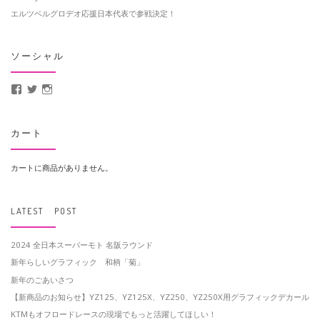
エルツベルグロデオ応援日本代表で参戦決定！
ソーシャル
MotoCrusader さんのプロフィールを Facebook で表示
@MotoCrusader さんのプロフィールを Twitter で表示
motocrusader4 さんのプロフィールを Instagram で表示
カート
カートに商品がありません。
LATEST POST
2024 全日本スーパーモト 名阪ラウンド
新年らしいグラフィック 和柄「菊」
新年のごあいさつ
【新商品のお知らせ】YZ125、YZ125X、YZ250、YZ250X用グラフィックデカール
KTMもオフロードレースの現場でもっと活躍してほしい！