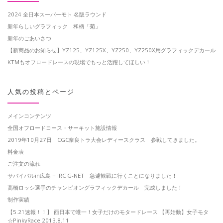
2024 全日本スーパーモト 名阪ラウンド
新年らしいグラフィック 和柄「菊」
新年のごあいさつ
【新商品のお知らせ】YZ125、YZ125X、YZ250、YZ250X用グラフィックデカール
KTMもオフロードレースの現場でもっと活躍してほしい！
人気の投稿とページ
メインコンテンツ
全国オフロードコース・サーキット施設情報
2019年10月27日 CGC奈良トラ大会レディースクラス 参戦してきました。
料金表
ご注文の流れ
サバイバルin広島 + IRC G-NET 急遽観戦に行くことになりました！
高橋ロッシ選手のチャンピオングラフィックデカール 完成しました！
制作実績
【5.21速報！！】 西日本で唯一！女子だけのモタードレース 【再始動】女子モタ
☆PinkyRace 2013.8.11