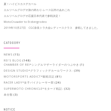
夏！ハイビスカスデカール
エルツベルグロデオ旅の終わり-レース以外のあれこれ
エルツベルグロデオ応援日本代表で参戦決定！
MotoCrusader to Erzbergrodeo
2019年10月27日 CGC奈良トラ大会レディースクラス 参戦してきました。
CATOGORY
NEWS
(15)
REI'S BLOG
(148)
CHAMBER OF REI*シングルマザーライダーのつぶやき
(1)
DESIGN STUDIO*グラフィックデカールワークス-
(39)
MOTORSPORTS ADDICT*観戦日記
(81)
RACER LADY*女子バイクレーサー部
(24)
SUPERMOTO CHRONICLE*モタード戦記-
(32)
未分類
(3)
NOTICE