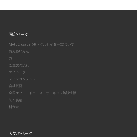
固定ページ
MotoCrusader(モトクルセイダー)について
お支払い方法
カート
ご注文の流れ
マイページ
メインコンテンツ
会社概要
全国オフロードコース・サーキット施設情報
制作実績
料金表
人気のページ