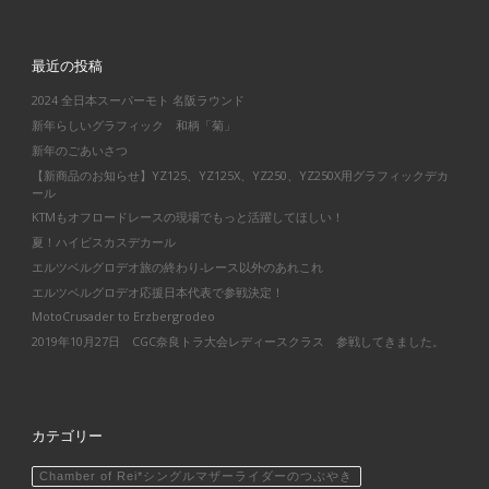
最近の投稿
2024 全日本スーパーモト 名阪ラウンド
新年らしいグラフィック 和柄「菊」
新年のごあいさつ
【新商品のお知らせ】YZ125、YZ125X、YZ250、YZ250X用グラフィックデカ
ール
KTMもオフロードレースの現場でもっと活躍してほしい！
夏！ハイビスカスデカール
エルツベルグロデオ旅の終わり-レース以外のあれこれ
エルツベルグロデオ応援日本代表で参戦決定！
MotoCrusader to Erzbergrodeo
2019年10月27日 CGC奈良トラ大会レディースクラス 参戦してきました。
カテゴリー
Chamber of Rei*シングルマザーライダーのつぶやき