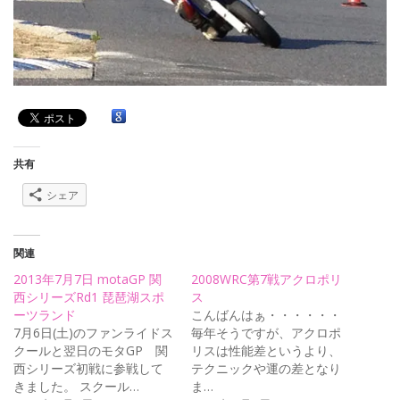
共有
シェア
関連
2013年7月7日 motaGP 関
2008WRC第7戦アクロポリ
西シリーズRd1 琵琶湖スポ
ス
ーツランド
こんばんはぁ・・・・・・
7月6日(土)のファンライドス
毎年そうですが、アクロポ
クールと翌日のモタGP 関
リスは性能差というより、
西シリーズ初戦に参戦して
テクニックや運の差となり
きました。 スクール…
ま…