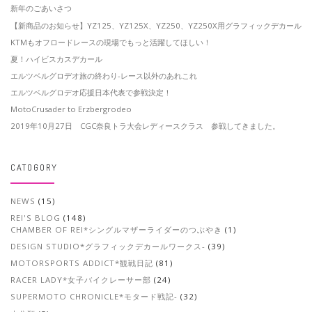
新年のごあいさつ
【新商品のお知らせ】YZ125、YZ125X、YZ250、YZ250X用グラフィックデカール
KTMもオフロードレースの現場でもっと活躍してほしい！
夏！ハイビスカスデカール
エルツベルグロデオ旅の終わり-レース以外のあれこれ
エルツベルグロデオ応援日本代表で参戦決定！
MotoCrusader to Erzbergrodeo
2019年10月27日 CGC奈良トラ大会レディースクラス 参戦してきました。
CATOGORY
NEWS
(15)
REI'S BLOG
(148)
CHAMBER OF REI*シングルマザーライダーのつぶやき
(1)
DESIGN STUDIO*グラフィックデカールワークス-
(39)
MOTORSPORTS ADDICT*観戦日記
(81)
RACER LADY*女子バイクレーサー部
(24)
SUPERMOTO CHRONICLE*モタード戦記-
(32)