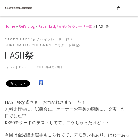
Skip to content
Men
Home
»
Rei's blog
»
Racer Lady*女子バイクレーサー部
»
HASH祭
RACER LADY*女子バイクレーサー部
SUPERMOTO CHRONICLE*モタード戦記-
HASH祭
by
rei
|
Published
2013年4月29日
HASH祭な皆さま、おつかれさまでした！
無料走行会に、試乗会に、オーナーお手製の燻製に、充実した一
日でした♡
KX80モタードのテストしてて、コケちゃったけど・・・
今回は金児隆太選手もこられてて、デモランもあり、ぱわーあっ