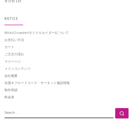
未分類
(3)
NOTICE
MotoCrusader(モトクルセイダー)について
お支払い方法
カート
ご注文の流れ
マイページ
メインコンテンツ
会社概要
全国オフロードコース・サーキット施設情報
制作実績
料金表
SEARCH
Se