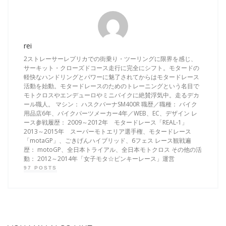
rei
2ストレーサーレプリカでの街乗り・ツーリングに限界を感じ、
サーキット・クローズドコース走行に完全にシフト。モタードの
軽快なハンドリングとパワーに魅了されてからはモタードレース
活動を始動。モタードレースのためのトレーニングという名目で
モトクロスやエンデューロやミニバイクに絶賛浮気中。走るデカ
ール職人。 マシン： ハスクバーナSM400R 職歴／職種： バイク
用品店6年、バイクパーツメーカー4年／WEB、EC、デザイン レ
ース参戦履歴： 2009～2012年 モタードレース「REAL-1」
2013～2015年 スーパーモトエリア選手権、モタードレース
「motaGP」、ごきげんハイブリッド、6フェス レース観戦遍
歴： motoGP、全日本トライアル、全日本モトクロス その他の活
動： 2012～2014年「女子モタ☆ピンキーレース」運営
97 POSTS