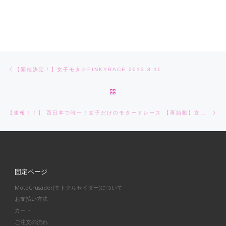
Post navigation
Previous post
【開催決定！】女子モタ☆PINKYRACE 2013.8.11
BACK TO POST LIST
Ne
【速報！！】 西日本で唯一！女子だけのモタードレース 【再始動】女子モタ☆PINKYRACE 2013.8.11
固定ページ
MotoCrusader(モトクルセイダー)について
お支払い方法
カート
ご注文の流れ