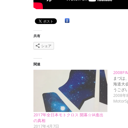
共有
シェア
関連
2008
まづは
海道大
うござい
2008年
MotorS
2017年全日本モトクロス 開幕☆IA進出
の真相
2017年4月7日