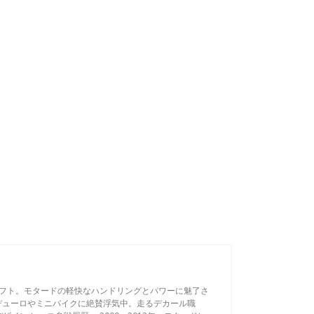
フト。モタードの軽快なハンドリングとパワーに魅了さ
デューロやミニバイクに絶賛浮気中。走るデカール職