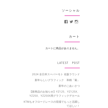
ソーシャル
MotoCrusader さんの
@MotoCrusader 
motocrusader
カート
カートに商品がありません。
LATEST POST
2024 全日本スーパーモト 名阪ラウンド
新年らしいグラフィック 和柄「菊」
新年のごあいさつ
【新商品のお知らせ】YZ125、YZ125X、
YZ250、YZ250X用グラフィックデカール
KTMもオフロードレースの現場でもっと活躍し
てほしい！