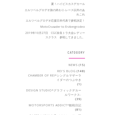
夏！ハイビスカスデカール
エルツベルグロデオ旅の終わり-レース以外のあ
れこれ
エルツベルグロデオ応援日本代表で参戦決定！
MotoCrusader to Erzbergrodeo
2019年10月27日 CGC奈良トラ大会レディー
スクラス 参戦してきました。
CATOGORY
NEWS
(15)
REI'S BLOG
(148)
CHAMBER OF REI*シングルマザーラ
イダーのつぶやき
(1)
DESIGN STUDIO*グラフィックデカー
ルワークス-
(39)
MOTORSPORTS ADDICT*観戦日記
(81)