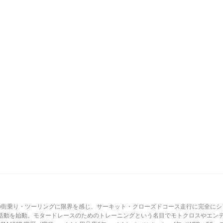
の街乗り・ツーリングに限界を感じ、サーキット・クローズドコース走行に完全にシ
活動を始動。モタードレースのためのトレーニングという名目でモトクロスやエン