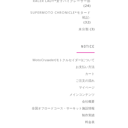
RACER LADY*女子バイクレーサー部
(24)
SUPERMOTO CHRONICLE*モタード
戦記-
(32)
未分類
(3)
NOTICE
MotoCrusader(モトクルセイダー)について
お支払い方法
カート
ご注文の流れ
マイページ
メインコンテンツ
会社概要
全国オフロードコース・サーキット施設情報
制作実績
料金表