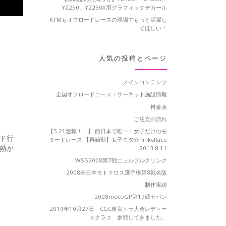
YZ250、YZ250X用グラフィックデカール
KTMもオフロードレースの現場でもっと活躍し
てほしい！
人気の投稿とページ
メインコンテンツ
全国オフロードコース・サーキット施設情報
料金表
ご注文の流れ
【5.21速報！！】 西日本で唯一！女子だけのモ
ンド行
タードレース 【再始動】女子モタ☆PinkyRace
ゃ熱か
2013.8.11
WSB2008第7戦ニュルブルクリンク
2008全日本モトクロス選手権第8戦名阪
制作実績
2008motoGP第17戦セパン
2019年10月27日 CGC奈良トラ大会レディー
スクラス 参戦してきました。