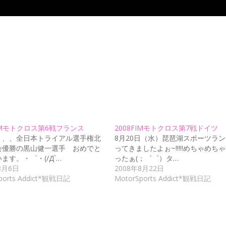
FIMモトクロス第6戦フランス
2008FIMモトクロス第7戦ドイツ
、、、全日本トライアル選手権北
8月20日（水）琵琶湖スポーツラ
会優勝の黒山健一選手 おめでと
ってきましたよぉ~!!!!!めちゃめち
ます。・゜・(/Д`…
ったぁ(；゜゜）タ…
8月6日
2008年8月22日
ports Addict*観戦日記
MotorSports Addict*観戦日記