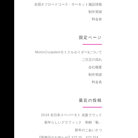
全国オフロードコース・サーキット施設情報
制作実績
料金表
固定ページ
MotoCrusader(モトクルセイダー)について
ご注文の流れ
会社概要
制作実績
料金表
最近の投稿
2024 全日本スーパーモト 名阪ラウンド
新年らしいグラフィック 和柄「菊」
新年のごあいさつ
【新商品のお知らせ】YZ125、YZ125X、