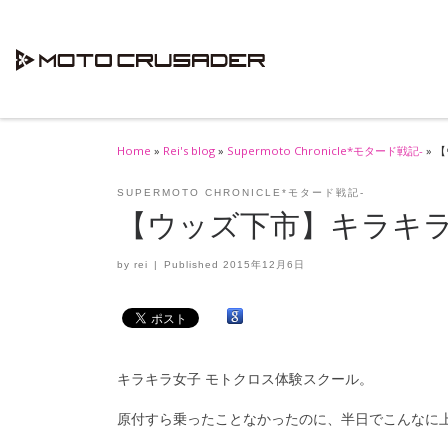
Skip to content
Home
»
Rei's blog
»
Supermoto Chronicle*モタード戦記-
»
【
SUPERMOTO CHRONICLE*モタード戦記-
【ウッズ下市】キラキラ
by
rei
|
Published
2015年12月6日
キラキラ女子 モトクロス体験スクール。
原付すら乗ったことなかったのに、半日でこんなに