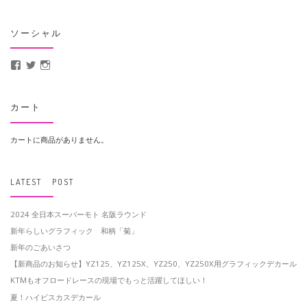
ソーシャル
MotoCrusader さんのプロフィールを Facebook で表示
@MotoCrusader さんのプロフィールを Twitter で表示
motocrusader4 さんのプロフィールを Instagram で表示
カート
カートに商品がありません。
LATEST POST
2024 全日本スーパーモト 名阪ラウンド
新年らしいグラフィック 和柄「菊」
新年のごあいさつ
【新商品のお知らせ】YZ125、YZ125X、YZ250、YZ250X用グラフィックデカール
KTMもオフロードレースの現場でもっと活躍してほしい！
夏！ハイビスカスデカール