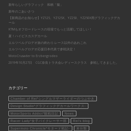
新年らしいグラフィック 和柄「菊」
新年のごあいさつ
【新商品のお知らせ】YZ125、YZ125X、YZ250、YZ250X用グラフィックデカ
ール
KTMもオフロードレースの現場でもっと活躍してほしい！
夏！ハイビスカスデカール
エルツベルグロデオ旅の終わり-レース以外のあれこれ
エルツベルグロデオ応援日本代表で参戦決定！
MotoCrusader to Erzbergrodeo
2019年10月27日 CGC奈良トラ大会レディースクラス 参戦してきました。
カテゴリー
Chamber of Rei*シングルマザーライダーのつぶやき
Design Studio*グラフィックデカールワークス-
MotorSports Addict*観戦日記
News
Racer Lady*女子バイクレーサー部
Rei's blog
Supermoto Chronicle*モタード戦記-
未分類