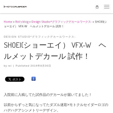
Skip to content
Men
Home
»
Rei's blog
»
Design Studio*グラフィックデカールワークス-
»
SHOEI(シ
ョーエイ） VFX-W ヘルメットデカール 試作！
DESIGN STUDIO*グラフィックデカールワークス-
SHOEI(ショーエイ） VFX-W ヘ
ルメットデカール 試作！
by
rei
|
Published
2016年8月30日
入院前に入稿してた試作品のデカールが届いてました！
以前からずっと気になってたダズル迷彩×モトクルセイダーロゴの
ハデハデアシンメトリーデザイン。