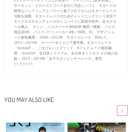
2ストレーサーレプリカでの街乗り・ツーリングに限界を感じ、
サーキット・クローズドコース走行に完全にシフト。モタードの
軽快なハンドリングとパワーに魅了されてからはモタードレース
活動を始動。モタードレースのためのトレーニングという名目で
モトクロスやエンデューロやミニバイクに絶賛浮気中。走るデカ
ール職人。 マシン： ハスクバーナSM400R 職歴／職種： バイク
用品店6年、バイクパーツメーカー4年／WEB、EC、デザイン レ
ース参戦履歴： 2009～2012年 モタードレース「REAL-1」
2013～2015年 スーパーモトエリア選手権、モタードレース
「motaGP」、ごきげんハイブリッド、6フェス レース観戦遍
歴： motoGP、全日本トライアル、全日本モトクロス その他の活
動： 2012～2014年「女子モタ☆ピンキーレース」運営
97 POSTS
YOU MAY ALSO LIKE