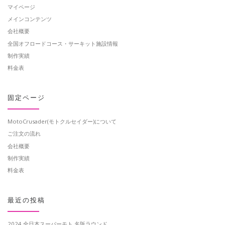
マイページ
メインコンテンツ
会社概要
全国オフロードコース・サーキット施設情報
制作実績
料金表
固定ページ
MotoCrusader(モトクルセイダー)について
ご注文の流れ
会社概要
制作実績
料金表
最近の投稿
2024 全日本スーパーモト 名阪ラウンド