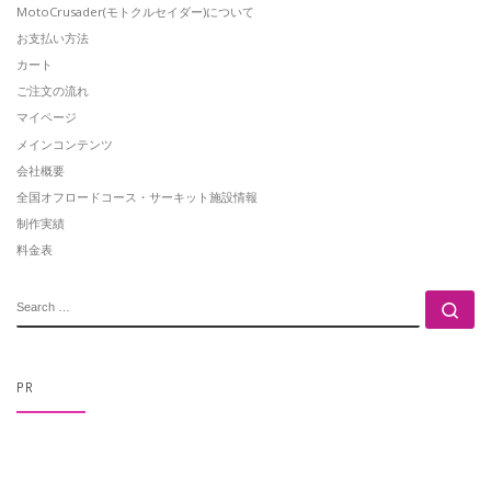
MotoCrusader(モトクルセイダー)について
お支払い方法
カート
ご注文の流れ
マイページ
メインコンテンツ
会社概要
全国オフロードコース・サーキット施設情報
制作実績
料金表
SEARCH
Se
PR