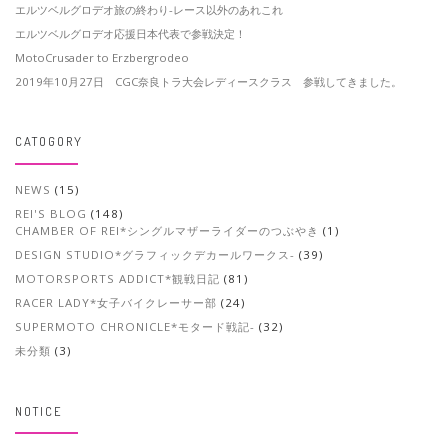
エルツベルグロデオ旅の終わり-レース以外のあれこれ
エルツベルグロデオ応援日本代表で参戦決定！
MotoCrusader to Erzbergrodeo
2019年10月27日 CGC奈良トラ大会レディースクラス 参戦してきました。
CATOGORY
NEWS
(15)
REI'S BLOG
(148)
CHAMBER OF REI*シングルマザーライダーのつぶやき
(1)
DESIGN STUDIO*グラフィックデカールワークス-
(39)
MOTORSPORTS ADDICT*観戦日記
(81)
RACER LADY*女子バイクレーサー部
(24)
SUPERMOTO CHRONICLE*モタード戦記-
(32)
未分類
(3)
NOTICE