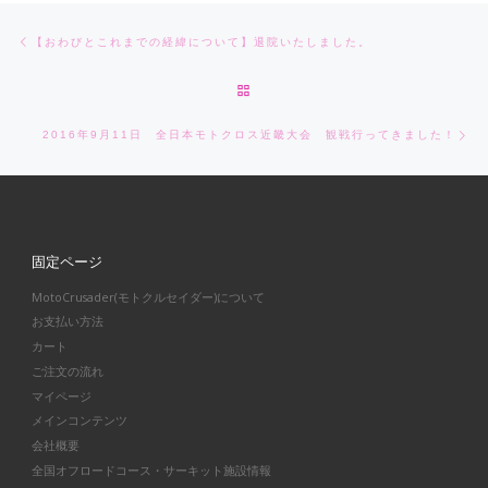
Post navigation
Previous post
【おわびとこれまでの経緯について】退院いたしました。
BACK TO POST LIST
Ne
2016年9月11日 全日本モトクロス近畿大会 観戦行ってきました！
固定ページ
MotoCrusader(モトクルセイダー)について
お支払い方法
カート
ご注文の流れ
マイページ
メインコンテンツ
会社概要
全国オフロードコース・サーキット施設情報