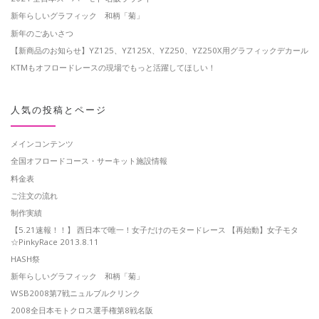
新年らしいグラフィック 和柄「菊」
新年のごあいさつ
【新商品のお知らせ】YZ125、YZ125X、YZ250、YZ250X用グラフィックデカール
KTMもオフロードレースの現場でもっと活躍してほしい！
人気の投稿とページ
メインコンテンツ
全国オフロードコース・サーキット施設情報
料金表
ご注文の流れ
制作実績
【5.21速報！！】 西日本で唯一！女子だけのモタードレース 【再始動】女子モタ
☆PinkyRace 2013.8.11
HASH祭
新年らしいグラフィック 和柄「菊」
WSB2008第7戦ニュルブルクリンク
2008全日本モトクロス選手権第8戦名阪